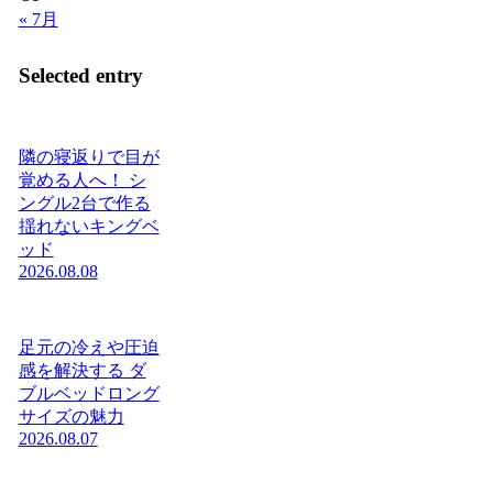
« 7月
Selected entry
隣の寝返りで目が
覚める人へ！ シ
ングル2台で作る
揺れないキングベ
ッド
2026.08.08
足元の冷えや圧迫
感を解決する ダ
ブルベッドロング
サイズの魅力
2026.08.07