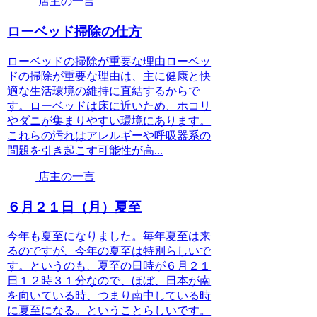
店主の一言
ローベッド掃除の仕方
ローベッドの掃除が重要な理由ローベッ
ドの掃除が重要な理由は、主に健康と快
適な生活環境の維持に直結するからで
す。ローベッドは床に近いため、ホコリ
やダニが集まりやすい環境にあります。
これらの汚れはアレルギーや呼吸器系の
問題を引き起こす可能性が高...
店主の一言
６月２１日（月）夏至
今年も夏至になりました。毎年夏至は来
るのですが、今年の夏至は特別らしいで
す。というのも、夏至の日時が６月２１
日１２時３１分なので、ほぼ、日本が南
を向いている時、つまり南中している時
に夏至になる。ということらしいです。