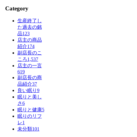
Category
生産終了し
た過去の銘
品
123
店主の商品
紹介
174
副店長のこ
ころ
1,537
店主の一言
619
副店長の商
品紹介
37
良い眠り
9
眠りと美し
さ
6
眠りと健康
5
眠りのリフ
レ
1
未分類
101