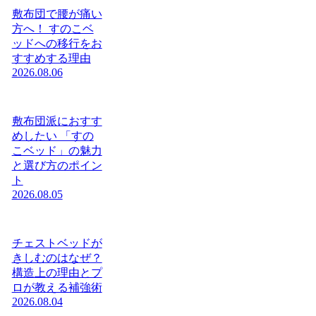
敷布団で腰が痛い
方へ！ すのこベ
ッドへの移行をお
すすめする理由
2026.08.06
敷布団派におすす
めしたい 「すの
こベッド」の魅力
と選び方のポイン
ト
2026.08.05
チェストベッドが
きしむのはなぜ？
構造上の理由とプ
ロが教える補強術
2026.08.04