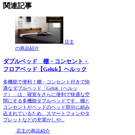
関連記事
店主
の商品紹介
ダブルベッド 棚・コンセント・
フロアベッド【Geluk】ヘルック
多機能で便利！棚・コンセント付きで快
適なダブルベッド「Geluk（ヘルッ
ク）」は、寝室をさらに便利で快適な空
間にする多機能ダブルベッドです。棚と
コンセントがベッドのヘッド部分に組み
込まれているため、スマートフォンやタ
ブレットなどの充電がしや...
店主の商品紹介