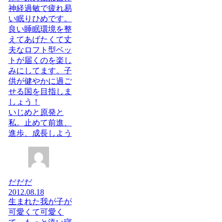
神経過敏で疲れ易
い眠りひめです。
良い睡眠環境を整
えてあげたくて丈
夫なロフト型ベッ
トが届くのを楽し
みにしてます。子
供が健やかに過ご
せる国を目指しま
しょう！
いじめと原発と
私。止めて前進、
進歩、成長しよう
だだだ
2012.08.18
生まれた我が子が
可愛くて可愛く