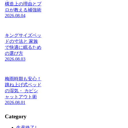
構造上の理由とプ
ロが教える補強術
2026.08.04
キングサイズベッ
ドの寸法と 家族
で快適に眠るため
の選び方
2026.08.03
梅雨時期も安心！
跳ね上げ式ベッド
の湿気・ カビシ
ャットアウト術
2026.08.01
Category
生産終了し