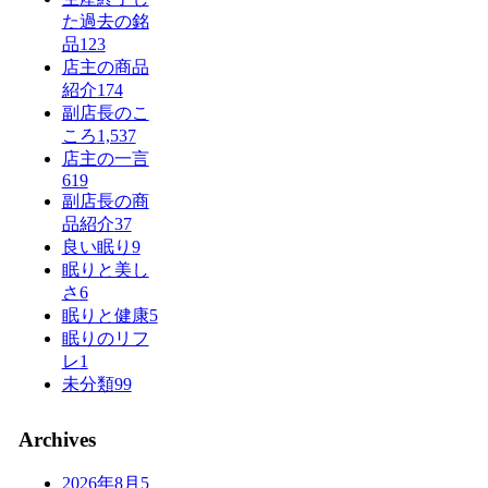
た過去の銘
品
123
店主の商品
紹介
174
副店長のこ
ころ
1,537
店主の一言
619
副店長の商
品紹介
37
良い眠り
9
眠りと美し
さ
6
眠りと健康
5
眠りのリフ
レ
1
未分類
99
Archives
2026年8月
5