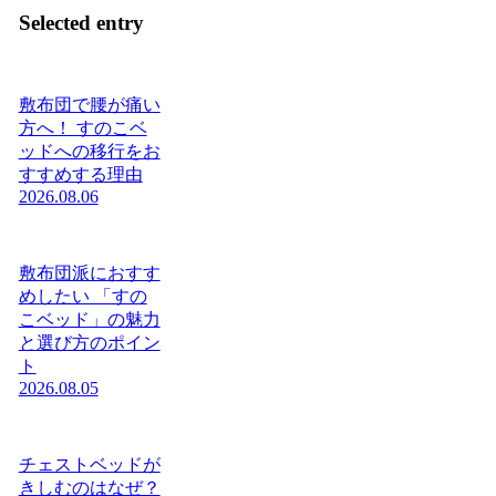
Selected entry
敷布団で腰が痛い
方へ！ すのこベ
ッドへの移行をお
すすめする理由
2026.08.06
敷布団派におすす
めしたい 「すの
こベッド」の魅力
と選び方のポイン
ト
2026.08.05
チェストベッドが
きしむのはなぜ？