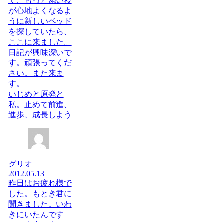
て、もっと添い寝
が心地よくなるよ
うに新しいベッド
を探していたら、
ここに来ました。
日記が興味深いで
す。頑張ってくだ
さい。また来ま
す。
いじめと原発と
私。止めて前進、
進歩、成長しよう
グリオ
2012.05.13
昨日はお疲れ様で
した。もとき君に
聞きました。いわ
きにいたんです