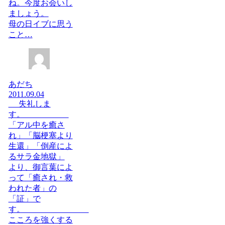
ね。今度お会いし
ましょう。
母の日イブに思う
こと…
あだち
2011.09.04
失礼しま
す。
「アル中を癒さ
れ」「脳梗塞より
生還」「倒産によ
るサラ金地獄」
より、御言葉によ
って「癒され・救
われた者」の
「証」で
す。
こころを強くする