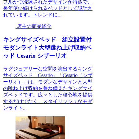
プルかつ洗練されたデザインが特徴で、
長年使い続けられるベッドとして設計さ
れています。トレンドに...
店主の商品紹介
キングサイズベッド 組立設置付
モダンライト大型跳ね上げ収納ベ
ッド Cesario シザーリオ
ラグジュアリーな空間を演出するキング
サイズベッド「Cesario」「Cesario（シザ
ーリオ）」は、モダンなデザインと大型
の跳ね上げ収納を兼ね備えたキングサイ
ズベッドです。広々とした寝心地を提供
するだけでなく、スタイリッシュなモダ
ンライト...