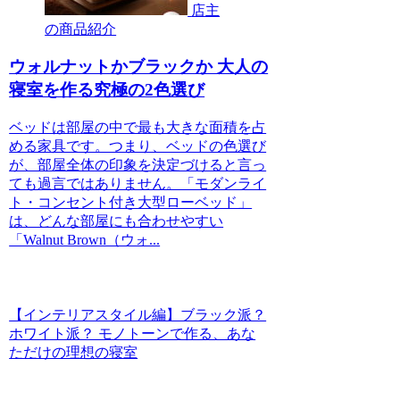
店主
の商品紹介
ウォルナットかブラックか 大人の
寝室を作る究極の2色選び
ベッドは部屋の中で最も大きな面積を占
める家具です。つまり、ベッドの色選び
が、部屋全体の印象を決定づけると言っ
ても過言ではありません。「モダンライ
ト・コンセント付き大型ローベッド」
は、どんな部屋にも合わせやすい
「Walnut Brown（ウォ...
【インテリアスタイル編】ブラック派？
ホワイト派？ モノトーンで作る、あな
ただけの理想の寝室