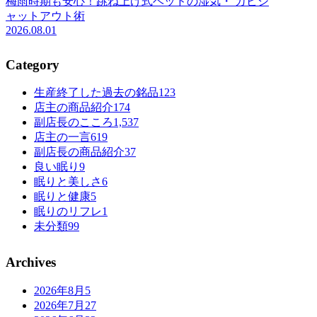
梅雨時期も安心！跳ね上げ式ベッドの湿気・ カビシ
ャットアウト術
2026.08.01
Category
生産終了した過去の銘品
123
店主の商品紹介
174
副店長のこころ
1,537
店主の一言
619
副店長の商品紹介
37
良い眠り
9
眠りと美しさ
6
眠りと健康
5
眠りのリフレ
1
未分類
99
Archives
2026年8月
5
2026年7月
27