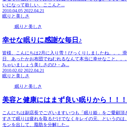
いになって欲しい、ここんと...
2010.04.05
2022.04.21
眠りと美しさ
眠りと美しさ
幸せな眠りに感謝な毎日♪
皆様、こんにちは2月に入り雪！びっくりしましたね。。。
日、あったかお布団でねむれるなんて本当に幸せなこと。。
ちゃいましょう美しさのひ・み...
2010.02.02
2022.04.21
眠りと美しさ
眠りと美しさ
美容と健康にはまず良い眠りから！！
こんにちは副店長でございますいつも「眠り姫」をご愛顧頂
すさて眠りは疲れを取るだけでなくキレイの元、というのは
モンを出して、脂肪を分解した...