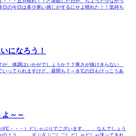
う・・・五月晴れ！！と堪能した日が、ちょっと少なかっ
終日の今日は多少寒い感じがするにせよ晴れた！！気持ち
れいになろう！
すが、体調はいかがでしょうか？？寒さが抜けきらない、
ていってられますけど、昼間も７～８℃の日もけっこうあ
うよ～～
（8℃・・・）どしゃぶりでございます。。。なんでしょう
かのよう。。。ざぶざぶごしごしどしゃどしゃ洗ってきれ