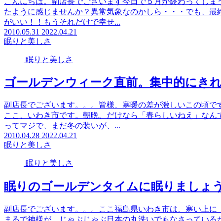
こんにちは。副店長でございます今日で５月が終わってしま
たように感じませんか？異常気象なのかしら・・・でも、最
がいい！！もうそれだけで幸せ...
2010.05.31
2022.04.21
眠りと美しさ
眠りと美しさ
ゴールデンウィーク直前。集中的にき
副店長でございます。。。皆様、寒暖の差が激しいこの頃で
ここ、いわき市です。朝晩、だけなら「春らしいねえ」なん
ってマジで、まだ冬の装いが、...
2010.04.28
2022.04.21
眠りと美しさ
眠りと美しさ
眠りのゴールデンタイムに眠りましょ
副店長でございます。。。ここ福島県いわき市は、寒い上に
まるで神様が、じゃぶじゃぶ日本の丸洗いでもなさっている