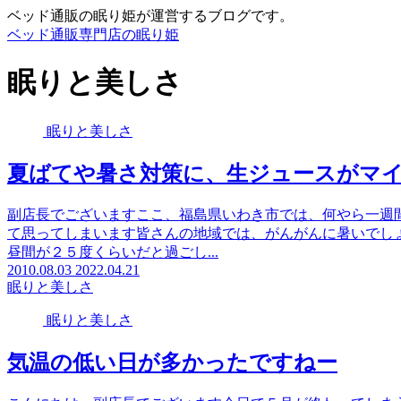
ベッド通販の眠り姫が運営するブログです。
ベッド通販専門店の眠り姫
眠りと美しさ
眠りと美しさ
夏ばてや暑さ対策に、生ジュースがマ
副店長でございますここ、福島県いわき市では、何やら一週
て思ってしまいます皆さんの地域では、がんがんに暑いでし
昼間が２５度くらいだと過ごし...
2010.08.03
2022.04.21
眠りと美しさ
眠りと美しさ
気温の低い日が多かったですねー