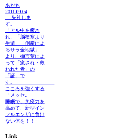
あだち
2011.09.04
失礼しま
す。
「アル中を癒さ
れ」「脳梗塞より
生還」「倒産によ
るサラ金地獄」
より、御言葉によ
って「癒され・救
われた者」の
「証」で
す。
こころを強くする
「メッセ...
睡眠で、免疫力を
高めて、新型イン
フルエンザに負け
ない体を！！
Link