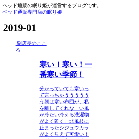
ベッド通販の眠り姫が運営するブログです。
ベッド通販専門店の眠り姫
2019-01
副店長のここ
ろ
寒い！寒い！一
番寒い季節！
分かっていても寒いっ
て言っちゃううううう
う朝は寒い布団が、私
を離してくれなーい風
が冷たい冷える洗濯物
がよく乾く、北風枝に
止まったシジュウカラ
がよく見えて可愛い！