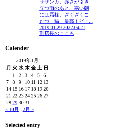
サザンカ、赤さが引き
立つ雨のあと、寒い朝
には霜柱、ざくざくこ
たつ、猫、最高！どこ...
2019.01.29
2022.04.21
副店長のこころ
Calender
2019年1月
月
火
水
木
金
土
日
1
2
3
4
5
6
7
8
9
10
11
12
13
14
15
16
17
18
19
20
21
22
23
24
25
26
27
28
29
30
31
« 10月
2月 »
Selected entry