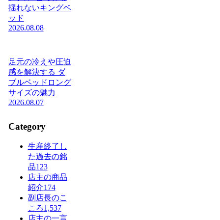
揺れないキングベ
ッド
2026.08.08
足元の冷えや圧迫
感を解決する ダ
ブルベッドロング
サイズの魅力
2026.08.07
Category
生産終了し
た過去の銘
品
123
店主の商品
紹介
174
副店長のこ
ころ
1,537
店主の一言