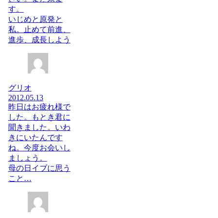
す。
いじめと原発と
私。止めて前進、
進歩、成長しよう
グリオ
2012.05.13
昨日はお疲れ様で
した。もとき君に
聞きました。いわ
きにいたんです
ね。今度お会いし
ましょう。
母の日イブに思う
こと…