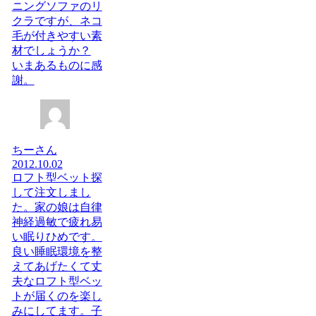
ニングソファのリ
クラですが、ネコ
毛が付きやすい素
材でしょうか？
いまあるものに感
謝。
ちーさん
2012.10.02
ロフト型ベット探
して注文しまし
た。家の娘は自律
神経過敏で疲れ易
い眠りひめです。
良い睡眠環境を整
えてあげたくて丈
夫なロフト型ベッ
トが届くのを楽し
みにしてます。子