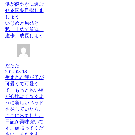
供が健やかに過ご
せる国を目指しま
しょう！
いじめと原発と
私。止めて前進、
進歩、成長しよう
だだだ
2012.08.18
生まれた我が子が
可愛くて可愛く
て、もっと添い寝
が心地よくなるよ
うに新しいベッド
を探していたら、
ここに来ました。
日記が興味深いで
す。頑張ってくだ
さい。また来ま