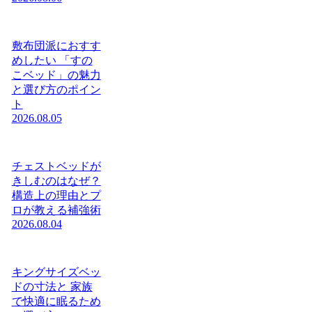
敷布団派におすす
めしたい 「すの
こベッド」の魅力
と選び方のポイン
ト
2026.08.05
チェストベッドが
きしむのはなぜ？
構造上の理由とプ
ロが教える補強術
2026.08.04
キングサイズベッ
ドの寸法と 家族
で快適に眠るため