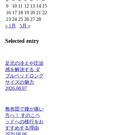
9
10
11
12
13
14
15
16
17
18
19
20
21
22
23
24
25
26
27
28
« 1月
5月 »
Selected entry
足元の冷えや圧迫
感を解決する ダ
ブルベッドロング
サイズの魅力
2026.08.07
敷布団で腰が痛い
方へ！ すのこベ
ッドへの移行をお
すすめする理由
2026.08.06