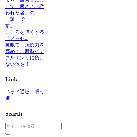
って「癒され・救
われた者」の
「証」で
す。
こころを強くする
「メッセ...
睡眠で、免疫力を
高めて、新型イン
フルエンザに負け
ない体を！！
Link
ベッド通販 眠り
姫
Search