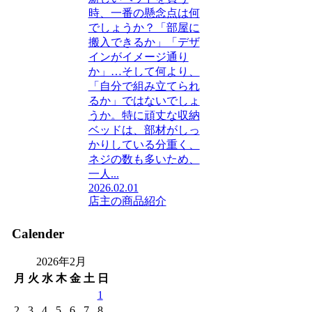
時、一番の懸念点は何
でしょうか？「部屋に
搬入できるか」「デザ
インがイメージ通り
か」…そして何より、
「自分で組み立てられ
るか」ではないでしょ
うか。特に頑丈な収納
ベッドは、部材がしっ
かりしている分重く、
ネジの数も多いため、
一人...
2026.02.01
店主の商品紹介
Calender
2026年2月
月
火
水
木
金
土
日
1
2
3
4
5
6
7
8