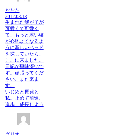
だだだ
2012.08.18
生まれた我が子が
可愛くて可愛く
て、もっと添い寝
が心地よくなるよ
うに新しいベッド
を探していたら、
ここに来ました。
日記が興味深いで
す。頑張ってくだ
さい。また来ま
す。
いじめと原発と
私。止めて前進、
進歩、成長しよう
グリオ