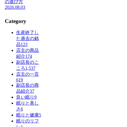
の選び方
2026.08.03
Category
生産終了し
た過去の銘
品
123
店主の商品
紹介
174
副店長のこ
ころ
1,537
店主の一言
619
副店長の商
品紹介
37
良い眠り
9
眠りと美し
さ
6
眠りと健康
5
眠りのリフ
レ
1