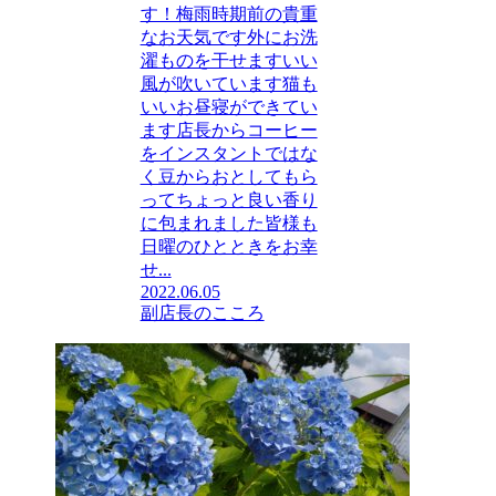
す！梅雨時期前の貴重
なお天気です外にお洗
濯ものを干せますいい
風が吹いています猫も
いいお昼寝ができてい
ます店長からコーヒー
をインスタントではな
く豆からおとしてもら
ってちょっと良い香り
に包まれました皆様も
日曜のひとときをお幸
せ...
2022.06.05
副店長のこころ