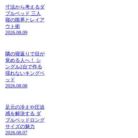
寸法から考えるダ
ブルベッド 三人
寝の限界とレイア
ウト術
2026.08.09
隣の寝返りで目が
覚める人へ！ シ
ングル2台で作る
揺れないキングベ
ッド
2026.08.08
足元の冷えや圧迫
感を解決する ダ
ブルベッドロング
サイズの魅力
2026.08.07