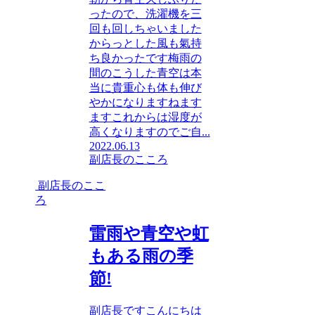
ったので、洗濯機を三
回も回しちゃいました
からっとした風も氣持
ち良かったです梅雨の
間のこうした青空は本
当に貴重心も体も伸び
やかになりますねます
ますこれからは湿度が
高くなりますのでご自...
2022.06.13
副店長のこころ
副店長のここ
ろ
雷雨や青空や虹
もある雨の季
節!
副店長ですこんにちは