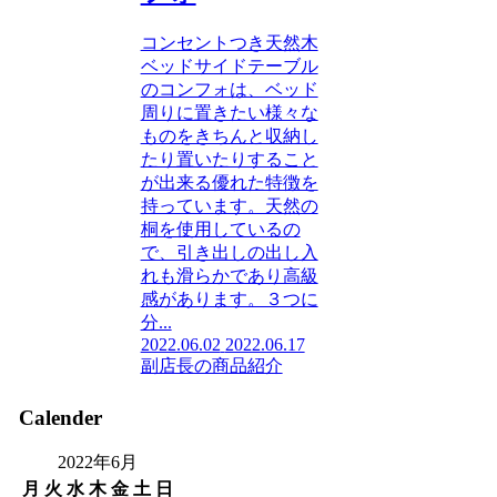
コンセントつき天然木
ベッドサイドテーブル
のコンフォは、ベッド
周りに置きたい様々な
ものをきちんと収納し
たり置いたりすること
が出来る優れた特徴を
持っています。天然の
桐を使用しているの
で、引き出しの出し入
れも滑らかであり高級
感があります。３つに
分...
2022.06.02
2022.06.17
副店長の商品紹介
Calender
2022年6月
月
火
水
木
金
土
日