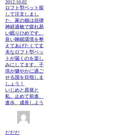
2012.10.02
ロフト型ベット探
して注文しまし
た。家の娘は自律
神経過敏で疲れ易
い眠りひめです。
良い睡眠環境を整
えてあげたくて丈
夫なロフト型ベッ
トが届くのを楽し
みにしてます。子
供が健やかに過ご
せる国を目指しま
しょう！
いじめと原発と
私。止めて前進、
進歩、成長しよう
だだだ