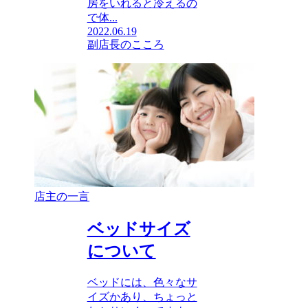
房をいれると冷えるの
で体...
2022.06.19
副店長のこころ
店主の一言
ベッドサイズ
について
ベッドには、色々なサ
イズかあり、ちょっと