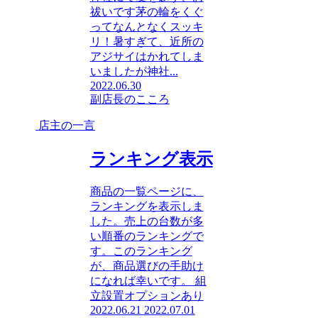
祓いです茅の輪をくぐ
ってなんとなくスッキ
リ！暑すぎて、近所の
アジサイはかれてしま
いましたが神社...
2022.06.30
副店長のこころ
店主の一言
ランキング表示
商品の一覧ページに、
ランキングを表示しま
した。売上の台数が多
い順番のランキングで
す。このランキング
が、商品選びの手助け
になれば幸いです。 組
立設置オプションあり
2022.06.21
2022.07.01