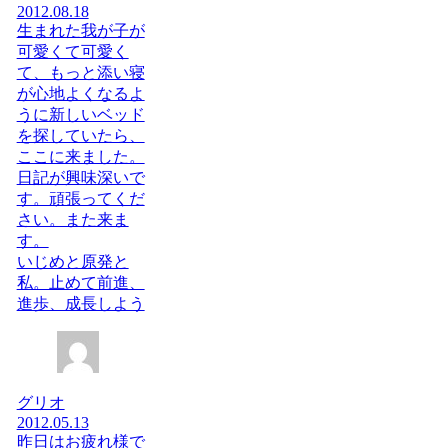
2012.08.18
生まれた我が子が
可愛くて可愛く
て、もっと添い寝
が心地よくなるよ
うに新しいベッド
を探していたら、
ここに来ました。
日記が興味深いで
す。頑張ってくだ
さい。また来ま
す。
いじめと原発と
私。止めて前進、
進歩、成長しよう
グリオ
2012.05.13
昨日はお疲れ様で