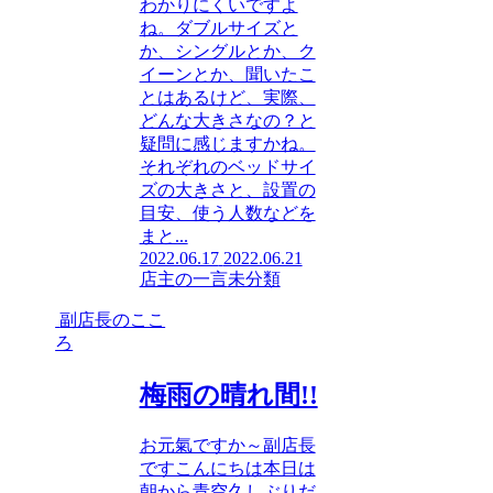
わかりにくいですよ
ね。ダブルサイズと
か、シングルとか、ク
イーンとか、聞いたこ
とはあるけど、実際、
どんな大きさなの？と
疑問に感じますかね。
それぞれのベッドサイ
ズの大きさと、設置の
目安、使う人数などを
まと...
2022.06.17
2022.06.21
店主の一言
未分類
副店長のここ
ろ
梅雨の晴れ間!!
お元氣ですか～副店長
ですこんにちは本日は
朝から青空久しぶりだ