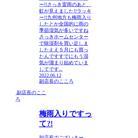
ー!!さっき雷雨のあと、
虹が見えました!!ラッキ
ー!!九州地方も梅雨入り
したとか全国的に雨の
季節湿気が多いですね
さっきホームセンター
で除湿剤を買い足しま
したええ５月にも買っ
たんですすでにもう湿
気が溜まり始めていま
してです...
2022.06.12
副店長のこころ
副店長のここ
ろ
梅雨入りですっ
て?!
副店長でございまー