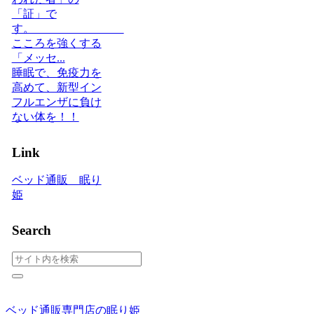
「証」で
す。
こころを強くする
「メッセ...
睡眠で、免疫力を
高めて、新型イン
フルエンザに負け
ない体を！！
Link
ベッド通販 眠り
姫
Search
ベッド通販専門店の眠り姫