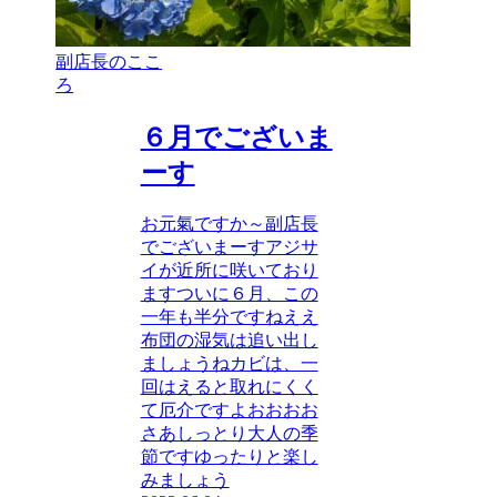
副店長のここ
ろ
６月でございま
ーす
お元氣ですか～副店長
でございまーすアジサ
イが近所に咲いており
ますついに６月、この
一年も半分ですねええ
布団の湿気は追い出し
ましょうねカビは、一
回はえると取れにくく
て厄介ですよおおおお
さあしっとり大人の季
節ですゆったりと楽し
みましょう