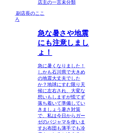
店主の一言
未分類
副店長のここ
ろ
急な暑さや地震
にも注意しまし
ょ！
急に暑くなりました！
しかも石川県で大きめ
の地震大丈夫でした
か？地球にすむ限り天
候に左右され、大変な
想いもしますが慌てず
落ち着いて準備してい
きましょう暑さ対策
で、私は今日からガー
ゼのパジャマを使いま
すお布団も薄手でも冷