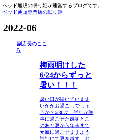
ベッド通販の眠り姫が運営するブログです。
ベッド通販専門店の眠り姫
2022-06
副店長のここ
ろ
梅雨明けした
6/24からずっと
暑い！！！
暑い日が続いています
いかがお過ごしでしょ
うか？6/30は、半年が無
事に過ごせた感謝とこ
のあと夏から年末まで
元氣に過ごせますよう
神社にて夏を越す、お