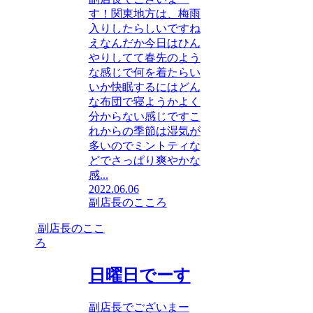
す！関東地方は、梅雨
入りしたらしいですね
えなんだか今日はひん
やりしてて春先のよう
な感じで何を着たらい
いか快眠するにはどん
な布団で寝ようかよく
分からない感じですこ
れからの季節は湿気が
多いのでミントティな
どでさっぱり爽やかな
感...
2022.06.06
副店長のこころ
副店長のここ
ろ
日曜日でーす
副店長でございまー