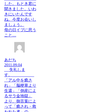
した。もとき君に
聞きました。いわ
きにいたんです
ね。今度お会いし
ましょう。
母の日イブに思う
こと…
あだち
2011.09.04
失礼しま
す。
「アル中を癒さ
れ」「脳梗塞より
生還」「倒産によ
るサラ金地獄」
より、御言葉によ
って「癒され・救
われた者」の