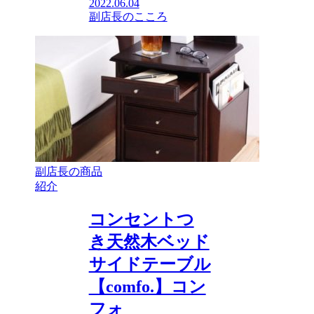
2022.06.04
副店長のこころ
副店長の商品
紹介
コンセントつ
き天然木ベッド
サイドテーブル
【comfo.】コン
フォ