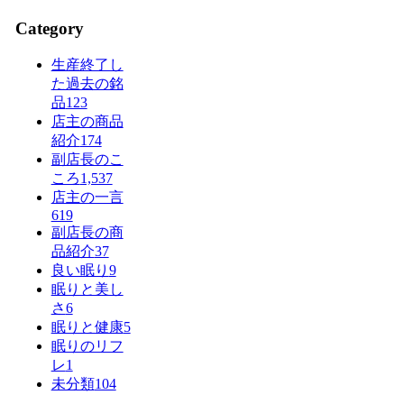
Category
生産終了し
た過去の銘
品
123
店主の商品
紹介
174
副店長のこ
ころ
1,537
店主の一言
619
副店長の商
品紹介
37
良い眠り
9
眠りと美し
さ
6
眠りと健康
5
眠りのリフ
レ
1
未分類
104