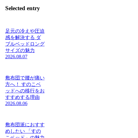
Selected entry
足元の冷えや圧迫
感を解決する ダ
ブルベッドロング
サイズの魅力
2026.08.07
敷布団で腰が痛い
方へ！ すのこベ
ッドへの移行をお
すすめする理由
2026.08.06
敷布団派におすす
めしたい 「すの
こベッド」の魅力