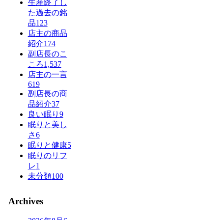
生産終了し
た過去の銘
品
123
店主の商品
紹介
174
副店長のこ
ころ
1,537
店主の一言
619
副店長の商
品紹介
37
良い眠り
9
眠りと美し
さ
6
眠りと健康
5
眠りのリフ
レ
1
未分類
100
Archives