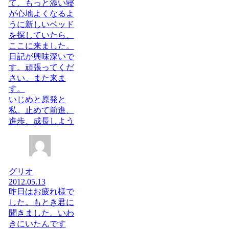
て、もっと添い寝
が心地よくなるよ
うに新しいベッド
を探していたら、
ここに来ました。
日記が興味深いで
す。頑張ってくだ
さい。また来ま
す。
いじめと原発と
私。止めて前進、
進歩、成長しよう
グリオ
2012.05.13
昨日はお疲れ様で
した。もとき君に
聞きました。いわ
きにいたんです