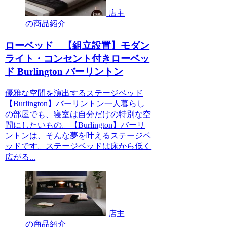
店主
の商品紹介
ローベッド 【組立設置】モダン
ライト・コンセント付きローベッ
ド Burlington バーリントン
優雅な空間を演出するステージベッド
【Burlington】バーリントン一人暮らし
の部屋でも、寝室は自分だけの特別な空
間にしたいもの。【Burlington】バーリ
ントンは、そんな夢を叶えるステージベ
ッドです。ステージベッドは床から低く
広がる...
店主
の商品紹介