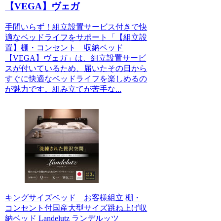
【VEGA】ヴェガ
手間いらず！組立設置サービス付きで快
適なベッドライフをサポート「【組立設
置】棚・コンセント 収納ベッド
【VEGA】ヴェガ」は、組立設置サービ
スが付いているため、届いたその日から
すぐに快適なベッドライフを楽しめるの
が魅力です。組み立てが苦手な...
キングサイズベッド お客様組立 棚・
コンセント付国産大型サイズ跳ね上げ収
納ベッド Landelutz ランデルッツ