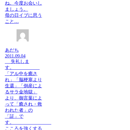
ね。今度お会いし
ましょう。
母の日イブに思う
こと…
あだち
2011.09.04
失礼しま
す。
「アル中を癒さ
れ」「脳梗塞より
生還」「倒産によ
るサラ金地獄」
より、御言葉によ
って「癒され・救
われた者」の
「証」で
す。
こころを強くする