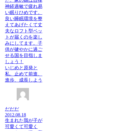
た。家の娘は自律
神経過敏で疲れ易
い眠りひめです。
良い睡眠環境を整
えてあげたくて丈
夫なロフト型ベッ
トが届くのを楽し
みにしてます。子
供が健やかに過ご
せる国を目指しま
しょう！
いじめと原発と
私。止めて前進、
進歩、成長しよう
だだだ
2012.08.18
生まれた我が子が
可愛くて可愛く