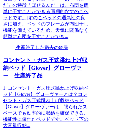
だ」の特徴「ほせるんだ」は、布団を簡
単に干すことができる画期的なすのこベ
ッドです。]すのこベッドの通気性の良
さに加え、ベッドのフレームが布団干し
機能を備えているため、天気に関係なく
簡単に布団を干すことができ...
生産終了した過去の銘品
コンセント・ガス圧式跳ね上げ収
納ベッド【Glover】グローヴァ
ー 生産終了品
1. コンセント・ガス圧式跳ね上げ収納ベ
ッド【Glover】グローヴァーとは？コン
セント・ガス圧式跳ね上げ収納ベッド
【Glover】グローヴァーは、限られたス
ペースでも効率的に収納を確保できる、
機能性に優れたベッドです。ベッド下の
大容量収納...