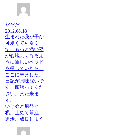
だだだ
2012.08.18
生まれた我が子が
可愛くて可愛く
て、もっと添い寝
が心地よくなるよ
うに新しいベッド
を探していたら、
ここに来ました。
日記が興味深いで
す。頑張ってくだ
さい。また来ま
す。
いじめと原発と
私。止めて前進、
進歩、成長しよう