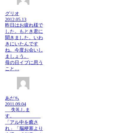
グリオ
2012.05.13
昨日はお疲れ様で
した。もとき君に
聞きました。いわ
きにいたんです
ね。今度お会いし
ましょう。
母の日イブに思う
こと…
あだち
2011.09.04
失礼しま
す。
「アル中を癒さ
れ」「脳梗塞より