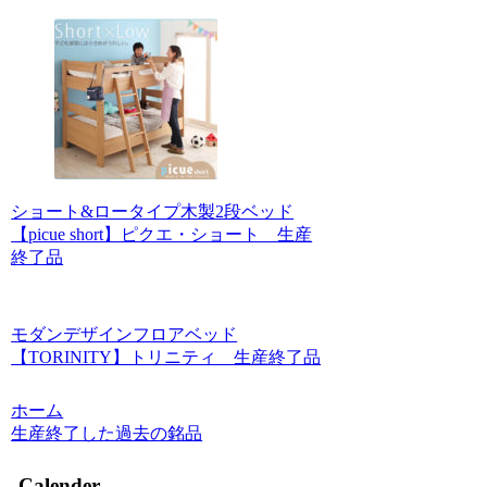
ショート&ロータイプ木製2段ベッド
【picue short】ピクエ・ショート 生産
終了品
モダンデザインフロアベッド
【TORINITY】トリニティ 生産終了品
ホーム
生産終了した過去の銘品
Calender