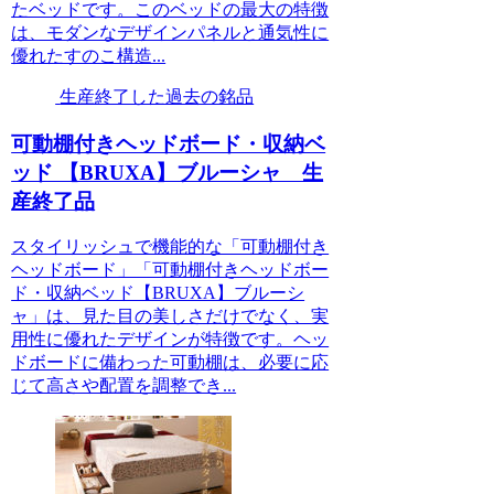
たベッドです。このベッドの最大の特徴
は、モダンなデザインパネルと通気性に
優れたすのこ構造...
生産終了した過去の銘品
可動棚付きヘッドボード・収納ベ
ッド 【BRUXA】ブルーシャ 生
産終了品
スタイリッシュで機能的な「可動棚付き
ヘッドボード」「可動棚付きヘッドボー
ド・収納ベッド【BRUXA】ブルーシ
ャ」は、見た目の美しさだけでなく、実
用性に優れたデザインが特徴です。ヘッ
ドボードに備わった可動棚は、必要に応
じて高さや配置を調整でき...