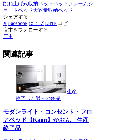
跳ね上げ式収納ベッド
ベッドフレーム
シ
ョートベッド
大容量収納ベッド
シェアする
X
Facebook
はてブ
LINE
コピー
店主をフォローする
店主
関連記事
生産
終了した過去の銘品
モダンライト・コンセント・フロ
アベッド【Kaon】かおん 生産
終了品