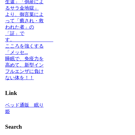
生還」「倒産によ
るサラ金地獄」
より、御言葉によ
って「癒され・救
われた者」の
「証」で
す。
こころを強くする
「メッセ...
睡眠で、免疫力を
高めて、新型イン
フルエンザに負け
ない体を！！
Link
ベッド通販 眠り
姫
Search