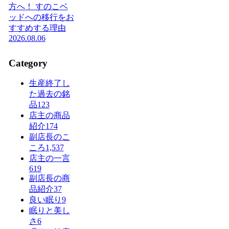
方へ！ すのこベ
ッドへの移行をお
すすめする理由
2026.08.06
Category
生産終了し
た過去の銘
品
123
店主の商品
紹介
174
副店長のこ
ころ
1,537
店主の一言
619
副店長の商
品紹介
37
良い眠り
9
眠りと美し
さ
6