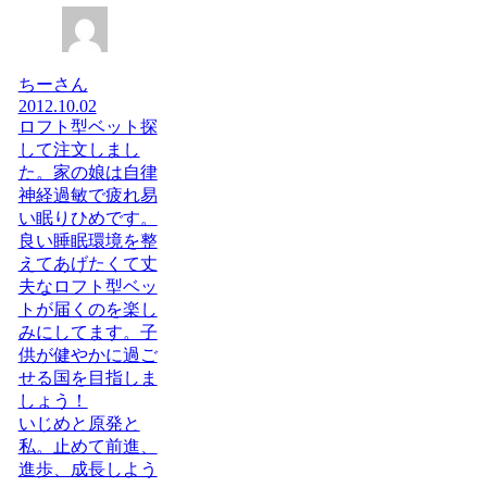
ちーさん
2012.10.02
ロフト型ベット探
して注文しまし
た。家の娘は自律
神経過敏で疲れ易
い眠りひめです。
良い睡眠環境を整
えてあげたくて丈
夫なロフト型ベッ
トが届くのを楽し
みにしてます。子
供が健やかに過ご
せる国を目指しま
しょう！
いじめと原発と
私。止めて前進、
進歩、成長しよう