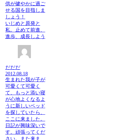
供が健やかに過ご
せる国を目指しま
しょう！
いじめと原発と
私。止めて前進、
進歩、成長しよう
だだだ
2012.08.18
生まれた我が子が
可愛くて可愛く
て、もっと添い寝
が心地よくなるよ
うに新しいベッド
を探していたら、
ここに来ました。
日記が興味深いで
す。頑張ってくだ
さい。また来ま