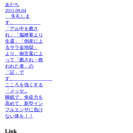
あだち
2011.09.04
失礼しま
す。
「アル中を癒さ
れ」「脳梗塞より
生還」「倒産によ
るサラ金地獄」
より、御言葉によ
って「癒され・救
われた者」の
「証」で
す。
こころを強くする
「メッセ...
睡眠で、免疫力を
高めて、新型イン
フルエンザに負け
ない体を！！
Link