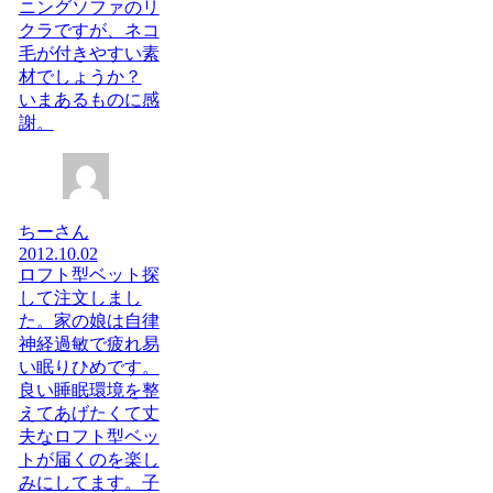
ニングソファのリ
クラですが、ネコ
毛が付きやすい素
材でしょうか？
いまあるものに感
謝。
ちーさん
2012.10.02
ロフト型ベット探
して注文しまし
た。家の娘は自律
神経過敏で疲れ易
い眠りひめです。
良い睡眠環境を整
えてあげたくて丈
夫なロフト型ベッ
トが届くのを楽し
みにしてます。子