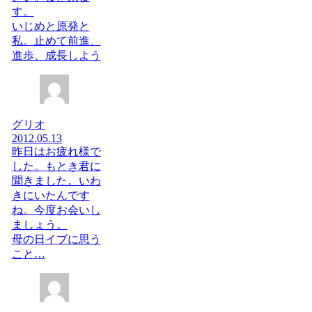
す。
いじめと原発と
私。止めて前進、
進歩、成長しよう
グリオ
2012.05.13
昨日はお疲れ様で
した。もとき君に
聞きました。いわ
きにいたんです
ね。今度お会いし
ましょう。
母の日イブに思う
こと…