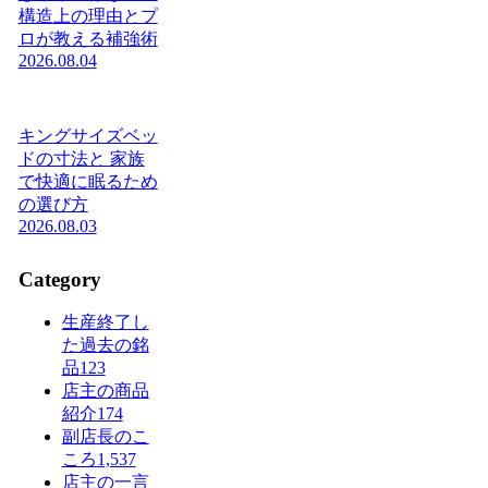
構造上の理由とプ
ロが教える補強術
2026.08.04
キングサイズベッ
ドの寸法と 家族
で快適に眠るため
の選び方
2026.08.03
Category
生産終了し
た過去の銘
品
123
店主の商品
紹介
174
副店長のこ
ころ
1,537
店主の一言