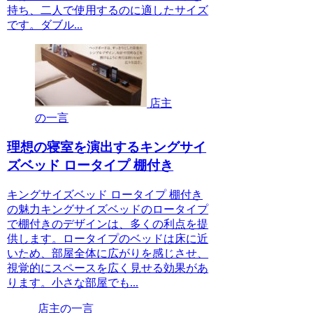
持ち、二人で使用するのに適したサイズ
です。ダブル...
店主
の一言
理想の寝室を演出するキングサイ
ズベッド ロータイプ 棚付き
キングサイズベッド ロータイプ 棚付き
の魅力キングサイズベッドのロータイプ
で棚付きのデザインは、多くの利点を提
供します。ロータイプのベッドは床に近
いため、部屋全体に広がりを感じさせ、
視覚的にスペースを広く見せる効果があ
ります。小さな部屋でも...
店主の一言