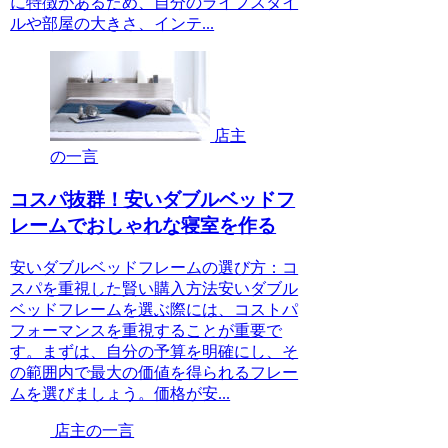
に特徴があるため、自分のライフスタイ
ルや部屋の大きさ、インテ...
店主
の一言
コスパ抜群！安いダブルベッドフ
レームでおしゃれな寝室を作る
安いダブルベッドフレームの選び方：コ
スパを重視した賢い購入方法安いダブル
ベッドフレームを選ぶ際には、コストパ
フォーマンスを重視することが重要で
す。まずは、自分の予算を明確にし、そ
の範囲内で最大の価値を得られるフレー
ムを選びましょう。価格が安...
店主の一言