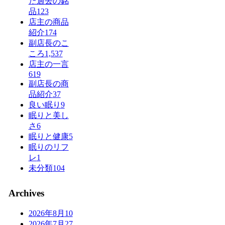
た過去の銘
品
123
店主の商品
紹介
174
副店長のこ
ころ
1,537
店主の一言
619
副店長の商
品紹介
37
良い眠り
9
眠りと美し
さ
6
眠りと健康
5
眠りのリフ
レ
1
未分類
104
Archives
2026年8月
10
2026年7月
27