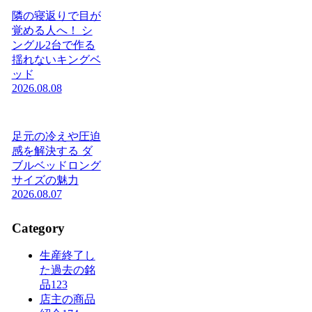
隣の寝返りで目が
覚める人へ！ シ
ングル2台で作る
揺れないキングベ
ッド
2026.08.08
足元の冷えや圧迫
感を解決する ダ
ブルベッドロング
サイズの魅力
2026.08.07
Category
生産終了し
た過去の銘
品
123
店主の商品