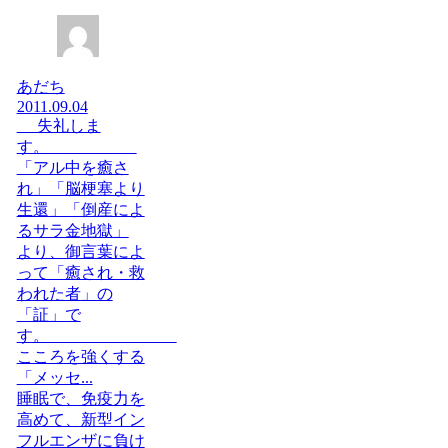
あだち
2011.09.04
失礼しま
す。
「アル中を癒さ
れ」「脳梗塞より
生還」「倒産によ
るサラ金地獄」
より、御言葉によ
って「癒され・救
われた者」の
「証」で
す。
こころを強くする
「メッセ...
睡眠で、免疫力を
高めて、新型イン
フルエンザに負け