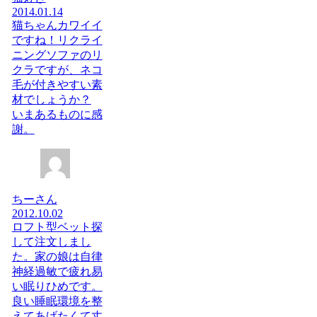
2014.01.14
猫ちゃんカワイイ
ですね！リクライ
ニングソファのリ
クラですが、ネコ
毛が付きやすい素
材でしょうか？
いまあるものに感
謝。
ちーさん
2012.10.02
ロフト型ベット探
して注文しまし
た。家の娘は自律
神経過敏で疲れ易
い眠りひめです。
良い睡眠環境を整
えてあげたくて丈