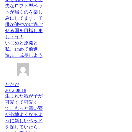
夫なロフト型ベッ
トが届くのを楽し
みにしてます。子
供が健やかに過ご
せる国を目指しま
しょう！
いじめと原発と
私。止めて前進、
進歩、成長しよう
だだだ
2012.08.18
生まれた我が子が
可愛くて可愛く
て、もっと添い寝
が心地よくなるよ
うに新しいベッド
を探していたら、