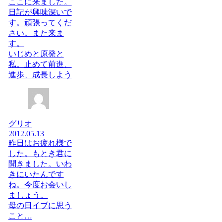
ここに来ました。
日記が興味深いで
す。頑張ってくだ
さい。また来ま
す。
いじめと原発と
私。止めて前進、
進歩、成長しよう
グリオ
2012.05.13
昨日はお疲れ様で
した。もとき君に
聞きました。いわ
きにいたんです
ね。今度お会いし
ましょう。
母の日イブに思う
こと…