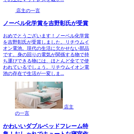
店主の一言
ノーベル化学賞を吉野彰氏が受賞
おめでとうございます！ノーベル化学賞
を吉野彰氏が受賞しました。リチウムイ
オン電池。現代の生活に欠かせない部品
です。身の回りの電気が関係する物で持
ち運びできる物には、ほとんど全てで使
われているでしょう。リチウムイオン電
池の存在で生活が一変しま...
店主
の一言
かわいいダブルベッドフレーム特
集！おしゃれでキュートな寝室作