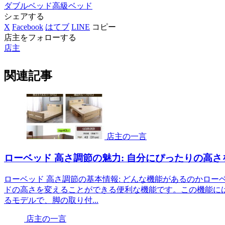
ダブルベッド
高級ベッド
シェアする
X
Facebook
はてブ
LINE
コピー
店主をフォローする
店主
関連記事
店主の一言
ローベッド 高さ調節の魅力: 自分にぴったりの高さ
ローベッド 高さ調節の基本情報: どんな機能があるのかロ
ドの高さを変えることができる便利な機能です。この機能に
るモデルで、脚の取り付...
店主の一言