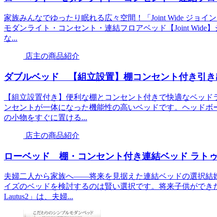
家族みんなでゆったり眠れる広々空間！「Joint Wide ジ
モダンライト・コンセント・連結フロアベッド【Joint Wi
な...
店主の商品紹介
ダブルベッド 【組立設置】棚コンセント付き引き出し収
【組立設置付き】便利な棚とコンセント付きで快適なベッドライ
ンセントが一体になった機能性の高いベッドです。ヘッドボ
の小物をすぐに置ける...
店主の商品紹介
ローベッド 棚・コンセント付き連結ベッド ラトゥース2
夫婦二人から家族へ——将来を見据えた連結ベッドの選択結
イズのベッドを検討するのは賢い選択です。将来子供ができ
Lautus2」は、夫婦...