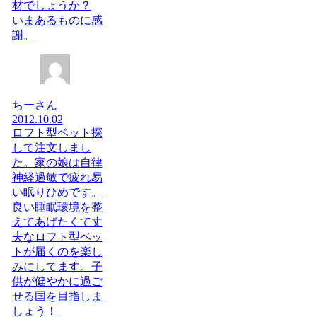
材でしょうか？
いまあるものに感
謝。
ちーさん
2012.10.02
ロフト型ベット探
して注文しまし
た。家の娘は自律
神経過敏で疲れ易
い眠りひめです。
良い睡眠環境を整
えてあげたくて丈
夫なロフト型ベッ
トが届くのを楽し
みにしてます。子
供が健やかに過ご
せる国を目指しま
しょう！