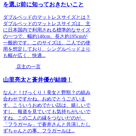
を選ぶ前に知っておきたいこと
ダブルベッドのマットレスサイズとは？
ダブルベッドのマットレスサイズは、主
に日本国内で利用される標準的なサイズ
の一つで、幅約140cm、長さ約195cmが
一般的です。このサイズは、二人での使
用を想定しており、シングルベッドより
も幅が広く、快適...
店主の一言
山里亮太と蒼井優が結婚！
なんと！びっくり！美女と野獣？の組み
合わせですかね。おめでとうございま
す。こういうおめでたい話は、嬉しいで
すし、報道を見ていても気持ちがいいで
すね。この二人の縁をつないだのが、
「フラガール」で蒼井さんと共演したし
ずちゃんとの事。フラガールは...