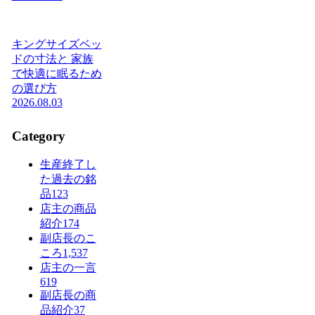
キングサイズベッ
ドの寸法と 家族
で快適に眠るため
の選び方
2026.08.03
Category
生産終了し
た過去の銘
品
123
店主の商品
紹介
174
副店長のこ
ころ
1,537
店主の一言
619
副店長の商
品紹介
37