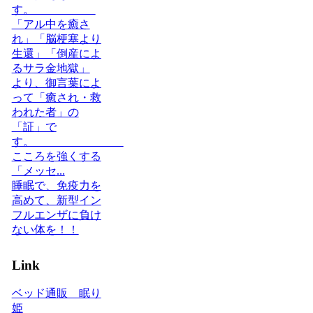
す。
「アル中を癒さ
れ」「脳梗塞より
生還」「倒産によ
るサラ金地獄」
より、御言葉によ
って「癒され・救
われた者」の
「証」で
す。
こころを強くする
「メッセ...
睡眠で、免疫力を
高めて、新型イン
フルエンザに負け
ない体を！！
Link
ベッド通販 眠り
姫