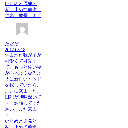
いじめと原発と
私。止めて前進、
進歩、成長しよう
だだだ
2012.08.18
生まれた我が子が
可愛くて可愛く
て、もっと添い寝
が心地よくなるよ
うに新しいベッド
を探していたら、
ここに来ました。
日記が興味深いで
す。頑張ってくだ
さい。また来ま
す。
いじめと原発と
私。止めて前進、