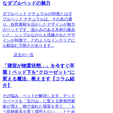
なダブルベッドの魅力
ダブルベッド ナチュラルの特徴とはダ
ブルベッド ナチュラルは、その名の通
り、自然素材を活かしたデザインが魅力
のベッドです。温かみのある木材の風合
いと、シンプルながらも洗練されたデザ
インが特徴で、どのようなインテリアに
も馴染む万能さがあります...
店主の一言
「寝室が物置状態…」を今すぐ卒
業！ベッド下を”クローゼット”に
変える魔法、教えます【コラム紹
介】
その悩み、ベッドが解決します。デッド
スペースを「宝の山」に変える新発想家
族が増え、物で溢れた寝室を見て、「も
う収納家具を置く場所もない…」とため