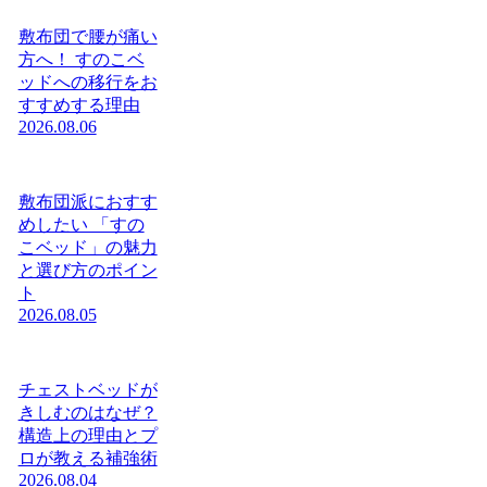
敷布団で腰が痛い
方へ！ すのこベ
ッドへの移行をお
すすめする理由
2026.08.06
敷布団派におすす
めしたい 「すの
こベッド」の魅力
と選び方のポイン
ト
2026.08.05
チェストベッドが
きしむのはなぜ？
構造上の理由とプ
ロが教える補強術
2026.08.04