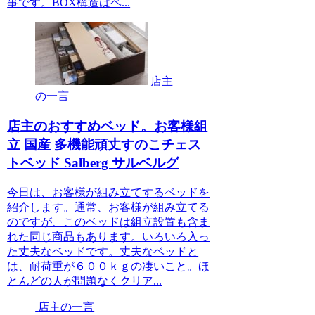
事です。BOX構造はベ...
店主
の一言
店主のおすすめベッド。お客様組
立 国産 多機能頑丈すのこチェス
トベッド Salberg サルベルグ
今日は、お客様が組み立てするベッドを
紹介します。通常、お客様が組み立てる
のですが、このベッドは組立設置も含ま
れた同じ商品もあります。いろいろ入っ
た丈夫なベッドです。丈夫なベッドと
は、耐荷重が６００ｋｇの凄いこと。ほ
とんどの人が問題なくクリア...
店主の一言