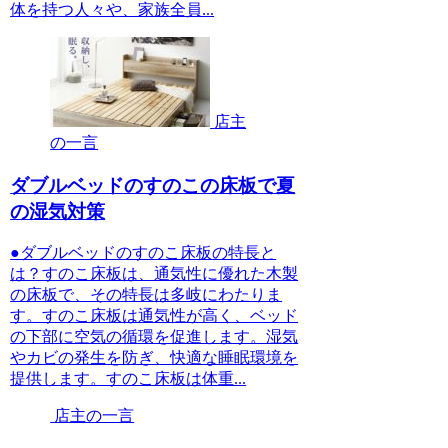
体を持つ人々や、家族全員...
店主
の一言
ダブルベッドのすのこの床板で夏
の湿気対策
●ダブルベッドのすのこ床板の特長と
は？すのこ床板は、通気性に優れた木製
の床板で、その特長は多岐にわたりま
す。すのこ床板は通気性が高く、ベッド
の下部に空気の循環を促進します。湿気
やカビの発生を防ぎ、快適な睡眠環境を
提供します。すのこ床板は体重...
店主の一言