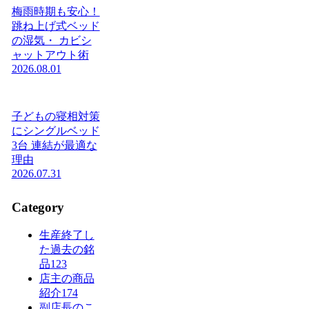
梅雨時期も安心！
跳ね上げ式ベッド
の湿気・ カビシ
ャットアウト術
2026.08.01
子どもの寝相対策
にシングルベッド
3台 連結が最適な
理由
2026.07.31
Category
生産終了し
た過去の銘
品
123
店主の商品
紹介
174
副店長のこ