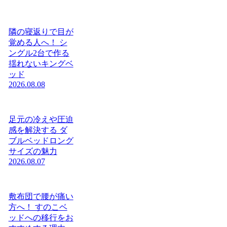
隣の寝返りで目が
覚める人へ！ シ
ングル2台で作る
揺れないキングベ
ッド
2026.08.08
足元の冷えや圧迫
感を解決する ダ
ブルベッドロング
サイズの魅力
2026.08.07
敷布団で腰が痛い
方へ！ すのこベ
ッドへの移行をお