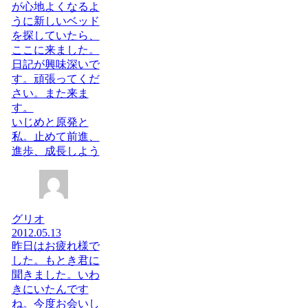
が心地よくなるよ
うに新しいベッド
を探していたら、
ここに来ました。
日記が興味深いで
す。頑張ってくだ
さい。また来ま
す。
いじめと原発と
私。止めて前進、
進歩、成長しよう
グリオ
2012.05.13
昨日はお疲れ様で
した。もとき君に
聞きました。いわ
きにいたんです
ね。今度お会いし