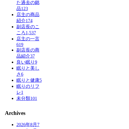
た過去の銘
品
123
店主の商品
紹介
174
副店長のこ
ころ
1,537
店主の一言
619
副店長の商
品紹介
37
良い眠り
9
眠りと美し
さ
6
眠りと健康
5
眠りのリフ
レ
1
未分類
101
Archives
2026年8月
7