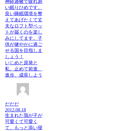
神経過敏で疲れ易
い眠りひめです。
良い睡眠環境を整
えてあげたくて丈
夫なロフト型ベッ
トが届くのを楽し
みにしてます。子
供が健やかに過ご
せる国を目指しま
しょう！
いじめと原発と
私。止めて前進、
進歩、成長しよう
だだだ
2012.08.18
生まれた我が子が
可愛くて可愛く
て、もっと添い寝