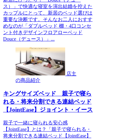
ス）」で快適な寝室を演出結婚を控えた
カップルにとって、新居のベッド選びは
重要な決断です。そんなお二人におすす
めなのが「ダブルベッド 棚・4口コンセ
ント付きデザインフロアローベッド
Douce（デュース）」...
店主
の商品紹介
キングサイズベッド 親子で寝ら
れる・将来分割できる連結ベッド
【JointEase】ジョイント・イース
親子で一緒に寝られる安心感
【JointEase】とは？「親子で寝られる・
将来分割できる連結ベッド【JointEase】