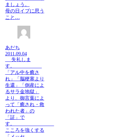
ましょう。
母の日イブに思う
こと…
あだち
2011.09.04
失礼しま
す。
「アル中を癒さ
れ」「脳梗塞より
生還」「倒産によ
るサラ金地獄」
より、御言葉によ
って「癒され・救
われた者」の
「証」で
す。
こころを強くする
「メッセ...