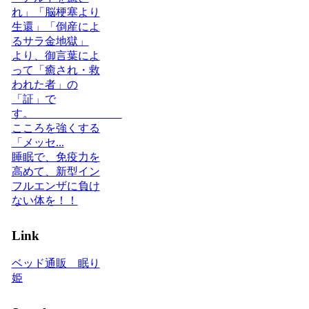
れ」「脳梗塞より
生還」「倒産によ
るサラ金地獄」
より、御言葉によ
って「癒され・救
われた者」の
「証」で
す。
こころを強くする
「メッセ...
睡眠で、免疫力を
高めて、新型イン
フルエンザに負け
ない体を！！
Link
ベッド通販 眠り
姫