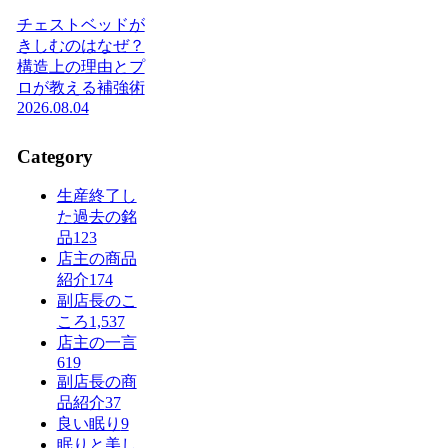
チェストベッドが
きしむのはなぜ？
構造上の理由とプ
ロが教える補強術
2026.08.04
Category
生産終了し
た過去の銘
品
123
店主の商品
紹介
174
副店長のこ
ころ
1,537
店主の一言
619
副店長の商
品紹介
37
良い眠り
9
眠りと美し