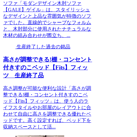
ソファ「モダンデザイン木肘ソファ
【GALE】ゲイル」は、スタイリッシュ
なデザインと上品な雰囲気が特徴のソフ
ァでした。直線的でシャープなフォルム
と、木肘部分に使用されたナチュラルな
木材の組み合わせが際立ち、...
生産終了した過去の銘品
高さが調整できる!棚・コンセント
付きすのこベッド【Fits】フィッ
ツ 生産終了品
高さ調整が可能な便利な設計「高さが調
整できる!棚・コンセント付きすのこベ
ッド【Fits】フィッツ」は、使う人のラ
イフスタイルやお部屋のレイアウトに合
わせて自由に高さを調整できる優れたベ
ッドです。高く設定すれば、ベッド下を
収納スペースとして活...