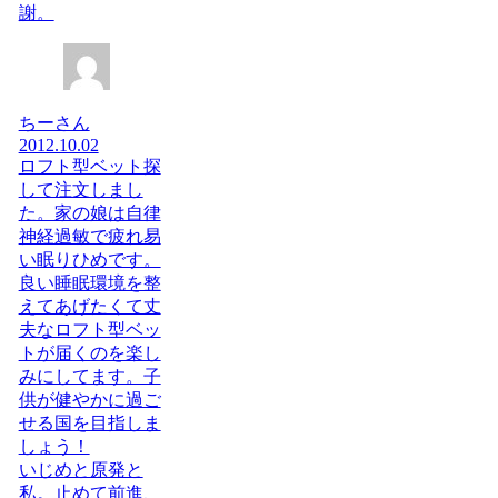
謝。
ちーさん
2012.10.02
ロフト型ベット探
して注文しまし
た。家の娘は自律
神経過敏で疲れ易
い眠りひめです。
良い睡眠環境を整
えてあげたくて丈
夫なロフト型ベッ
トが届くのを楽し
みにしてます。子
供が健やかに過ご
せる国を目指しま
しょう！
いじめと原発と
私。止めて前進、