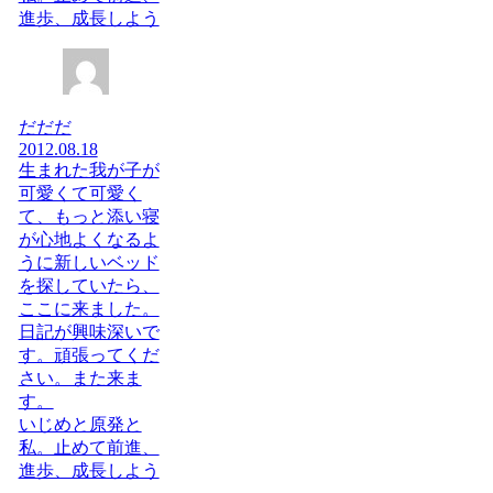
進歩、成長しよう
だだだ
2012.08.18
生まれた我が子が
可愛くて可愛く
て、もっと添い寝
が心地よくなるよ
うに新しいベッド
を探していたら、
ここに来ました。
日記が興味深いで
す。頑張ってくだ
さい。また来ま
す。
いじめと原発と
私。止めて前進、
進歩、成長しよう