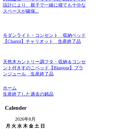
設計により、親子で一緒に寝ても十分な
スペースが確保...
モダンライト・コンセント 収納ベッド
【Chariot】チャリオット 生産終了品
天然木カントリー調フタ・収納＆コンセ
ント付きすのこベッド【Blanjour】ブラ
ンジュール 生産終了品
ホーム
生産終了した過去の銘品
Calender
2026年8月
月
火
水
木
金
土
日