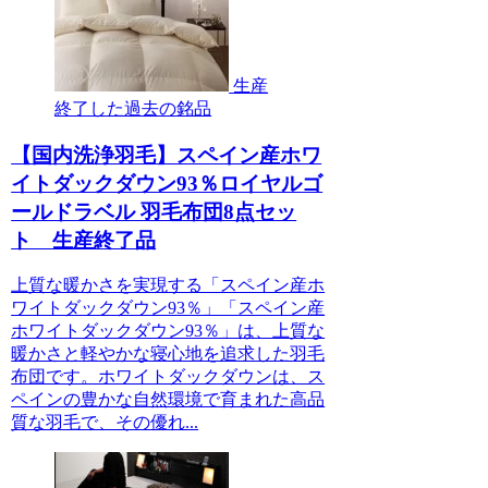
生産
終了した過去の銘品
【国内洗浄羽毛】スペイン産ホワ
イトダックダウン93％ロイヤルゴ
ールドラベル 羽毛布団8点セッ
ト 生産終了品
上質な暖かさを実現する「スペイン産ホ
ワイトダックダウン93％」「スペイン産
ホワイトダックダウン93％」は、上質な
暖かさと軽やかな寝心地を追求した羽毛
布団です。ホワイトダックダウンは、ス
ペインの豊かな自然環境で育まれた高品
質な羽毛で、その優れ...