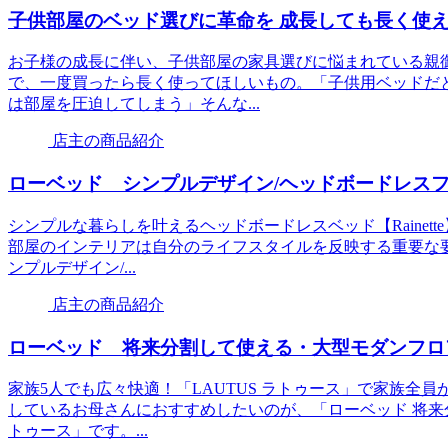
子供部屋のベッド選びに革命を 成長しても長く使
お子様の成長に伴い、子供部屋の家具選びに悩まれている親
で、一度買ったら長く使ってほしいもの。「子供用ベッドだ
は部屋を圧迫してしまう」そんな...
店主の商品紹介
ローベッド シンプルデザイン/ヘッドボードレスフロア
シンプルな暮らしを叶えるヘッドボードレスベッド【Raine
部屋のインテリアは自分のライフスタイルを反映する重要な
ンプルデザイン/...
店主の商品紹介
ローベッド 将来分割して使える・大型モダンフロア
家族5人でも広々快適！「LAUTUS ラトゥース」で家族全
しているお母さんにおすすめしたいのが、「ローベッド 将来
トゥース」です。...