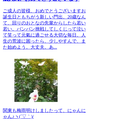
ご成人の皆様、おめでとうございますお
誕生日ともちがう新しい門出。20歳なん
て、回りのおとなの先輩からしたら若い
若い。バンバン挑戦してしくじって泣い
て笑って元氣に過ごせる大切な毎日。人
生の荒波に困ったら、少しやすんで、ま
た始めよう。大丈夫。あ...
関東も梅雨明けしましたって、にゃんに
ゃん♪ヽ(´▽｀)/