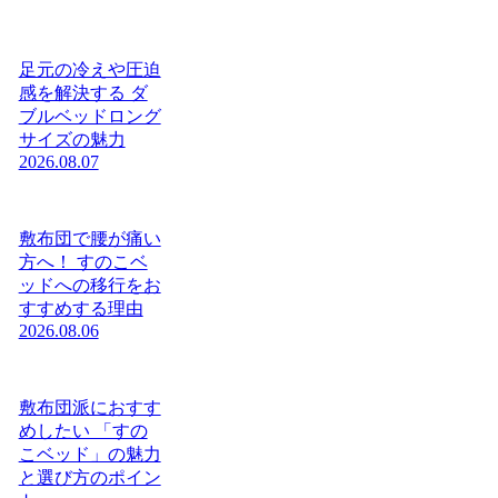
足元の冷えや圧迫
感を解決する ダ
ブルベッドロング
サイズの魅力
2026.08.07
敷布団で腰が痛い
方へ！ すのこベ
ッドへの移行をお
すすめする理由
2026.08.06
敷布団派におすす
めしたい 「すの
こベッド」の魅力
と選び方のポイン