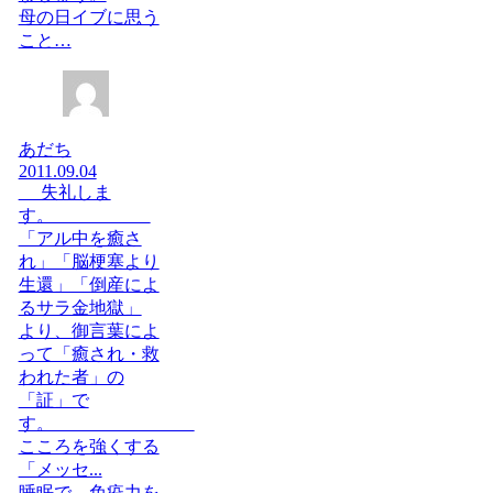
母の日イブに思う
こと…
あだち
2011.09.04
失礼しま
す。
「アル中を癒さ
れ」「脳梗塞より
生還」「倒産によ
るサラ金地獄」
より、御言葉によ
って「癒され・救
われた者」の
「証」で
す。
こころを強くする
「メッセ...
睡眠で、免疫力を