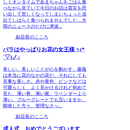
しくオンタイムであまちゃんをごはん食
べながら見ていて今日のお話は震災を思
い出して苦しくなってしまいちょっと涙
出てしばらく食べられませんでした…大
雨のニュースのたびに津波...
副店長のこころ
バラはやっぱりお花の女王様ヽ(*
´▽)ノ♪
美しい。美しいことが心を動かす。薔薇
は本当に花のなかの花だ。それにしても
見事な美しさ。赤や黄色、ピンクなどは
可愛らしく、よく見かけるけれど初めて
見た、薄い青。薄い紫。ラベンダーより
薄い。ブルーグレーとでも言いますか。
開発した方々、管理なさっ...
副店長のこころ
成人式、おめでとうございます