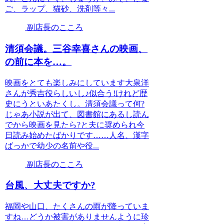
ご、ラップ、猫砂、洗剤等々...
副店長のこころ
清須会議。三谷幸喜さんの映画、
の前に本を…。
映画をとても楽しみにしています大泉洋
さんが秀吉役らしいし♪似合う!けれど歴
史にうといあたくし。清須会議って何?
じゃあ小説が出て、図書館にあるし読ん
でから映画を見たら?と夫に奨められ今
日読み始めたばかりです……人名、漢字
ばっかで幼少の名前や役...
副店長のこころ
台風、大丈夫ですか?
福岡や山口、たくさんの雨が降っていま
すね…どうか被害がありませんように珍