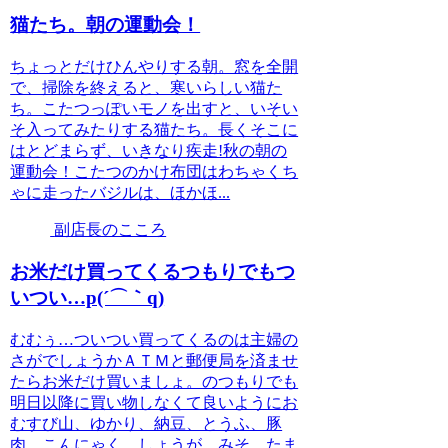
猫たち。朝の運動会！
ちょっとだけひんやりする朝。窓を全開
で、掃除を終えると、寒いらしい猫た
ち。こたつっぽいモノを出すと、いそい
そ入ってみたりする猫たち。長くそこに
はとどまらず、いきなり疾走!秋の朝の
運動会！こたつのかけ布団はわちゃくち
ゃに走ったバジルは、ほかほ...
副店長のこころ
お米だけ買ってくるつもりでもつ
いつい…p(´⌒｀q)
むむぅ…ついつい買ってくるのは主婦の
さがでしょうかＡＴＭと郵便局を済ませ
たらお米だけ買いましょ。のつもりでも
明日以降に買い物しなくて良いようにお
むすび山、ゆかり、納豆、とうふ、豚
肉、こんにゃく、しょうが、みそ、たま