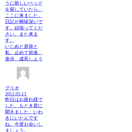
うに新しいベッド
を探していたら、
ここに来ました。
日記が興味深いで
す。頑張ってくだ
さい。また来ま
す。
いじめと原発と
私。止めて前進、
進歩、成長しよう
グリオ
2012.05.13
昨日はお疲れ様で
した。もとき君に
聞きました。いわ
きにいたんです
ね。今度お会いし
ましょう。