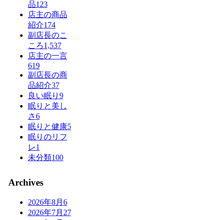
品
123
店主の商品
紹介
174
副店長のこ
ころ
1,537
店主の一言
619
副店長の商
品紹介
37
良い眠り
9
眠りと美し
さ
6
眠りと健康
5
眠りのリフ
レ
1
未分類
100
Archives
2026年8月
6
2026年7月
27