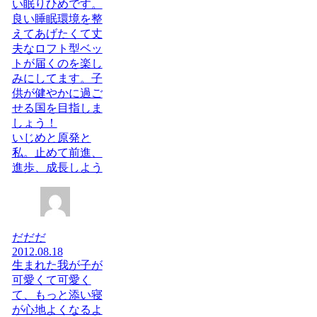
い眠りひめです。
良い睡眠環境を整
えてあげたくて丈
夫なロフト型ベッ
トが届くのを楽し
みにしてます。子
供が健やかに過ご
せる国を目指しま
しょう！
いじめと原発と
私。止めて前進、
進歩、成長しよう
だだだ
2012.08.18
生まれた我が子が
可愛くて可愛く
て、もっと添い寝
が心地よくなるよ