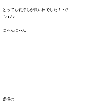
とっても氣持ちが良い日でした！ヽ(*
´▽)ノ♪
にゃんにゃん
皆様の