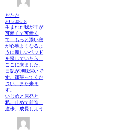
だだだ
2012.08.18
生まれた我が子が
可愛くて可愛く
て、もっと添い寝
が心地よくなるよ
うに新しいベッド
を探していたら、
ここに来ました。
日記が興味深いで
す。頑張ってくだ
さい。また来ま
す。
いじめと原発と
私。止めて前進、
進歩、成長しよう