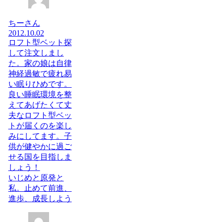
ちーさん
2012.10.02
ロフト型ベット探
して注文しまし
た。家の娘は自律
神経過敏で疲れ易
い眠りひめです。
良い睡眠環境を整
えてあげたくて丈
夫なロフト型ベッ
トが届くのを楽し
みにしてます。子
供が健やかに過ご
せる国を目指しま
しょう！
いじめと原発と
私。止めて前進、
進歩、成長しよう