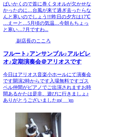
ぱいかくので首に巻くタオルが欠かせな
かったのに…台風が来て過ぎ去ったらな
んと寒いのでしょう!!!昨日の夕方は17℃
…えーと…5月頃の気温…今朝もちょっ
と寒い…7月ですわ...
副店長のこころ
フルート♪アンサンブル♪アルビレ
オ♪定期演奏会＠アリオスです
今日はアリオス音楽小ホールにて演奏会
です開演2時からです入場無料ですゴス
ペル仲間がピアノでご出演されますお時
間あるかたは是非、遊びに行きましょ♪
ありがとうございましたm(_ _)m