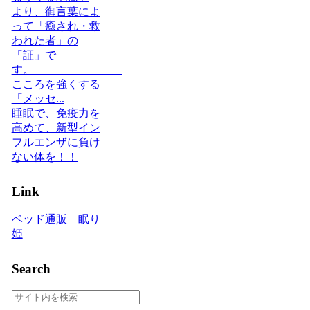
より、御言葉によ
って「癒され・救
われた者」の
「証」で
す。
こころを強くする
「メッセ...
睡眠で、免疫力を
高めて、新型イン
フルエンザに負け
ない体を！！
Link
ベッド通販 眠り
姫
Search