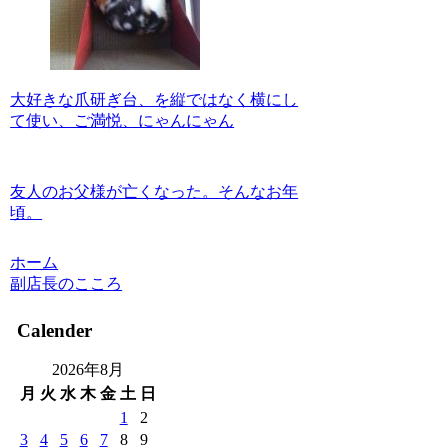
大好きな爪研ぎ台、を縦ではなく横にし
て使い、ご満悦、にゃんにゃん
友人のお父様が亡くなった。そんなお年
頃。
ホーム
副店長のこころ
Calender
2026年8月
月
火
水
木
金
土
日
1
2
3
4
5
6
7
8
9