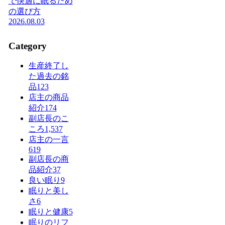
で快適に眠るため
の選び方
2026.08.03
Category
生産終了し
た過去の銘
品
123
店主の商品
紹介
174
副店長のこ
ころ
1,537
店主の一言
619
副店長の商
品紹介
37
良い眠り
9
眠りと美し
さ
6
眠りと健康
5
眠りのリフ