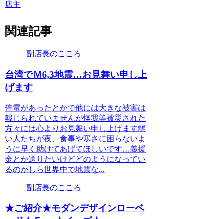
店主
関連記事
副店長のこころ
台湾でＭ6,3地震…お見舞い申し上
げます
停電があったとかで他には大きな被害は
報じられていませんが怪我等被災された
方々には心よりお見舞い申し上げます弱
い人たちが夜、食事や寒さに困らないよ
うに早く助けてあげてほしいです…義援
金とか送りたいけどどのようになってい
るのかしら世界中で地震な...
副店長のこころ
★ご紹介★モダンデザインローベ