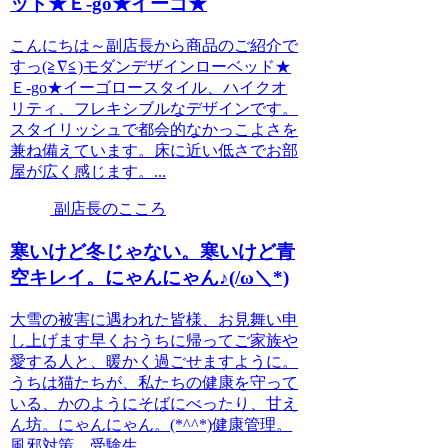
ッド★Ｅ-go★イーゴ★
こんにちは～副店長から商品のご紹介で
すっ(≧∇≦)モダンデザインローベッド★
Ｅ-go★イーゴロースタイル、ハイクオ
リティ、フレキシブルなデザインです。
スタイリッシュで都会的なかっこよさを
兼ね備えています。床に近い低さでお部
屋が広く感じます。...
副店長のこころ
寒いけど冬じゃない。寒いけど青
空キレイ。にゃんにゃん♪(/ω＼*)
大雪の被害に遇われた皆様、お見舞い申
し上げます早くおうちに帰ってご家族や
愛する人と、暖かく過ごせますように。
うちは猫たちが、私たちの健康を守って
いる、かのようにそばにべったり、甘え
ん坊。にゃんにゃん。(*^^*)健康管理。
風邪対策。受験生、...