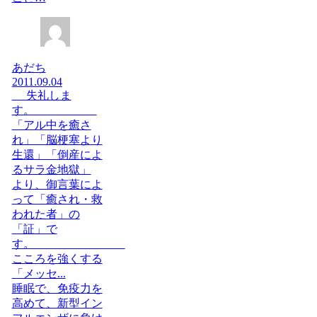
あだち
2011.09.04
失礼しま
す。
「アル中を癒さ
れ」「脳梗塞より
生還」「倒産によ
るサラ金地獄」
より、御言葉によ
って「癒され・救
われた者」の
「証」で
す。
こころを強くする
「メッセ...
睡眠で、免疫力を
高めて、新型イン