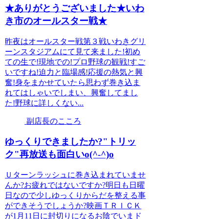
★ありがとうございました★いわ
き市のオールスター戦★
昨夜はオールスター戦第３戦いわきグリ
ーンスタジアムにて見て来ました!初め
ての生で!現地での!プロ野球の観戦!すご
いですね!迫力と臨場感!応援の熱気と興
奮!身をまかせていたら思わず巻き込ま
れてはしゃいでしまい、興奮してまし
た!野球に詳しくない...
副店長のこころ
ゆっくりできましたか?"トリッ
ク"再放送も面白いo(^-^)o
Ｕターンラッシュに巻き込まれていませ
んか?お疲れではないですか?明日も日曜
日なので少しゆっくりからだを整える事
ができそうでしょうか?映画ＴＲＩＣＫ
が1月11日に封切りになるお陰でいまド