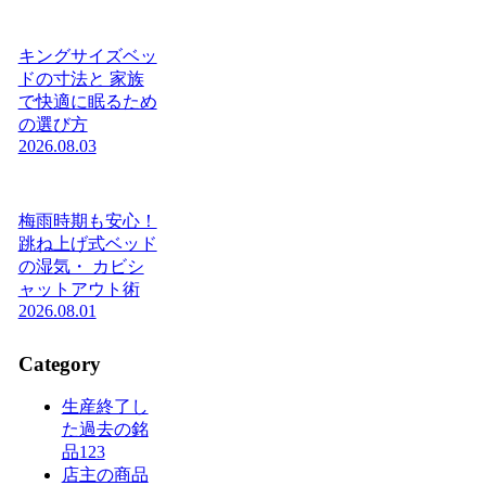
キングサイズベッ
ドの寸法と 家族
で快適に眠るため
の選び方
2026.08.03
梅雨時期も安心！
跳ね上げ式ベッド
の湿気・ カビシ
ャットアウト術
2026.08.01
Category
生産終了し
た過去の銘
品
123
店主の商品