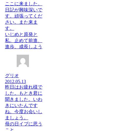
ここに来ました。
日記が興味深いで
す。頑張ってくだ
さい。また来ま
す。
いじめと原発と
私。止めて前進、
進歩、成長しよう
グリオ
2012.05.13
昨日はお疲れ様で
した。もとき君に
聞きました。いわ
きにいたんです
ね。今度お会いし
ましょう。
母の日イブに思う
こと…