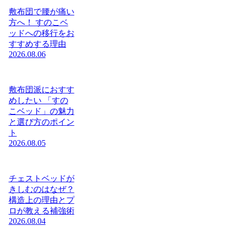
敷布団で腰が痛い
方へ！ すのこベ
ッドへの移行をお
すすめする理由
2026.08.06
敷布団派におすす
めしたい 「すの
こベッド」の魅力
と選び方のポイン
ト
2026.08.05
チェストベッドが
きしむのはなぜ？
構造上の理由とプ
ロが教える補強術
2026.08.04