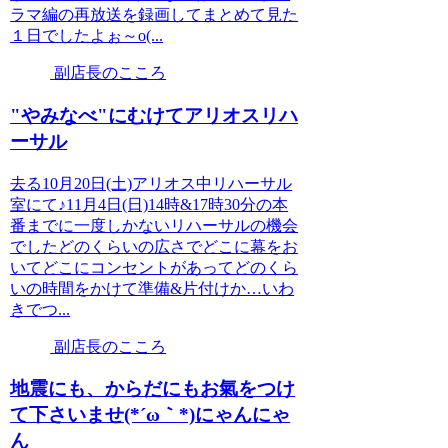
ラマ編の再放送を録画してまとめて見た
１日でしたよぉ～o(...
副店長のこころ
"やみなべ"にむけてアリオスリハ
ーサル
去る10月20日(土)アリオス中リハーサル
室にて♪11月4日(日)14時&17時30分の本
番までに一度しかないリハーサルの機会
でしたどのくらいの広さでどこに幕をお
いてどこにコンセントがあってどのくら
いの時間をかけて準備&片付けか…いわ
きでつ...
副店長のこころ
地震にも、からだにもお氣をつけ
て下さいませ(*´ω｀*)にゃんにゃ
ん