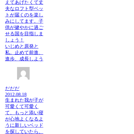
えてあげたくて丈
夫なロフト型ベッ
トが届くのを楽し
みにしてます。子
供が健やかに過ご
せる国を目指しま
しょう！
いじめと原発と
私。止めて前進、
進歩、成長しよう
だだだ
2012.08.18
生まれた我が子が
可愛くて可愛く
て、もっと添い寝
が心地よくなるよ
うに新しいベッド
を探していたら、