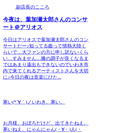
副店長のこころ
今夜は、葉加瀬太郎さんのコンサ
ート＠アリオス
今日はアリオスで葉加瀬太郎さんのコン
サートだー♪知ってる曲って情熱大陸く
らいで…大ファンの方に申し訳ないくら
い…すみません…膝の調子が良くなるま
ではあまり遠出もできないのでいわき市
内で来てくれるアーティストさんを大切
に♪今日の夜は音楽にひた...
寒い(*´∀｀)ノいわき、寒い。
お月様、おぼろだけど、出てきたねえ。
寒いねえ。にゃんにゃん(・∀・)人(・