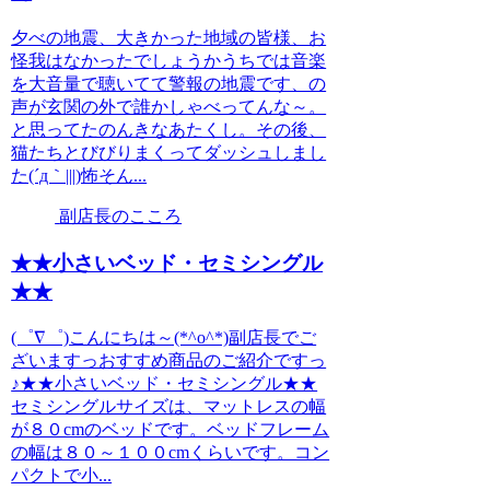
夕べの地震、大きかった地域の皆様、お
怪我はなかったでしょうかうちでは音楽
を大音量で聴いてて警報の地震です、の
声が玄関の外で誰かしゃべってんな～。
と思ってたのんきなあたくし。その後、
猫たちとびびりまくってダッシュしまし
た(´д｀|||)怖そん...
副店長のこころ
★★小さいベッド・セミシングル
★★
(゜∇゜)こんにちは～(*^o^*)副店長でご
ざいますっおすすめ商品のご紹介ですっ
♪★★小さいベッド・セミシングル★★
セミシングルサイズは、マットレスの幅
が８０cmのベッドです。ベッドフレーム
の幅は８０～１００cmくらいです。コン
パクトで小...