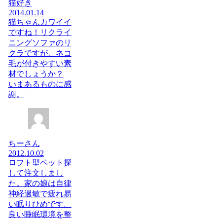
猫好き
2014.01.14
猫ちゃんカワイイ
ですね！リクライ
ニングソファのリ
クラですが、ネコ
毛が付きやすい素
材でしょうか？
いまあるものに感
謝。
ちーさん
2012.10.02
ロフト型ベット探
して注文しまし
た。家の娘は自律
神経過敏で疲れ易
い眠りひめです。
良い睡眠環境を整