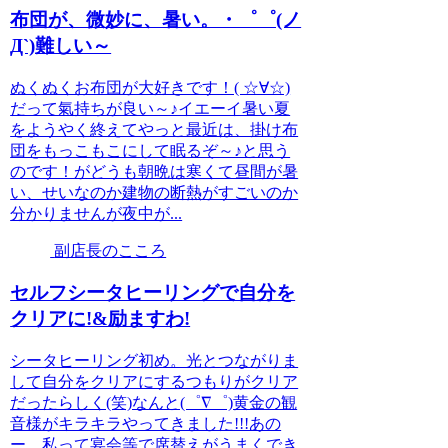
布団が、微妙に、暑い。・゜゜(ノ
Д`)難しい～
ぬくぬくお布団が大好きです！( ☆∀☆)
だって氣持ちが良い～♪イエーイ暑い夏
をようやく終えてやっと最近は、掛け布
団をもっこもこにして眠るぞ～♪と思う
のです！がどうも朝晩は寒くて昼間が暑
い、せいなのか建物の断熱がすごいのか
分かりませんが夜中が...
副店長のこころ
セルフシータヒーリングで自分を
クリアに!&励ますわ!
シータヒーリング初め。光とつながりま
して自分をクリアにするつもりがクリア
だったらしく(笑)なんと(゜∇゜)黄金の観
音様がキラキラやってきました!!!あの
ー、私って宴会等で席替えがうまくでき