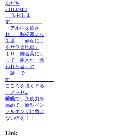
あだち
2011.09.04
失礼しま
す。
「アル中を癒さ
れ」「脳梗塞より
生還」「倒産によ
るサラ金地獄」
より、御言葉によ
って「癒され・救
われた者」の
「証」で
す。
こころを強くする
「メッセ...
睡眠で、免疫力を
高めて、新型イン
フルエンザに負け
ない体を！！
Link