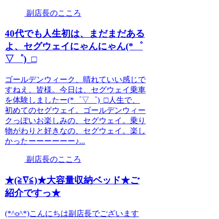
副店長のこころ
40代でも人生初は、まだまだある
よ、セグウェイにゃんにゃん(*゜
▽゜)_□
ゴールデンウィーク、晴れていい感じで
すねえ、皆様。今日は、セグウェイ乗車
を体験しましたー(*゜▽゜)_□人生で、
初めてのセグウェイ。ゴールデンウィー
クっぽいお楽しみの、セグウェイ。乗り
物がわりと好きなの、セグウェイ。楽し
かったーーーーーー♪...
副店長のこころ
★(≧∇≦)★大容量収納ベッド★ご
紹介ですっ★
(*^o^*)こんにちは副店長でございます