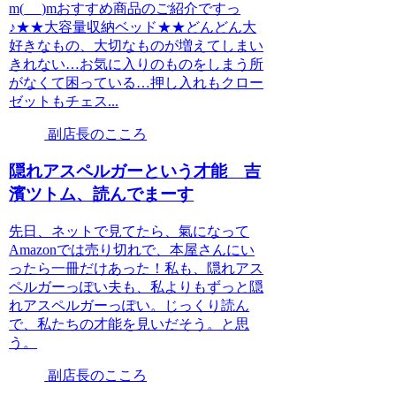
m(_ _)mおすすめ商品のご紹介ですっ
♪★★大容量収納ベッド★★どんどん大
好きなもの、大切なものが増えてしまい
きれない…お気に入りのものをしまう所
がなくて困っている…押し入れもクロー
ゼットもチェス...
副店長のこころ
隠れアスペルガーという才能 吉
濱ツトム、読んでまーす
先日、ネットで見てたら、氣になって
Amazonでは売り切れで、本屋さんにい
ったら一冊だけあった！私も、隠れアス
ペルガーっぽい夫も、私よりもずっと隠
れアスペルガーっぽい。じっくり読ん
で、私たちの才能を見いだそう。と思
う。
副店長のこころ