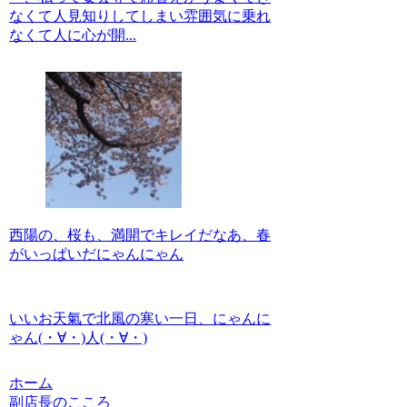
なくて人見知りしてしまい雰囲気に乗れ
なくて人に心が開...
西陽の、桜も、満開でキレイだなあ、春
がいっぱいだにゃんにゃん
いいお天氣で北風の寒い一日、にゃんに
ゃん(・∀・)人(・∀・)
ホーム
副店長のこころ