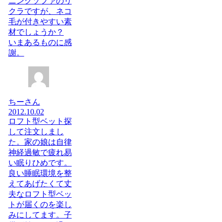
ニングソファのリ
クラですが、ネコ
毛が付きやすい素
材でしょうか？
いまあるものに感
謝。
ちーさん
2012.10.02
ロフト型ベット探
して注文しまし
た。家の娘は自律
神経過敏で疲れ易
い眠りひめです。
良い睡眠環境を整
えてあげたくて丈
夫なロフト型ベッ
トが届くのを楽し
みにしてます。子