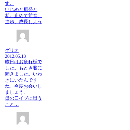
す。
いじめと原発と
私。止めて前進、
進歩、成長しよう
グリオ
2012.05.13
昨日はお疲れ様で
した。もとき君に
聞きました。いわ
きにいたんです
ね。今度お会いし
ましょう。
母の日イブに思う
こと…