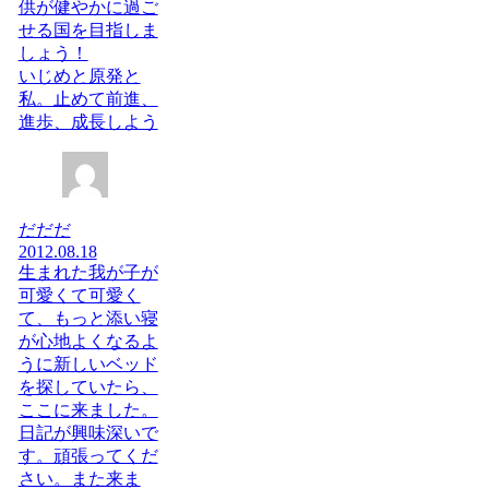
供が健やかに過ご
せる国を目指しま
しょう！
いじめと原発と
私。止めて前進、
進歩、成長しよう
だだだ
2012.08.18
生まれた我が子が
可愛くて可愛く
て、もっと添い寝
が心地よくなるよ
うに新しいベッド
を探していたら、
ここに来ました。
日記が興味深いで
す。頑張ってくだ
さい。また来ま