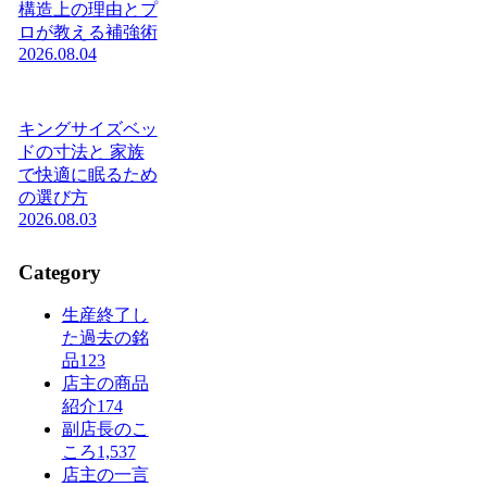
構造上の理由とプ
ロが教える補強術
2026.08.04
キングサイズベッ
ドの寸法と 家族
で快適に眠るため
の選び方
2026.08.03
Category
生産終了し
た過去の銘
品
123
店主の商品
紹介
174
副店長のこ
ころ
1,537
店主の一言