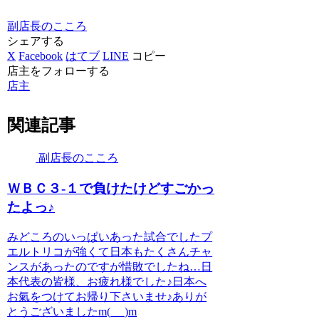
副店長のこころ
シェアする
X
Facebook
はてブ
LINE
コピー
店主をフォローする
店主
関連記事
副店長のこころ
ＷＢＣ３-１で負けたけどすごかっ
たよっ♪
みどころのいっぱいあった試合でしたプ
エルトリコが強くて日本もたくさんチャ
ンスがあったのですが惜敗でしたね…日
本代表の皆様、お疲れ様でした♪日本へ
お氣をつけてお帰り下さいませ♪ありが
とうございましたm(_ _)m