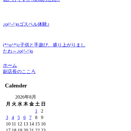
♪o(^-^)oゴスペル体験♪
(*^o^*)♪子供と手遊び、盛り上がりまし
たわ～♪o(^-^)o
ホーム
副店長のこころ
Calender
2026年8月
月
火
水
木
金
土
日
1
2
3
4
5
6
7
8
9
10
11
12
13
14
15
16
17
18
19
20
21
22
23