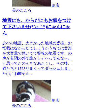
副店
長のこころ
地震にも、からだにもお氣をつけ
て下さいませ(*´ω｀*)にゃんにゃ
ん
夕べの地震、大きかった地域の皆様、お
怪我はなかったでしょうかうちでは音楽
を大音量で聴いてて警報の地震です、の
声が玄関の外で誰かしゃべってんな～。
と思ってたのんきなあたくし。その後、
猫たちとびびりまくってダッシュしまし
た(´д｀|||)怖そん...
副店
長のこころ