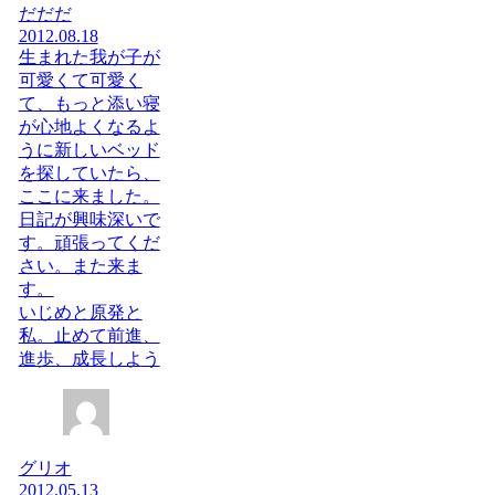
だだだ
2012.08.18
生まれた我が子が
可愛くて可愛く
て、もっと添い寝
が心地よくなるよ
うに新しいベッド
を探していたら、
ここに来ました。
日記が興味深いで
す。頑張ってくだ
さい。また来ま
す。
いじめと原発と
私。止めて前進、
進歩、成長しよう
グリオ
2012.05.13