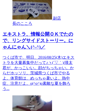
副店
長のこころ
エキストラ、情報公開ＯＫでたの
で、リングサイドストーリー。に
ゃんにゃん＼(^-^)／
つくば市で、明日、2016/08/25(木)エキス
トラを大量募集中だって♪ヽ(´▽｀)/瑛太
君が、かっこいい。顔がちっちゃい。か
らだホッソリ。茨城県つくば市でやる
よ。体育館は、めっちゃ暑いよ。熱中
症、注意だよ。o(^o^)o素敵な夏を飾ろ
う...