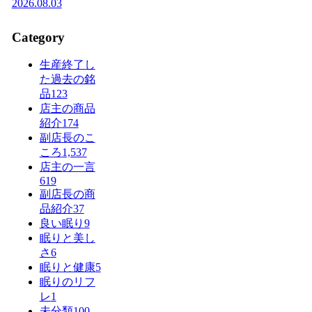
2026.08.03
Category
生産終了し
た過去の銘
品
123
店主の商品
紹介
174
副店長のこ
ころ
1,537
店主の一言
619
副店長の商
品紹介
37
良い眠り
9
眠りと美し
さ
6
眠りと健康
5
眠りのリフ
レ
1
未分類
100