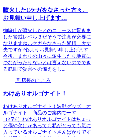
噴火した!!ケガをなさった方々、
お見舞い申し上げます…
御嶽山が噴火したとのニュースに驚きま
した警戒レベル３だそうで注意が必要に
なりますね…ケガをなさった皆様、大丈
夫ですか?心よりお見舞い申し上げます
今後、まわりの山々に派生したり地震に
つながったりないとは言えないのででき
る範囲で災害への備えをし...
副店長のこころ
わけありオルゴナイト！
わけありオルゴナイト！波動グッズ、オ
ルゴナイト！商品のご案内でーす
（≧∇≦）わけありオルゴナイトはちょっ
と傷や欠けがあっても私がとっても氣に
入っているオルゴナイトさんばかりです