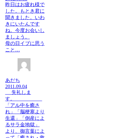
昨日はお疲れ様で
した。もとき君に
聞きました。いわ
きにいたんです
ね。今度お会いし
ましょう。
母の日イブに思う
こと…
あだち
2011.09.04
失礼しま
す。
「アル中を癒さ
れ」「脳梗塞より
生還」「倒産によ
るサラ金地獄」
より、御言葉によ
って「癒され・救