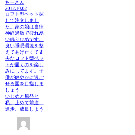
ちーさん
2012.10.02
ロフト型ベット探
して注文しまし
た。家の娘は自律
神経過敏で疲れ易
い眠りひめです。
良い睡眠環境を整
えてあげたくて丈
夫なロフト型ベッ
トが届くのを楽し
みにしてます。子
供が健やかに過ご
せる国を目指しま
しょう！
いじめと原発と
私。止めて前進、
進歩、成長しよう