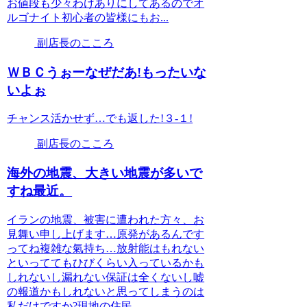
お値段も少々わけありにしてあるのでオ
ルゴナイト初心者の皆様にもお...
副店長のこころ
ＷＢＣうぉーなぜだあ!もったいな
いよぉ
チャンス活かせず…でも返した!３-１!
副店長のこころ
海外の地震、大きい地震が多いで
すね最近。
イランの地震、被害に遭われた方々、お
見舞い申し上げます…原発があるんです
ってね複雑な氣持ち…放射能はもれない
といっててもひびくらい入っているかも
しれないし漏れない保証は全くないし嘘
の報道かもしれないと思ってしまうのは
私だけですか?現地の住民...