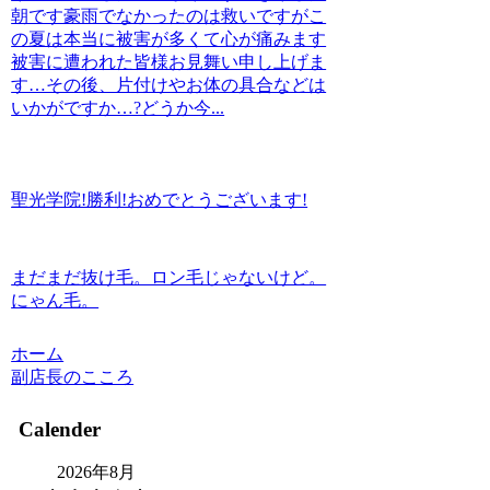
朝です豪雨でなかったのは救いですがこ
の夏は本当に被害が多くて心が痛みます
被害に遭われた皆様お見舞い申し上げま
す…その後、片付けやお体の具合などは
いかがですか…?どうか今...
聖光学院!勝利!おめでとうございます!
まだまだ抜け毛。ロン毛じゃないけど。
にゃん毛。
ホーム
副店長のこころ
Calender
2026年8月