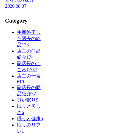
サイズの魅力
2026.08.07
Category
生産終了し
た過去の銘
品
123
店主の商品
紹介
174
副店長のこ
ころ
1,537
店主の一言
619
副店長の商
品紹介
37
良い眠り
9
眠りと美し
さ
6
眠りと健康
5
眠りのリフ
レ
1