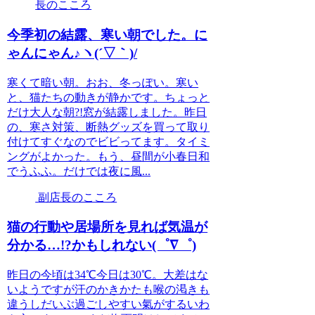
長のこころ
今季初の結露、寒い朝でした。に
ゃんにゃん♪ヽ(´▽｀)/
寒くて暗い朝。おお、冬っぽい。寒い
と、猫たちの動きが静かです。ちょっと
だけ大人な朝?!窓が結露しました。昨日
の、寒さ対策、断熱グッズを買って取り
付けてすぐなのでビビってます。タイミ
ングがよかった。もう、昼間が小春日和
でうふふ。だけでは夜に風...
副店長のこころ
猫の行動や居場所を見れば気温が
分かる…!?かもしれない(゜∇゜)
昨日の今頃は34℃今日は30℃。大差はな
いようですが汗のかきかたも喉の渇きも
違うしだいぶ過ごしやすい氣がするいわ