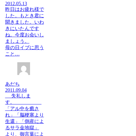
2012.05.13
昨日はお疲れ様で
した。もとき君に
聞きました。いわ
きにいたんです
ね。今度お会いし
ましょう。
母の日イブに思う
こと…
あだち
2011.09.04
失礼しま
す。
「アル中を癒さ
れ」「脳梗塞より
生還」「倒産によ
るサラ金地獄」
より、御言葉によ