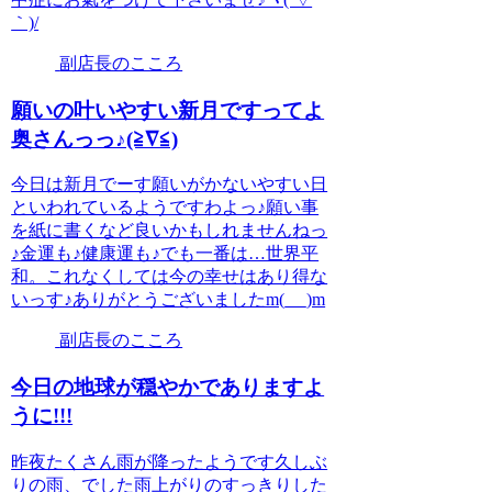
｀)/
副店長のこころ
願いの叶いやすい新月ですってよ
奥さんっっ♪(≧∇≦)
今日は新月でーす願いがかないやすい日
といわれているようですわよっ♪願い事
を紙に書くなど良いかもしれませんねっ
♪金運も♪健康運も♪でも一番は…世界平
和。これなくしては今の幸せはあり得な
いっす♪ありがとうございましたm(_ _)m
副店長のこころ
今日の地球が穏やかでありますよ
うに!!!
昨夜たくさん雨が降ったようです久しぶ
りの雨、でした雨上がりのすっきりした