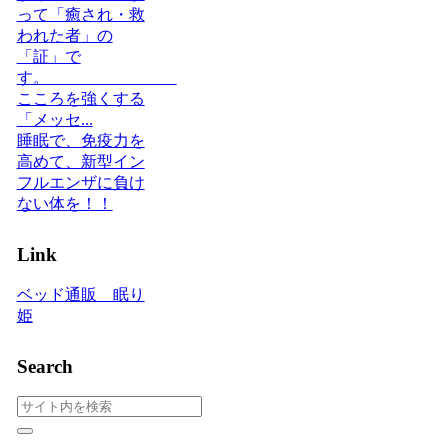
って「癒され・救
われた者」の
「証」で
す。
こころを強くする
「メッセ...
睡眠で、免疫力を
高めて、新型イン
フルエンザに負け
ない体を！！
Link
ベッド通販 眠り
姫
Search