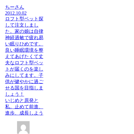
ちーさん
2012.10.02
ロフト型ベット探
して注文しまし
た。家の娘は自律
神経過敏で疲れ易
い眠りひめです。
良い睡眠環境を整
えてあげたくて丈
夫なロフト型ベッ
トが届くのを楽し
みにしてます。子
供が健やかに過ご
せる国を目指しま
しょう！
いじめと原発と
私。止めて前進、
進歩、成長しよう