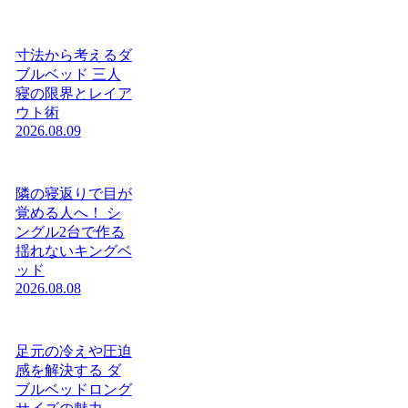
寸法から考えるダ
ブルベッド 三人
寝の限界とレイア
ウト術
2026.08.09
隣の寝返りで目が
覚める人へ！ シ
ングル2台で作る
揺れないキングベ
ッド
2026.08.08
足元の冷えや圧迫
感を解決する ダ
ブルベッドロング