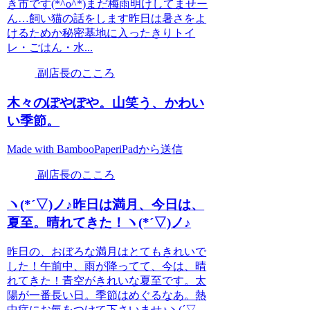
き市です(*^o^*)まだ梅雨明けしてませー
ん…飼い猫の話をします昨日は暑さをよ
けるためか秘密基地に入ったきりトイ
レ・ごはん・水...
副店長のこころ
木々のぽやぽや。山笑う、かわい
い季節。
Made with BambooPaperiPadから送信
副店長のこころ
ヽ(*´▽)ノ♪昨日は満月、今日は、
夏至。晴れてきた！ヽ(*´▽)ノ♪
昨日の、おぼろな満月はとてもきれいで
した！午前中、雨が降ってて、今は、晴
れてきた！青空がきれいな夏至です。太
陽が一番長い日。季節はめぐるなあ。熱
中症にお氣をつけて下さいませ♪ヽ(´▽