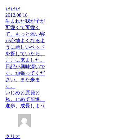
だだだ
2012.08.18
生まれた我が子が
可愛くて可愛く
て、もっと添い寝
が心地よくなるよ
うに新しいベッド
を探していたら、
ここに来ました。
日記が興味深いで
す。頑張ってくだ
さい。また来ま
す。
いじめと原発と
私。止めて前進、
進歩、成長しよう
グリオ