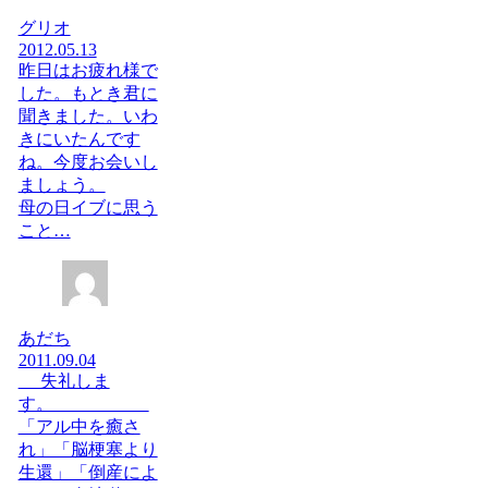
グリオ
2012.05.13
昨日はお疲れ様で
した。もとき君に
聞きました。いわ
きにいたんです
ね。今度お会いし
ましょう。
母の日イブに思う
こと…
あだち
2011.09.04
失礼しま
す。
「アル中を癒さ
れ」「脳梗塞より
生還」「倒産によ