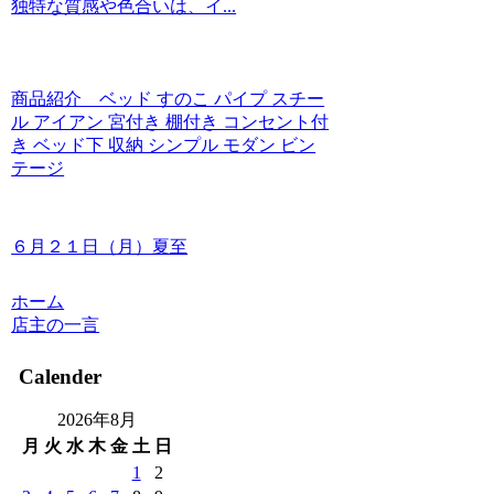
独特な質感や色合いは、イ...
商品紹介 ベッド すのこ パイプ スチー
ル アイアン 宮付き 棚付き コンセント付
き ベッド下 収納 シンプル モダン ビン
テージ
６月２１日（月）夏至
ホーム
店主の一言
Calender
2026年8月
月
火
水
木
金
土
日
1
2