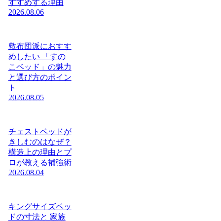
すすめする理由
2026.08.06
敷布団派におすす
めしたい 「すの
こベッド」の魅力
と選び方のポイン
ト
2026.08.05
チェストベッドが
きしむのはなぜ？
構造上の理由とプ
ロが教える補強術
2026.08.04
キングサイズベッ
ドの寸法と 家族