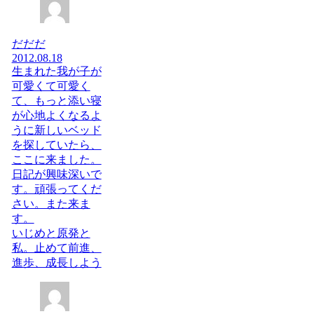
だだだ
2012.08.18
生まれた我が子が
可愛くて可愛く
て、もっと添い寝
が心地よくなるよ
うに新しいベッド
を探していたら、
ここに来ました。
日記が興味深いで
す。頑張ってくだ
さい。また来ま
す。
いじめと原発と
私。止めて前進、
進歩、成長しよう