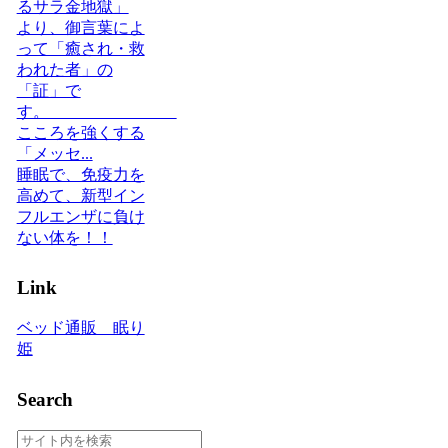
るサラ金地獄」
より、御言葉によ
って「癒され・救
われた者」の
「証」で
す。
こころを強くする
「メッセ...
睡眠で、免疫力を
高めて、新型イン
フルエンザに負け
ない体を！！
Link
ベッド通販 眠り
姫
Search