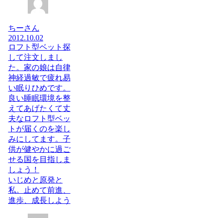
ちーさん
2012.10.02
ロフト型ベット探
して注文しまし
た。家の娘は自律
神経過敏で疲れ易
い眠りひめです。
良い睡眠環境を整
えてあげたくて丈
夫なロフト型ベッ
トが届くのを楽し
みにしてます。子
供が健やかに過ご
せる国を目指しま
しょう！
いじめと原発と
私。止めて前進、
進歩、成長しよう