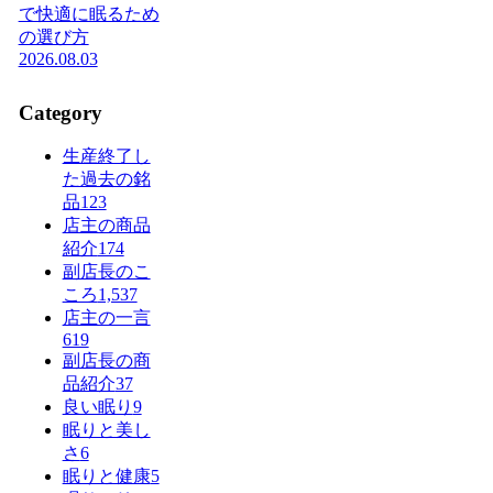
で快適に眠るため
の選び方
2026.08.03
Category
生産終了し
た過去の銘
品
123
店主の商品
紹介
174
副店長のこ
ころ
1,537
店主の一言
619
副店長の商
品紹介
37
良い眠り
9
眠りと美し
さ
6
眠りと健康
5