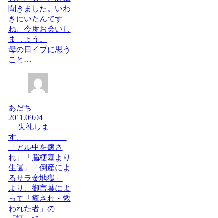
聞きました。いわ
きにいたんです
ね。今度お会いし
ましょう。
母の日イブに思う
こと…
あだち
2011.09.04
失礼しま
す。
「アル中を癒さ
れ」「脳梗塞より
生還」「倒産によ
るサラ金地獄」
より、御言葉によ
って「癒され・救
われた者」の