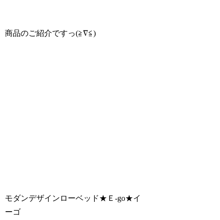
商品のご紹介ですっ(≧∇≦)
モダンデザインローベッド★Ｅ-go★イ
ーゴ