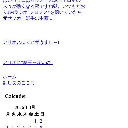
はいっ今日はサッカーの試合で日本の
人々が熱くなる夜ですね朝、いつもどお
りFMラジオ"クロノス"を聴いていたら
元サッカー選手の中西...
アリオスにてピザうまし～!
アリオス"劇王っぽいの"
ホーム
副店長のこころ
Calender
2026年8月
月
火
水
木
金
土
日
1
2
3
4
5
6
7
8
9