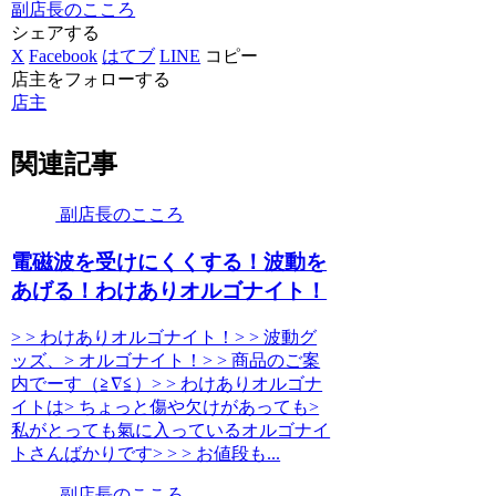
副店長のこころ
シェアする
X
Facebook
はてブ
LINE
コピー
店主をフォローする
店主
関連記事
副店長のこころ
電磁波を受けにくくする！波動を
あげる！わけありオルゴナイト！
> > わけありオルゴナイト！> > 波動グ
ッズ、> オルゴナイト！> > 商品のご案
内でーす（≧∇≦）> > わけありオルゴナ
イトは> ちょっと傷や欠けがあっても>
私がとっても氣に入っているオルゴナイ
トさんばかりです> > > お値段も...
副店長のこころ