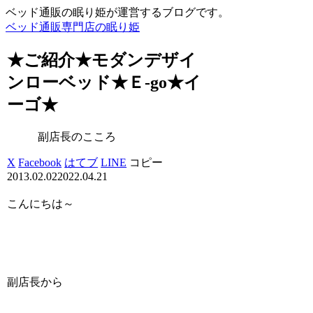
ベッド通販の眠り姫が運営するブログです。
ベッド通販専門店の眠り姫
★ご紹介★モダンデザイ
ンローベッド★Ｅ-go★イ
ーゴ★
副店長のこころ
X
Facebook
はてブ
LINE
コピー
2013.02.02
2022.04.21
こんにちは～
副店長から