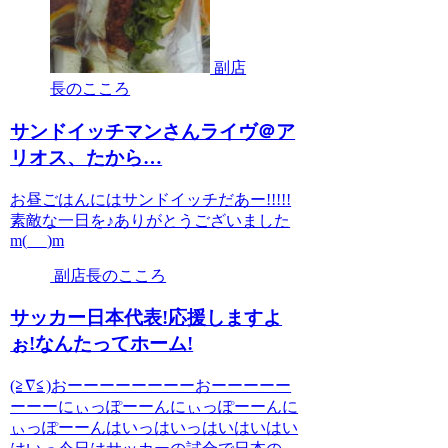
副店
長のこころ
サンドイッチマンさんライヴ＠ア
リオス、たから…
お昼ごはんにはサンドイッチだあー!!!!!
素敵な一日を♪ありがとうございました
m(_ _)m
副店長のこころ
サッカー日本代表!応援しますよ
ぉ!なんたってホーム!
(≧∇≦)おーーーーーーーーおーーーーー
ーーーにぃっぽーーんにぃっぽーーんに
ぃっぽーーんはいっはいっはいはいはい