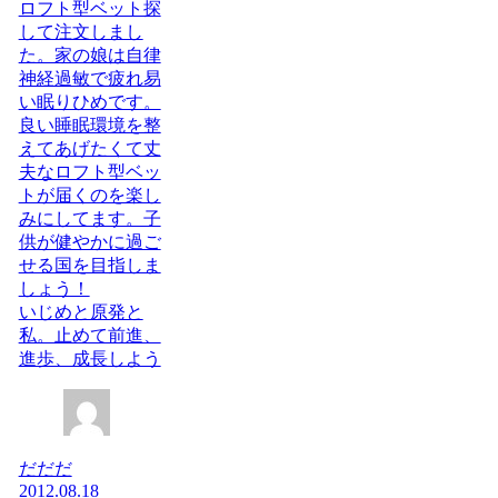
ロフト型ベット探
して注文しまし
た。家の娘は自律
神経過敏で疲れ易
い眠りひめです。
良い睡眠環境を整
えてあげたくて丈
夫なロフト型ベッ
トが届くのを楽し
みにしてます。子
供が健やかに過ご
せる国を目指しま
しょう！
いじめと原発と
私。止めて前進、
進歩、成長しよう
だだだ
2012.08.18