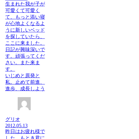
生まれた我が子が
可愛くて可愛く
て、もっと添い寝
が心地よくなるよ
うに新しいベッド
を探していたら、
ここに来ました。
日記が興味深いで
す。頑張ってくだ
さい。また来ま
す。
いじめと原発と
私。止めて前進、
進歩、成長しよう
グリオ
2012.05.13
昨日はお疲れ様で
した。もとき君に