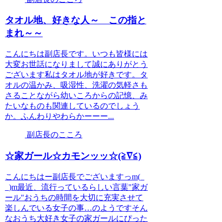
タオル地、好きな人～ この指と
まれ～～
こんにちは副店長です。いつも皆様には
大変お世話になりまして誠にありがとう
ございます私はタオル地が好きです。タ
オルの温かみ、吸湿性、洗濯の気軽さも
さることながら幼いころからの記憶、み
たいなものも関連しているのでしょう
か。ふんわりやわらかーーー...
副店長のこころ
☆家ガール☆カモンッッ☆(≧∇≦)
こんにちはー副店長でございますっm(_
_)m最近、流行っているらしい言葉"家ガ
ール"おうちの時間を大切に充実させて
楽しんでいる女子の事…のようですそん
なおうち大好き女子の家ガールにぴった