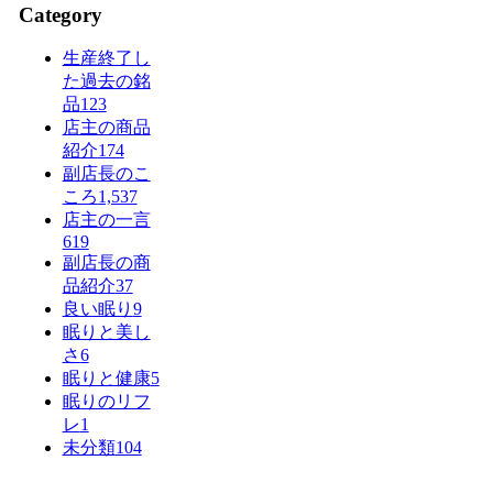
Category
生産終了し
た過去の銘
品
123
店主の商品
紹介
174
副店長のこ
ころ
1,537
店主の一言
619
副店長の商
品紹介
37
良い眠り
9
眠りと美し
さ
6
眠りと健康
5
眠りのリフ
レ
1
未分類
104