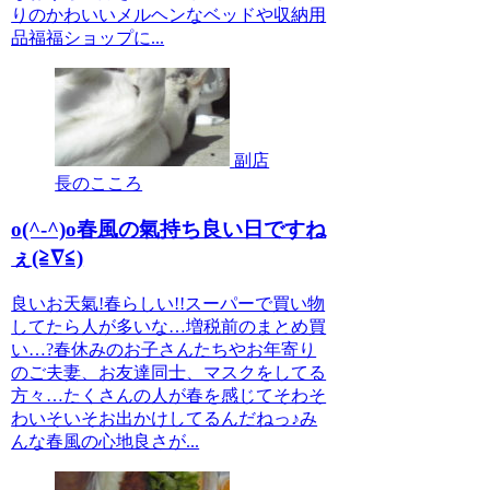
りのかわいいメルヘンなベッドや収納用
品福福ショップに...
副店
長のこころ
o(^-^)o春風の氣持ち良い日ですね
ぇ(≧∇≦)
良いお天氣!春らしい!!スーパーで買い物
してたら人が多いな…増税前のまとめ買
い…?春休みのお子さんたちやお年寄り
のご夫妻、お友達同士、マスクをしてる
方々…たくさんの人が春を感じてそわそ
わいそいそお出かけしてるんだねっ♪み
んな春風の心地良さが...