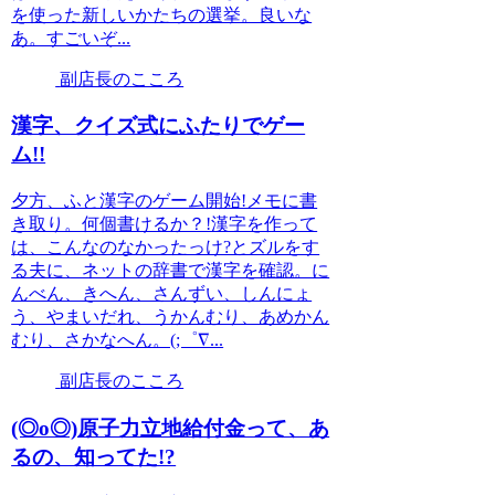
を使った新しいかたちの選挙。良いな
あ。すごいぞ...
副店長のこころ
漢字、クイズ式にふたりでゲー
ム!!
夕方、ふと漢字のゲーム開始!メモに書
き取り。何個書けるか？!漢字を作って
は、こんなのなかったっけ?とズルをす
る夫に、ネットの辞書で漢字を確認。に
んべん、きへん、さんずい、しんにょ
う、やまいだれ、うかんむり、あめかん
むり、さかなへん。(;゜∇...
副店長のこころ
(◎o◎)原子力立地給付金って、あ
るの、知ってた!?