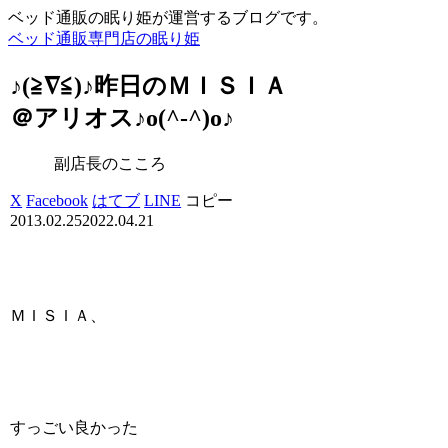
ベッド通販の眠り姫が運営するブログです。
ベッド通販専門店の眠り姫
♪(≧∇≦)♪昨日のＭＩＳＩＡ
＠アリオス♪o(^-^)o♪
副店長のこころ
X
Facebook
はてブ
LINE
コピー
2013.02.25
2022.04.21
ＭＩＳＩＡ、
すっごい良かった