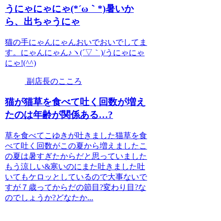
うにゃにゃにゃ(*´ω｀*)暑いか
ら、出ちゃうにゃ
猫の手にゃんにゃんおいでおいでしてま
す。にゃんにゃん♪ヽ(´▽｀)/うにゃにゃ
にゃ!(^^)
副店長のこころ
猫が猫草を食べて吐く回数が増え
たのは年齢が関係ある…?
草を食べてこゆきが吐きました猫草を食
べて吐く回数がこの夏から増えましたこ
の夏は暑すぎたからだと思っていました
もう涼しい&寒いのにまた吐きました吐
いてもケロッとしているので大事ないで
すが７歳ってからだの節目?変わり目?な
のでしょうか?どなたか...