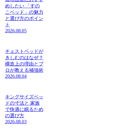
めしたい 「すの
こベッド」の魅力
と選び方のポイン
ト
2026.08.05
チェストベッドが
きしむのはなぜ？
構造上の理由とプ
ロが教える補強術
2026.08.04
キングサイズベッ
ドの寸法と 家族
で快適に眠るため
の選び方
2026.08.03