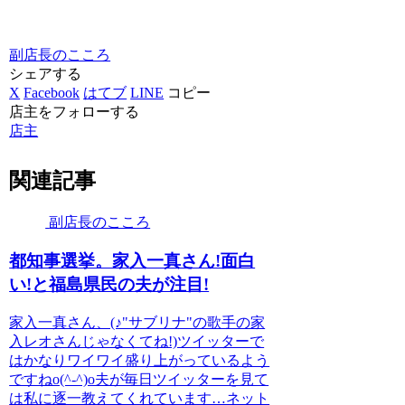
副店長のこころ
シェアする
X
Facebook
はてブ
LINE
コピー
店主をフォローする
店主
関連記事
副店長のこころ
都知事選挙。家入一真さん!面白
い!と福島県民の夫が注目!
家入一真さん、(♪"サブリナ"の歌手の家
入レオさんじゃなくてね!)ツイッターで
はかなりワイワイ盛り上がっているよう
ですねo(^-^)o夫が毎日ツイッターを見て
は私に逐一教えてくれています…ネット