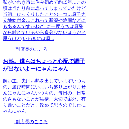
私がいわき市に住み初めて約15年…この
頃は当たり前に思ってしまっていたけど
当初、びっくりしたことの一つ…原子力
立地給付金…これって新潟や静岡などに
もあるんですかね?年に一度うちは原発
から離れているから多分少ないほうだと
思うけど(いわきには原...
副店長のこころ
お熱。僕らはちょっと心配で調子
が出ないよーにゃんにゃん
飼い主、夫はお熱を出していますいつも
の、遊び時間にいまいち盛り上がりませ
んにゃんにゃんいつもの、毎日の、日常
のさもないことが結構、大切で案外、有
り難いことだと、改めて思うのでしたに
ゃんにゃん
副店長のこころ