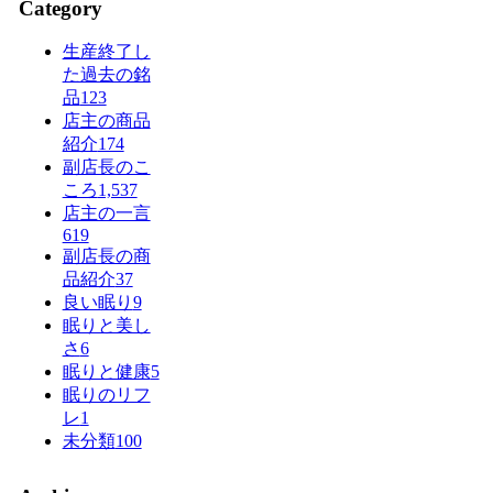
Category
生産終了し
た過去の銘
品
123
店主の商品
紹介
174
副店長のこ
ころ
1,537
店主の一言
619
副店長の商
品紹介
37
良い眠り
9
眠りと美し
さ
6
眠りと健康
5
眠りのリフ
レ
1
未分類
100