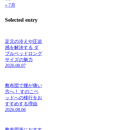
« 7月
Selected entry
足元の冷えや圧迫
感を解決する ダ
ブルベッドロング
サイズの魅力
2026.08.07
敷布団で腰が痛い
方へ！ すのこベ
ッドへの移行をお
すすめする理由
2026.08.06
敷布団派におすす