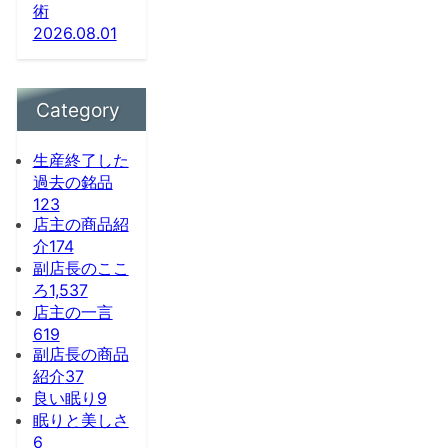
術
2026.08.01
Category
生産終了した
過去の銘品
123
店主の商品紹
介
174
副店長のここ
ろ
1,537
店主の一言
619
副店長の商品
紹介
37
良い眠り
9
眠りと美しさ
6