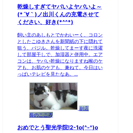
乾燥しすぎてヤバいよヤバいよ～
(*´∀｀)ノ出川くんの充電させて
ください、好き(*^^*)
飼い主のあしもとでかわいーく、コロン
としたこゆきさんを新聞紙の下に隠れて
狙う、バジル。乾燥してまーす夜に洗濯
して部屋干しで、加湿器と併用中。エア
コンは、ヤバい乾燥になりますね喉のケ
アも、お肌のケアも、兼ねて。今日はい
っぱいテレビを見たなあ。...
副店
長のこころ
おめでとう聖光学院!2-1o(^-^)o