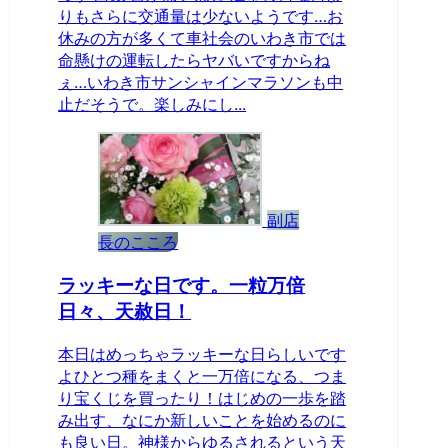
りもさらに交通量は少ないようです…お
休みの方が多くて車社会のいわき市では
命懸けの運転したらヤバいですからね
ぇ…いわき市サンシャインマラソンも中
止だそうで。楽しみにし...
副店
長のこころ
ラッキーな日です。一粒万倍
日々、天赦日！
本日はめっちゃラッキーな日らしいです
よひとつ種をまくと一万倍になる、つま
り宝くじを買ったり！はじめの一歩を踏
み出す、なにか新しいことを始めるのに
も良い日。神様からゆるされるという天