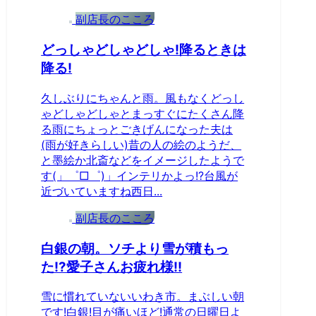
副店長のこころ
どっしゃどしゃどしゃ!降るときは
降る!
久しぶりにちゃんと雨。風もなくどっし
ゃどしゃどしゃとまっすぐにたくさん降
る雨にちょっとごきげんになった夫は
(雨が好きらしい)昔の人の絵のようだ、
と墨絵か北斎などをイメージしたようで
す(」゜□゜)」インテリかよっ!?台風が
近づいていますね西日...
副店長のこころ
白銀の朝。ソチより雪が積もっ
た!?愛子さんお疲れ様!!
雪に慣れていないいわき市。まぶしい朝
です!白銀!目が痛いほど!通常の日曜日よ