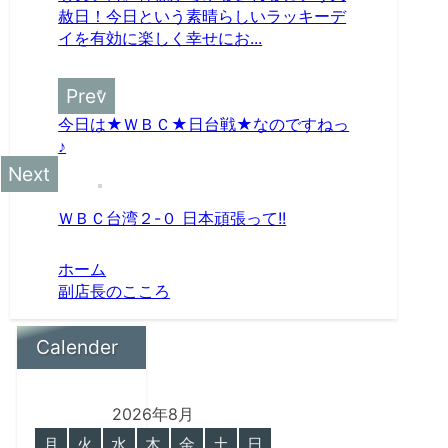
赦日！今日という素晴らしいラッキーデ
イを有効に楽しく幸せにお...
今日は★ＷＢＣ★日台戦★なのですねっ
♪
ＷＢＣ台湾２-０ 日本頑張って!!
ホーム
副店長のこころ
Calender
2026年8月
月
火
水
木
金
土
日