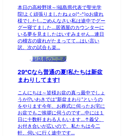
本日の高校野球～!福島県代表で聖光学
院!よく頑張りましたねぇo(^-^)oお疲れ
様でした!…ごめんなさい私は途中でグー
グー寝てました…居酒屋のカウンターに
いる夢を見ましたはいすみません…連日
の稽古の疲れがたまってて…はい言い
訳。次の試合も楽...
副店長のこころ
29℃なら普通の夏!私たちは新盆
まわりしてます!
こんにちは～皆様お盆の真っ最中でしょ
うか!?いわきでは"新盆まわり"というの
をやります今年、お葬式に伺ったお宅に
お盆でもご挨拶に伺うのです…中には１
日に十数軒まわる人もいます…↑義父、
お付き合いが広いので。私たちは今二
軒、伺いに行く途中です...