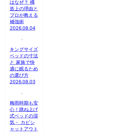
はなぜ？ 構
造上の理由と
プロが教える
補強術
2026.08.04
キングサイズ
ベッドの寸法
と 家族で快
適に眠るため
の選び方
2026.08.03
梅雨時期も安
心！跳ね上げ
式ベッドの湿
気・ カビシ
ャットアウト