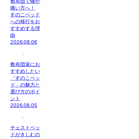
敷布団で腰が
痛い方へ！
すのこベッド
への移行をお
すすめする理
由
2026.08.06
敷布団派にお
すすめしたい
「すのこベッ
ド」の魅力と
選び方のポイ
ント
2026.08.05
チェストベッ
ドがきしむの