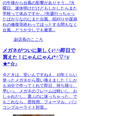
の午後から台風の影響がありそう…?火
曜日、連休明けだけどもしかしたらまた
学校って休みですか…?先週行っちゃっ
たばかりなのにまた台風、稲刈りや崖崩
れの修復等終わってほっとする間もなく
台風…どうか少しでも被害...
副店長のこころ
メガネがついに新しく(^^)即日で
買えた！にゃんにゃん(*^▽^)/
★*☆♪
今どきは、安いんですねえ。10年くらい
使ったメガネから買い換えました！しか
も30分で作ってくれて即日、持ち帰り。
早いっ。メガネのフレームは軽いし、お
しゃれだし。選ぶのに迷っちゃった。で
もこれなら、普段用、フォーマル、パソ
コンブルーライト対策...