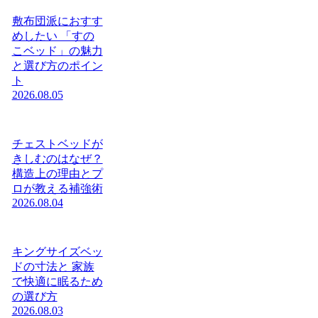
敷布団派におすす
めしたい 「すの
こベッド」の魅力
と選び方のポイン
ト
2026.08.05
チェストベッドが
きしむのはなぜ？
構造上の理由とプ
ロが教える補強術
2026.08.04
キングサイズベッ
ドの寸法と 家族
で快適に眠るため
の選び方
2026.08.03