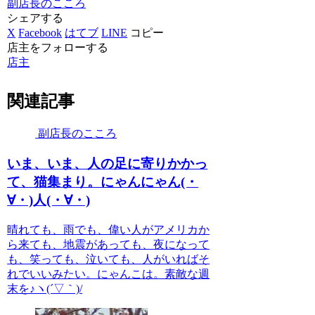
副店長のこころ
シェアする
X
Facebook
はてブ
LINE
コピー
店主をフォローする
店主
関連記事
副店長のこころ
いま、いま、人の足に寄りかかっ
て、猫集まり。にゃんにゃん(・
∀・)人(・∀・)
晴れても、雨でも、偉い人がアメリカか
ら来ても、地震があっても、夜になって
も、笑っても、泣いても、人がいればそ
れでいいみたい。にゃんこは。素敵な週
末を♪ヽ(´▽｀)/