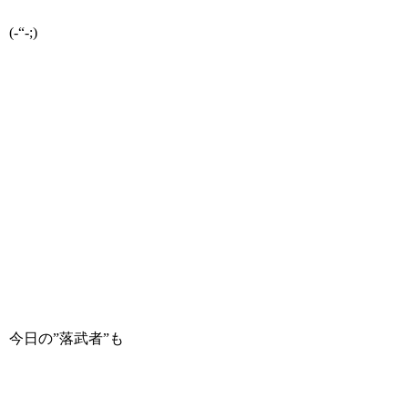
(-“-;)
今日の”落武者”も