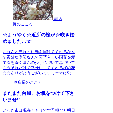
副店
長のこころ
☆ようやく☆近所の桜が☆咲き始
めました…☆
ちゃんと忘れずに春を届けてくれるなん
て素敵な季節なんて素晴らしい国花を愛
で春を寿ぐほんの少し色づいて息づいて
もうそれだけで幸せにしてくれる桜の花
☆☆ありがとうございますっ☆☆(≧∇≦)
副店長のこころ
またまた台風、お氣をつけて下さ
いませ!!
いわき市は現在くもりです予報だと明日