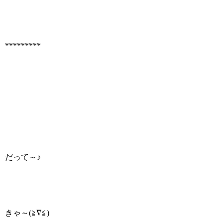
*********
だって～♪
きゃ～(≧∇≦)