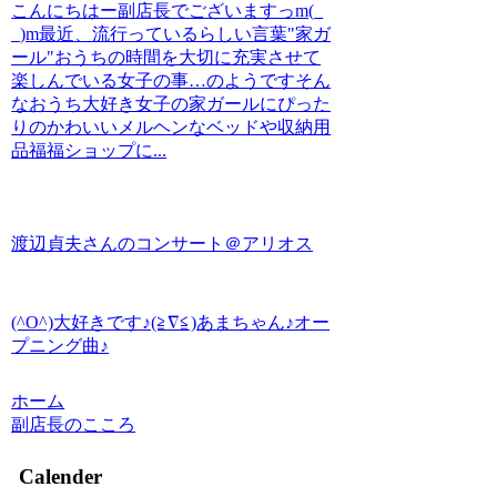
こんにちはー副店長でございますっm(_
_)m最近、流行っているらしい言葉"家ガ
ール"おうちの時間を大切に充実させて
楽しんでいる女子の事…のようですそん
なおうち大好き女子の家ガールにぴった
りのかわいいメルヘンなベッドや収納用
品福福ショップに...
渡辺貞夫さんのコンサート＠アリオス
(^O^)大好きです♪(≧∇≦)あまちゃん♪オー
プニング曲♪
ホーム
副店長のこころ
Calender