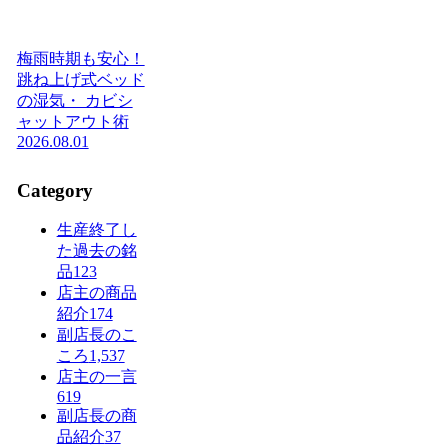
梅雨時期も安心！
跳ね上げ式ベッド
の湿気・ カビシ
ャットアウト術
2026.08.01
Category
生産終了し
た過去の銘
品
123
店主の商品
紹介
174
副店長のこ
ころ
1,537
店主の一言
619
副店長の商
品紹介
37