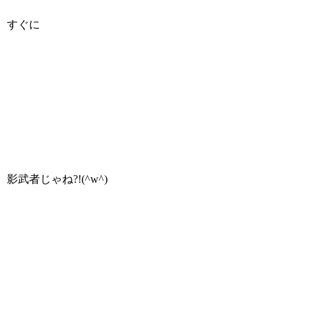
すぐに
影武者じゃね?!(^w^)