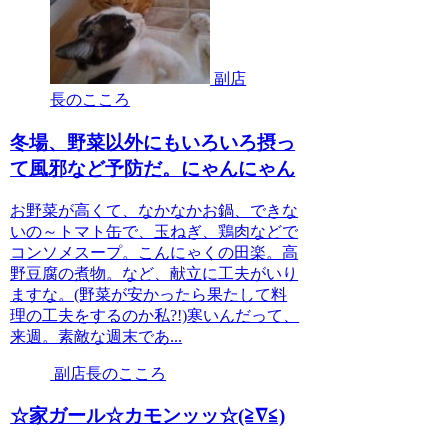
副店
長のこころ
冬場、野菜以外にもいろいろ摂っ
て風邪など予防だ。にゃんにゃん
お野菜が高くて、なかなかお鍋、できな
いの～トマト缶で、玉ねぎ、鶏肉などで
コンソメスープ。こんにゃくの田楽。高
野豆腐の煮物。など、献立に工夫がいり
ますな。(野菜が安かったら果たして料
理の工夫をするのか私?!)寒いんだって、
来週。素敵な週末であ...
副店長のこころ
☆家ガール☆カモンッッ☆(≧∇≦)