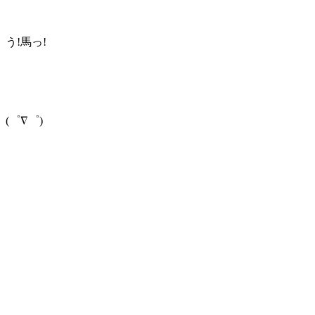
う!馬っ!
(゜∇゜)