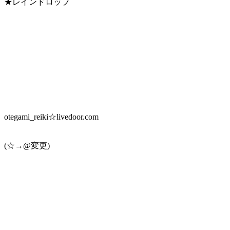
★レインドロップ
otegami_reiki☆livedoor.com
(☆→@変更)