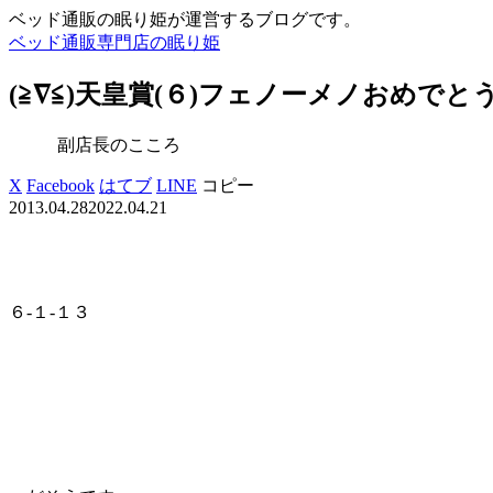
ベッド通販の眠り姫が運営するブログです。
ベッド通販専門店の眠り姫
(≧∇≦)天皇賞(６)フェノーメノおめでと
副店長のこころ
X
Facebook
はてブ
LINE
コピー
2013.04.28
2022.04.21
６-１-１３