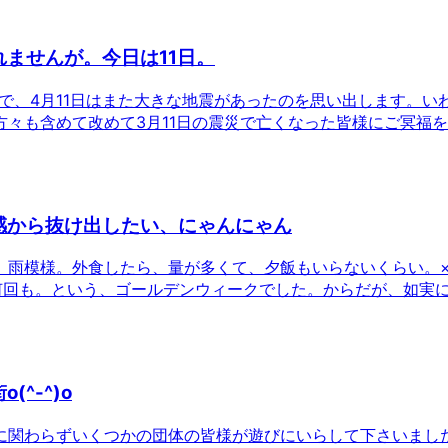
ませんが。今日は11日。
災で、4月11日はまた大きな地震があったのを思い出します。い
た方々も含めて改めて3月11日の震災で亡くなった皆様にご冥福
感から抜け出したい、にゃんにゃん
、雨模様。外食したら、量が多くて、夕飯もいらないくらい。
何回も。という、ゴールデンウィークでした。からだが、如実
^-^)o
に関わらずいくつかの団体の皆様が遊びにいらして下さいまし