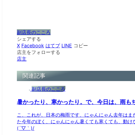
副店長のこころ
シェアする
X
Facebook
はてブ
LINE
コピー
店主をフォローする
店主
関連記事
副店長のこころ
暑かったり、寒かったり。で、今日は、雨も
こ、これが、日本の梅雨です、にゃんにゃん去年はま
た今年のぼく、にゃんにゃん暑くても寒くても、動け
(´▽｀)/