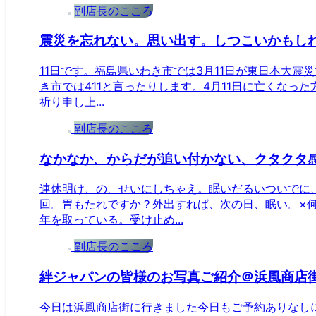
副店長のこころ
震災を忘れない。思い出す。しつこいかもしれ
11日です。福島県いわき市では3月11日が東日本大震
き市では411と言ったりします。4月11日に亡くなっ
祈り申し上...
副店長のこころ
なかなか、からだが追い付かない、クタクタ
連休明け、の、せいにしちゃえ。眠いだるいついでに
回。胃もたれですか？外出すれば、次の日、眠い。×
年を取っている。受け止め...
副店長のこころ
絆ジャパンの皆様のお写真ご紹介＠浜風商店街o(
今日は浜風商店街に行きました今日もご予約ありなし