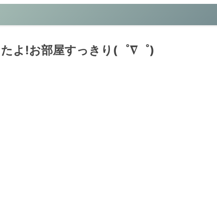
したよ!お部屋すっきり(゜∇゜)