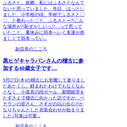
ふるさと。故郷。私にはふるさとなんて
ないと思っていました。先日、はっとし
ました。小学校の頃、学校でふるさと〇
〇、と教わったこと。ふるさとー?!こん
な場所が?!恥ずかしいっ!?…って思って
いたこと。夏休みに田舎へいく友達が羨
ましくて田舎ってい...
副店長のこころ
黒ヒゲキャラバンさんの稽古に参
加する40歳女子です…
9月27日(木)の稽古にお邪魔して参りまし
たあたくし。頼まれたわけでもなくなん
となく、小道具の段ボール、新聞紙等を
たずさえて稽古に向かった訳ですが…ベ
テランの皆さん、さすがの以心伝心?!か
なりちゃんとした衣装合わせが始まりま
した♪写真は可愛...
副店長のこころ