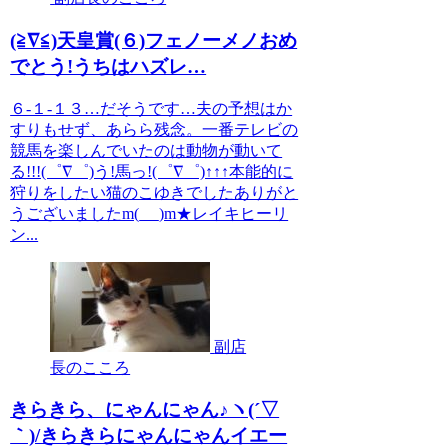
(≧∇≦)天皇賞(６)フェノーメノおめ
でとう!うちはハズレ…
６-１-１３…だそうです…夫の予想はか
すりもせず、あらら残念。一番テレビの
競馬を楽しんでいたのは動物が動いて
る!!!(゜∇゜)う!馬っ!(゜∇゜)↑↑↑本能的に
狩りをしたい猫のこゆきでしたありがと
うございましたm(_ _)m★レイキヒーリ
ン...
副店
長のこころ
きらきら、にゃんにゃん♪ヽ(´▽
｀)/きらきらにゃんにゃんイエー