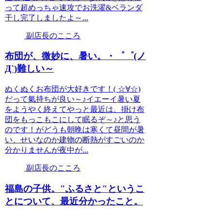
って超めっちゃ速攻でお洗濯&ベランダ
干し完了しましたよ～...
副店長のこころ
布団が、微妙に、暑い。・゜゜(ノ
Д`)難しい～
ぬくぬくお布団が大好きです！( ☆∀☆)
だって氣持ちが良い～♪イエーイ暑い夏
をようやく終えてやっと最近は、掛け布
団をもっこもこにして眠るぞ～♪と思う
のです！がどうも朝晩は寒くて昼間が暑
い、せいなのか建物の断熱がすごいのか
分かりませんが夜中が...
副店長のこころ
福島の子供。"ふるさと"というこ
とについて、最近分かったこと。