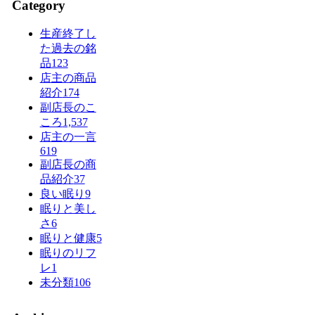
Category
生産終了し
た過去の銘
品
123
店主の商品
紹介
174
副店長のこ
ころ
1,537
店主の一言
619
副店長の商
品紹介
37
良い眠り
9
眠りと美し
さ
6
眠りと健康
5
眠りのリフ
レ
1
未分類
106