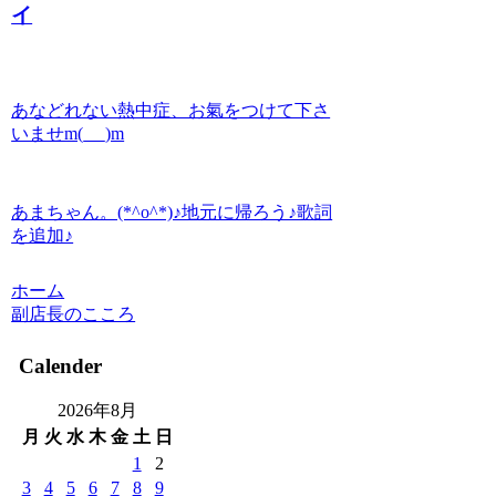
イ
あなどれない熱中症、お氣をつけて下さ
いませm(_ _)m
あまちゃん。(*^o^*)♪地元に帰ろう♪歌詞
を追加♪
ホーム
副店長のこころ
Calender
2026年8月
月
火
水
木
金
土
日
1
2
3
4
5
6
7
8
9