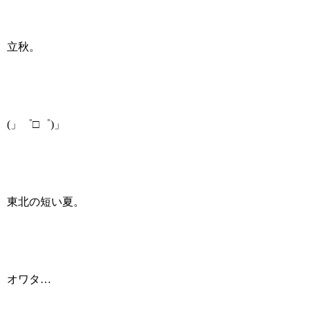
立秋。
(」゜□゜)」
東北の短い夏。
オワタ…