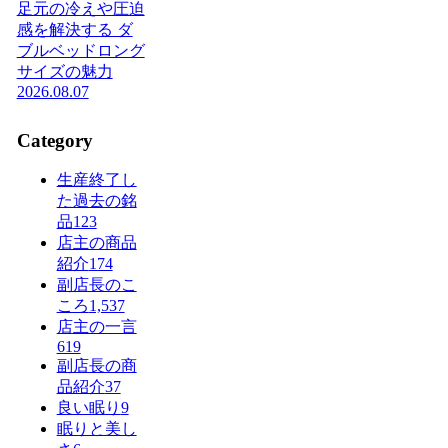
足元の冷えや圧迫
感を解決する ダ
ブルベッドロング
サイズの魅力
2026.08.07
Category
生産終了し
た過去の銘
品
123
店主の商品
紹介
174
副店長のこ
ころ
1,537
店主の一言
619
副店長の商
品紹介
37
良い眠り
9
眠りと美し