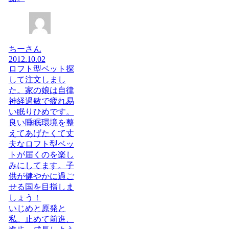
ちーさん
2012.10.02
ロフト型ベット探
して注文しまし
た。家の娘は自律
神経過敏で疲れ易
い眠りひめです。
良い睡眠環境を整
えてあげたくて丈
夫なロフト型ベッ
トが届くのを楽し
みにしてます。子
供が健やかに過ご
せる国を目指しま
しょう！
いじめと原発と
私。止めて前進、