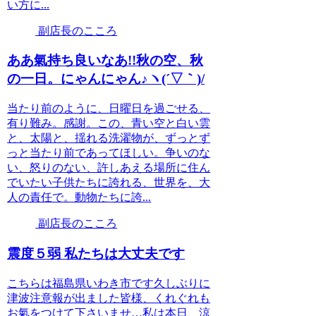
い方に...
副店長のこころ
ああ氣持ち良いなあ!!秋の空、秋
の一日。にゃんにゃん♪ヽ(´▽｀)/
当たり前のように、日曜日を過ごせる、
有り難み。感謝。この、青い空と白い雲
と、太陽と、揺れる洗濯物が、ずっとず
っと当たり前であってほしい。争いのな
い、怒りのない、許しあえる場所に住ん
でいたい子供たちに誇れる、世界を、大
人の責任で。動物たちに誇...
副店長のこころ
震度５弱 私たちは大丈夫です
こちらは福島県いわき市です久しぶりに
津波注意報が出ました皆様、くれぐれも
お氣をつけて下さいませ…私は本日、涼