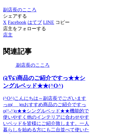
副店長のこころ
シェアする
X
Facebook
はてブ
LINE
コピー
店主をフォローする
店主
関連記事
副店長のこころ
(≧∇≦)商品のご紹介ですっ★★シ
ングルベッド★★(^O^)
(^O^)こんにちは～副店長でございます
っm(_ _)mおすすめ商品のご紹介ですっ
o(^-^)o★★シングルベッド★★機能的で
使いやすく他のインテリアに合わせやす
いベッドを皆様にご紹介致します。一人
暮らしを始める方にも二台並べて使いた