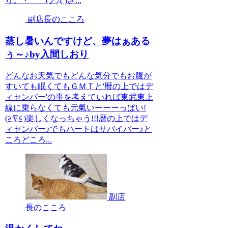
り。・゜゜(ノД`)さ...
副店長のこころ
蒸し暑いんですけど、夢はぁある
ぅ～♪by入間しおり
どんなお天気でもどんな気分でもお腹が
すいても眠くてもＧＭＴと'暦の上ではデ
ィセンバー'の事を考えていれば東武東上
線に乗らなくても元氣いーーーっぱい!
(≧∇≦)楽しくなっちゃう!!!暦の上ではデ
ィセンバー♪でもハートはサバイバー♪と
ころどころ...
副店
長のこころ