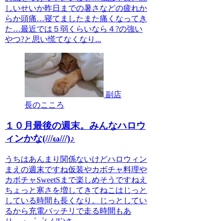
しいせいか昨日までの暑さなどの疲れか
らか頭痛…寝てましたまた痛くなってき
た…最近では５弱くらいなら４?の強い
やつ?と思い慌てなくなり...
副店
長のこころ
１０月最後の週末。みんなハロウ
ィンかな(///ω///)♪
うちはあんまり関係ないけどハロウィン
まえの週末ですね仮装やカボチャ料理や
カボチャSweetSまで楽しめそうですねえ
ちょっと寒さを増してきてねこはじっと
している時間も長くなり。じっとしてい
るから充電バッチリで走る時間もあ