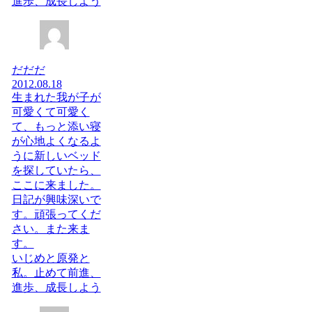
進歩、成長しよう
だだだ
2012.08.18
生まれた我が子が
可愛くて可愛く
て、もっと添い寝
が心地よくなるよ
うに新しいベッド
を探していたら、
ここに来ました。
日記が興味深いで
す。頑張ってくだ
さい。また来ま
す。
いじめと原発と
私。止めて前進、
進歩、成長しよう