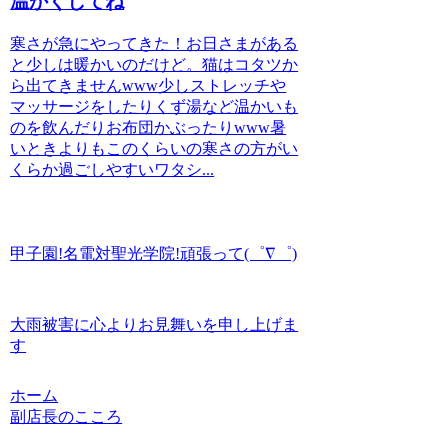
温かくしてね
寒さが急にやってきた！お日さまがある
と少しは暖かいのだけど。猫はコタツか
ら出てきませんwww少しストレッチや
マッサージをしたりくず湯など温かいも
のを飲んだりお布団かぶったりwww暑
いときよりもこのくらいの寒さの方がい
くらか過ごしやすいワタシ...
甲子園!名電対聖光学院!頑張って(゜∇゜)
大雨被害に心よりお見舞いを申し上げま
す
ホーム
副店長のこころ