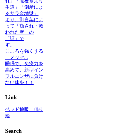
れ」「脳梗塞より
生還」「倒産によ
るサラ金地獄」
より、御言葉によ
って「癒され・救
われた者」の
「証」で
す。
こころを強くする
「メッセ...
睡眠で、免疫力を
高めて、新型イン
フルエンザに負け
ない体を！！
Link
ベッド通販 眠り
姫
Search