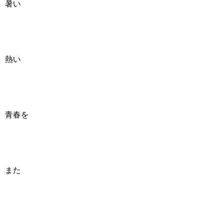
暑い
熱い
青春を
また