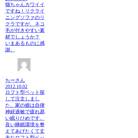
猫ちゃんカワイイ
ですね！リクライ
ニングソファのリ
クラですが、ネコ
毛が付きやすい素
材でしょうか？
いまあるものに感
謝。
ちーさん
2012.10.02
ロフト型ベット探
して注文しまし
た。家の娘は自律
神経過敏で疲れ易
い眠りひめです。
良い睡眠環境を整
えてあげたくて丈
夫なロフト型ベッ