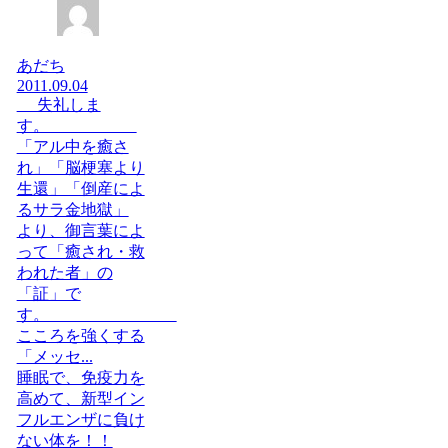
あだち
2011.09.04
失礼しま
す。
「アル中を癒さ
れ」「脳梗塞より
生還」「倒産によ
るサラ金地獄」
より、御言葉によ
って「癒され・救
われた者」の
「証」で
す。
こころを強くする
「メッセ...
睡眠で、免疫力を
高めて、新型イン
フルエンザに負け
ない体を！！