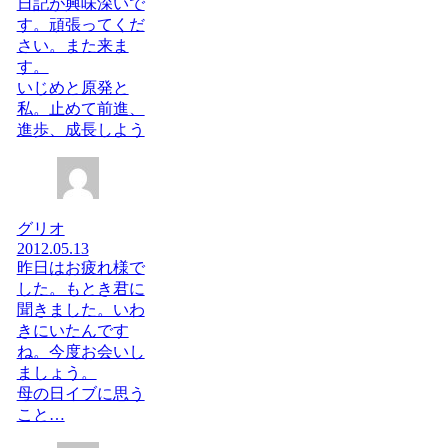
日記が興味深いで
す。頑張ってくだ
さい。また来ま
す。
いじめと原発と
私。止めて前進、
進歩、成長しよう
グリオ
2012.05.13
昨日はお疲れ様で
した。もとき君に
聞きました。いわ
きにいたんです
ね。今度お会いし
ましょう。
母の日イブに思う
こと…