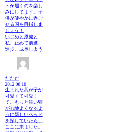
トが届くのを楽し
みにしてます。子
供が健やかに過ご
せる国を目指しま
しょう！
いじめと原発と
私。止めて前進、
進歩、成長しよう
だだだ
2012.08.18
生まれた我が子が
可愛くて可愛く
て、もっと添い寝
が心地よくなるよ
うに新しいベッド
を探していたら、
ここに来ました。