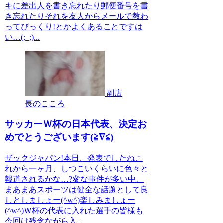
キに差出人を書き忘れたり郵便番号を書
き忘れたりそれを友人からメールで教わ
ってびっくり!とかよくあることですは
い…(;_;)...
副店
長のこころ
サッカーＷ杯の日本代表、決定お
めでとうございます(≧∇≦)
ザックジャパン!本日、発表でしたねこ
れから一ヶ月、しつこいくらいに色々と
報道されるかな…?変な事件が多い中、
まあまあスポーツは健全な話題として良
しとしましょー(^w^)楽しみましょー
(^w^)Ｗ杯の代表に入れた選手の皆様も
今回は残念ながら入...