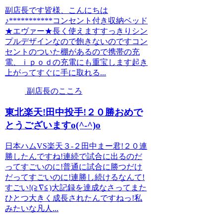
副店長です皆様、こんにちは
♪***********コンセント付き収納ベッド
★エヴァー★長く使えますすっきりシン
プルデザインなので飽きないのですコン
セントのついた棚があるので携帯の充
電、ｉｐｏｄの充電にも重宝します起き
上がってすぐに手に取れる...
副店長のこころ
東北楽天!田中投手!２０勝おめで
とうございますo(^-^)o
日本ハムVS楽天３-２田中まー君!２０連
勝したんですね!連続で試合に出るのだ
ってすごいのに!普通に試合に勝つだけ
だってすごいのに!連勝し続けるなんて!
すごい!(≧∇≦)大記録を達成なさってまた
ひとつ大きく成長されたんですねっ!私
みたいな凡人...