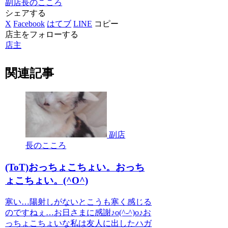
副店長のこころ
シェアする
X
Facebook
はてブ
LINE
コピー
店主をフォローする
店主
関連記事
副店
長のこころ
(ToT)おっちょこちょい。おっち
ょこちょい。(^O^)
寒い…陽射しがないとこうも寒く感じる
のですねぇ…お日さまに感謝♪o(^-^)o♪お
っちょこちょいな私は友人に出したハガ