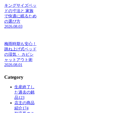
キングサイズベッ
ドの寸法と 家族
で快適に眠るため
の選び方
2026.08.03
梅雨時期も安心！
跳ね上げ式ベッド
の湿気・ カビシ
ャットアウト術
2026.08.01
Category
生産終了し
た過去の銘
品
123
店主の商品
紹介
174