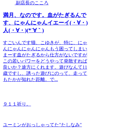
副店長のこころ
満月、なのです。血がたぎるんで
す、にゃんにゃんイエーイ(・∀・)
人(・∀・)(*´∀｀)
すごいんです猫、こゆきが、特に、にゃ
んにゃんにゃんにゃんもう困ってしまい
まーす血がたぎるから仕方がないですが
この若いパワーをどうやって発散すれば
良いか？途方にくれます。遊びなんて11
歳ですし、誘った遊びにのって、走って
もたかが知れた距離。で...
９１１祈り。
ユーミンがおっしゃってた"たしなみ"