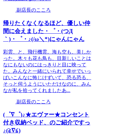
副店長のこころ
帰りたくなくなるほど、優しい仲
間に会えました・゜・(つД
｀)・゜・♪(/ω＼*)にゃんにゃん
彩雲、と、飛行機雲。海も空も、美しか
った。木々も花も鳥も、目新しいことは
なにもないのにはっきりと目に映って
た。みんなと一緒にいられて幸せでいっ
ぱいこんなに怖じけずいて、恐る恐る、
そっと伺うようにいただけなのに、みん
なが私を拾ってくれましたあ...
副店長のこころ
(゜∇゜)♪★エヴァー★コンセント
付き収納ベッド、のご紹介ですっ
♪(≧∇≦)