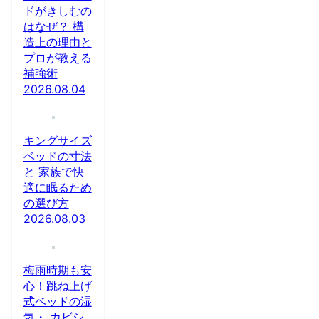
ドがきしむの
はなぜ？ 構
造上の理由と
プロが教える
補強術
2026.08.04
キングサイズ
ベッドの寸法
と 家族で快
適に眠るため
の選び方
2026.08.03
梅雨時期も安
心！跳ね上げ
式ベッドの湿
気・ カビシ