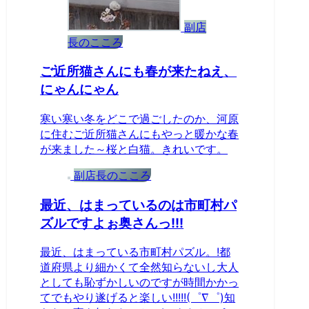
副店
長のこころ
ご近所猫さんにも春が来たねえ、
にゃんにゃん
寒い寒い冬をどこで過ごしたのか、河原
に住むご近所猫さんにもやっと暖かな春
が来ました～桜と白猫。きれいです。
副店長のこころ
最近、はまっているのは市町村パ
ズルですよぉ奥さんっ!!!
最近、はまっている市町村パズル。!都
道府県より細かくて全然知らないし大人
としても恥ずかしいのですが時間かかっ
てでもやり遂げると楽しい!!!!!(゜∇゜)知