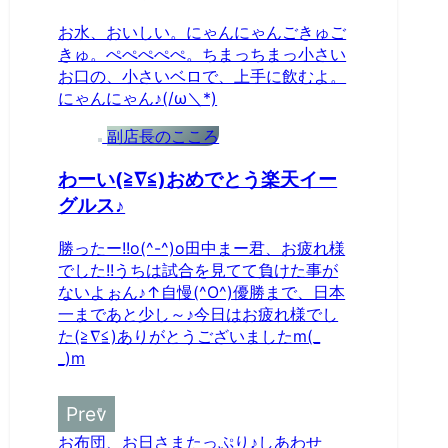
お水、おいしい。にゃんにゃんごきゅご
きゅ。ぺぺぺぺぺ。ちまっちまっ小さい
お口の、小さいベロで、上手に飲むよ。
にゃんにゃん♪(/ω＼*)
副店長のこころ
わーい(≧∇≦)おめでとう楽天イー
グルス♪
勝ったー!!o(^-^)o田中まー君、お疲れ様
でした!!うちは試合を見てて負けた事が
ないよぉん♪↑自慢(^O^)優勝まで、日本
一まであと少し～♪今日はお疲れ様でし
た(≧∇≦)ありがとうございましたm(_
_)m
お布団、お日さまたっぷり♪しあわせ