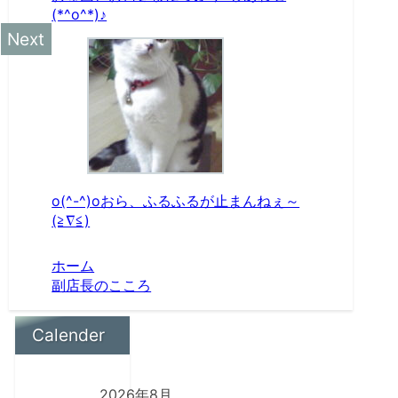
(*^o^*)♪
o(^-^)oおら、ふるふるが止まんねぇ～
(≧∇≦)
ホーム
副店長のこころ
Calender
2026年8月