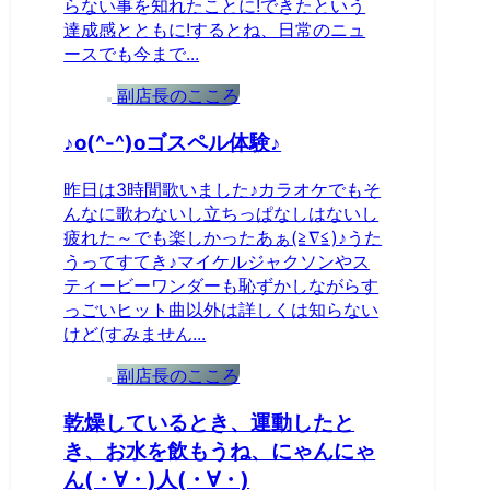
らない事を知れたことに!できたという
達成感とともに!するとね、日常のニュ
ースでも今まで...
副店長のこころ
♪o(^-^)oゴスペル体験♪
昨日は3時間歌いました♪カラオケでもそ
んなに歌わないし立ちっぱなしはないし
疲れた～でも楽しかったあぁ(≧∇≦)♪うた
うってすてき♪マイケルジャクソンやス
ティービーワンダーも恥ずかしながらす
っごいヒット曲以外は詳しくは知らない
けど(すみません...
副店長のこころ
乾燥しているとき、運動したと
き、お水を飲もうね、にゃんにゃ
ん(・∀・)人(・∀・)