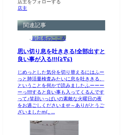
店主をフォローする
店主
関連記事
副店長のこころ
思い切り息を吐ききる!全部出すと
良い事が入る!!!(≧∇≦)
じめっとした気分を切り替えるにはふー
っと肺活量検査みたいに息を吐ききる、
ということを何かで読みましたふーーー
ーっ!!!!すると良い事も入ってくるんです
って♪笑顔いっぱいの素敵な火曜日の夜
をお過ごしくださいませ～ありがとうご
ざいましたm(_ ...