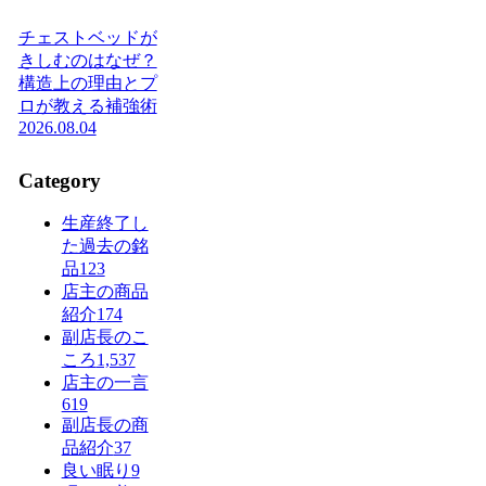
チェストベッドが
きしむのはなぜ？
構造上の理由とプ
ロが教える補強術
2026.08.04
Category
生産終了し
た過去の銘
品
123
店主の商品
紹介
174
副店長のこ
ころ
1,537
店主の一言
619
副店長の商
品紹介
37
良い眠り
9