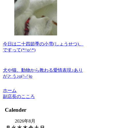
今日は二十四節季の小雪(しょうせつ)、
ですって(*^o^*)
犬や猫、動物から教わる愛情表現♪あり
がとう♪o(^-^)o
ホーム
副店長のこころ
Calender
2026年8月
月
火
水
木
金
土
日