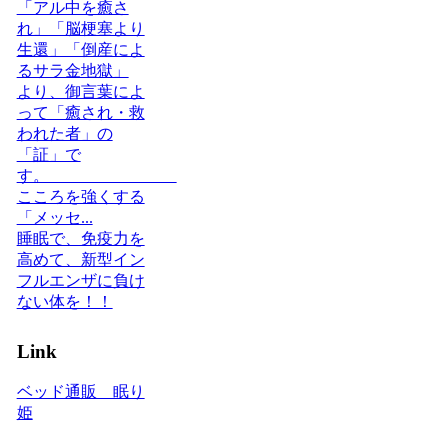
「アル中を癒さ
れ」「脳梗塞より
生還」「倒産によ
るサラ金地獄」
より、御言葉によ
って「癒され・救
われた者」の
「証」で
す。
こころを強くする
「メッセ...
睡眠で、免疫力を
高めて、新型イン
フルエンザに負け
ない体を！！
Link
ベッド通販 眠り
姫