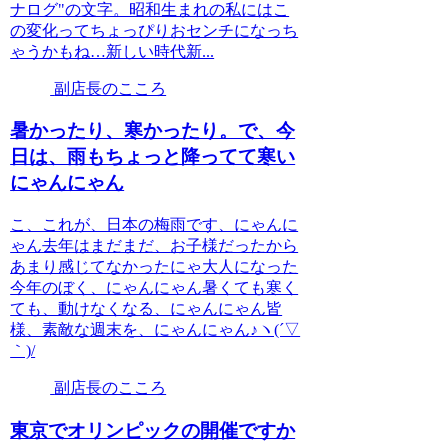
ナログ"の文字。昭和生まれの私にはこ
の変化ってちょっぴりおセンチになっち
ゃうかもね…新しい時代新...
副店長のこころ
暑かったり、寒かったり。で、今
日は、雨もちょっと降ってて寒い
にゃんにゃん
こ、これが、日本の梅雨です、にゃんに
ゃん去年はまだまだ、お子様だったから
あまり感じてなかったにゃ大人になった
今年のぼく、にゃんにゃん暑くても寒く
ても、動けなくなる、にゃんにゃん皆
様、素敵な週末を、にゃんにゃん♪ヽ(´▽
｀)/
副店長のこころ
東京でオリンピックの開催ですか