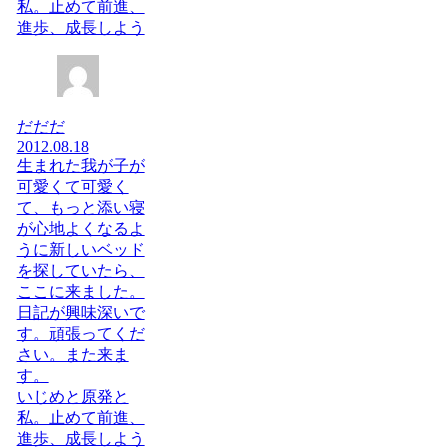
私。止めて前進、
進歩、成長しよう
だだだ
2012.08.18
生まれた我が子が
可愛くて可愛く
て、もっと添い寝
が心地よくなるよ
うに新しいベッド
を探していたら、
ここに来ました。
日記が興味深いで
す。頑張ってくだ
さい。また来ま
す。
いじめと原発と
私。止めて前進、
進歩、成長しよう