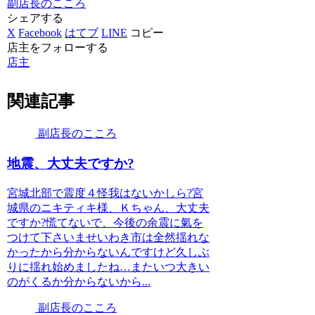
副店長のこころ
シェアする
X
Facebook
はてブ
LINE
コピー
店主をフォローする
店主
関連記事
副店長のこころ
地震、大丈夫ですか?
宮城北部で震度４怪我はないかしら?宮
城県のニキティキ様、Ｋちゃん、大丈夫
ですか?慌てないで、今後の余震に氣を
つけて下さいませいわき市は全然揺れな
かったから分からないんですけど久しぶ
りに揺れ始めましたね…またいつ大きい
のがくるか分からないから...
副店長のこころ