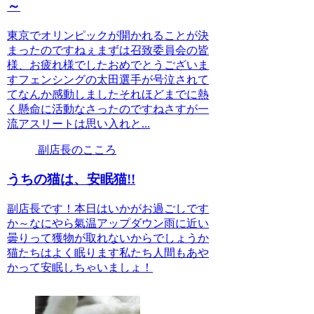
～
東京でオリンピックが開かれることが決
まったのですねぇまずは召致委員会の皆
様、お疲れ様でしたおめでとうございま
すフェンシングの太田選手が号泣されて
てなんか感動しましたそれほどまでに熱
く懸命に活動なさったのですねさすが一
流アスリートは思い入れと...
副店長のこころ
うちの猫は、安眠猫!!
副店長です！本日はいかがお過ごしです
か～なにやら氣温アップダウン雨に近い
曇りって獲物が取れないからでしょうか
猫たちはよく眠ります私たち人間もあや
かって安眠しちゃいましょ！