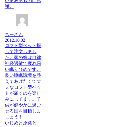
いまあるものに感
謝。
ちーさん
2012.10.02
ロフト型ベット探
して注文しまし
た。家の娘は自律
神経過敏で疲れ易
い眠りひめです。
良い睡眠環境を整
えてあげたくて丈
夫なロフト型ベッ
トが届くのを楽し
みにしてます。子
供が健やかに過ご
せる国を目指しま
しょう！
いじめと原発と