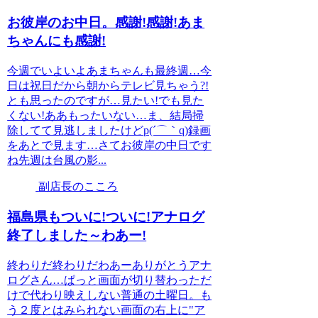
お彼岸のお中日。感謝!感謝!あま
ちゃんにも感謝!
今週でいよいよあまちゃんも最終週…今
日は祝日だから朝からテレビ見ちゃう?!
とも思ったのですが…見たい!でも見た
くない!ああもったいない…ま、結局掃
除してて見逃しましたけどp(´⌒｀q)録画
をあとで見ます…さてお彼岸の中日です
ね先週は台風の影...
副店長のこころ
福島県もついに!ついに!アナログ
終了しました～わあー!
終わりだ終わりだわあーありがとうアナ
ログさん…ぱっと画面が切り替わっただ
けで代わり映えしない普通の土曜日。も
う２度とはみられない画面の右上に"ア