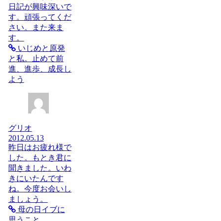
日記が興味深いで
す。頑張ってくだ
さい。また来ま
す。
いじめと原発
と私。止めて前
進、進歩、成長し
よう
グリオ
2012.05.13
昨日はお疲れ様で
した。もとき君に
聞きました。いわ
きにいたんです
ね。今度お会いし
ましょう。
母の日イブに
思うこと…