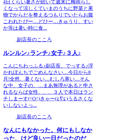
4日くらい暑さが続いて週末に梅雨らし
くなって涼しくていまのうちに野菜と果
物でからだを整えるつもりでいたらお腹
こわれたぴー…どひー…きゅうり、すい
か等は暑い時に食...
副店長のこころ
ルンルン♪ランチ♪女子♪３人♪
こんにちわっふる♪副店長、でっする♪浮
かれぽんちでごめんなさい…今日から8
月!全然、暑くない…むしろ寒い…そん
な中、女子の、…まあ無理があると申さ
れるならば女性、、、３人で本日はラン
チしまーす(^O^)きゃー(≧∇≦)うるさくな
いしないよっ...
副店長のこころ
なんにもなかった。何にもしなか
った、けど良い一日だったのだ