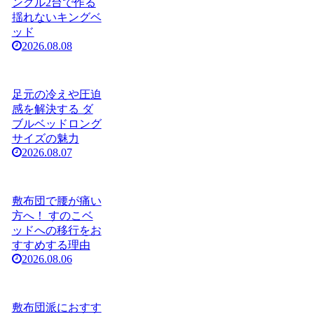
ングル2台で作る
揺れないキングベ
ッド
2026.08.08
足元の冷えや圧迫
感を解決する ダ
ブルベッドロング
サイズの魅力
2026.08.07
敷布団で腰が痛い
方へ！ すのこベ
ッドへの移行をお
すすめする理由
2026.08.06
敷布団派におすす