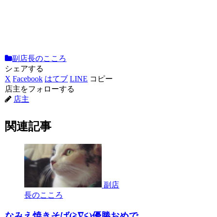
副店長のこころ
シェアする
X
Facebook
はてブ
LINE
コピー
店主をフォローする
店主
関連記事
副店
長のこころ
なみえ焼きそば(≧∇≦)優勝おめで