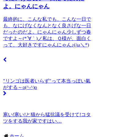
よ。にゃんにゃん
最終的に、こんな私でも、こんな一日で
も、なにげなくなんとなく良さげな一日
だったのだよ。にゃんにゃん少しずつ春
ですよ～(*´∀｀)ノ私は、Ｑ様が、面白く
って、大好きですにゃんにゃん♪(/ω＼*)
"リンゴは医者いらず"って本当っぽい氣
がする～o(^-^)o
寒い!寒い!と猫から猛抗議を受けて!コタ
ツをする我が家ですはい…
ホーム