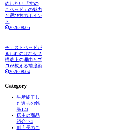
めしたい 「すの
こベッド」の魅力
と選び方のポイン
ト
2026.08.05
チェストベッドが
きしむのはなぜ？
構造上の理由とプ
ロが教える補強術
2026.08.04
Category
生産終了し
た過去の銘
品
123
店主の商品
紹介
174
副店長のこ