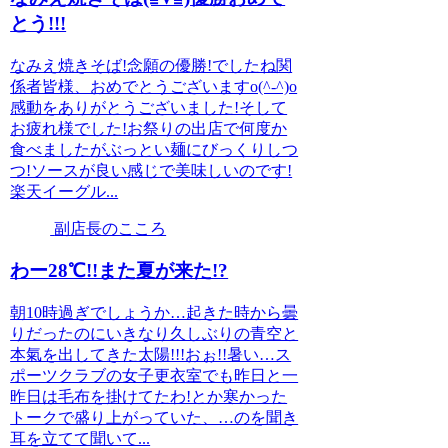
とう!!!
なみえ焼きそば!念願の優勝!でしたね関
係者皆様、おめでとうございますo(^-^)o
感動をありがとうございました!そして
お疲れ様でした!お祭りの出店で何度か
食べましたがぶっとい麺にびっくりしつ
つ!ソースが良い感じで美味しいのです!
楽天イーグル...
副店長のこころ
わー28℃!!また夏が来た!?
朝10時過ぎでしょうか…起きた時から曇
りだったのにいきなり久しぶりの青空と
本氣を出してきた太陽!!!おぉ!!暑い…ス
ポーツクラブの女子更衣室でも昨日と一
昨日は毛布を掛けてたわ!とか寒かった
トークで盛り上がっていた、…のを聞き
耳を立てて聞いて...