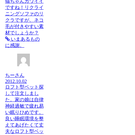
猫ちゃんカワイイ
ですね！リクライ
ニングソファのリ
クラですが、ネコ
毛が付きやすい素
材でしょうか？
いまあるもの
に感謝。
ちーさん
2012.10.02
ロフト型ベット探
して注文しまし
た。家の娘は自律
神経過敏で疲れ易
い眠りひめです。
良い睡眠環境を整
えてあげたくて丈
夫なロフト型ベッ