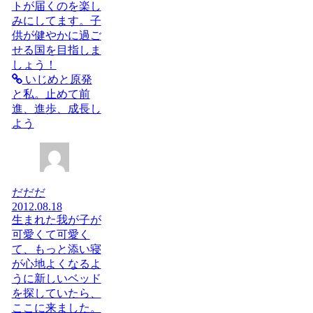
トが届くのを楽し
みにしてます。子
供が健やかに過ご
せる国を目指しま
しょう！
いじめと原発
と私。止めて前
進、進歩、成長し
よう
だだだ
2012.08.18
生まれた我が子が
可愛くて可愛く
て、もっと添い寝
が心地よくなるよ
うに新しいベッド
を探していたら、
ここに来ました。