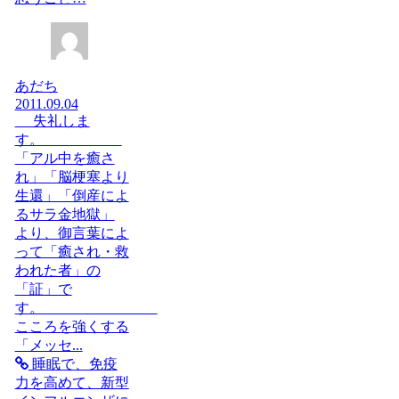
あだち
2011.09.04
失礼しま
す。
「アル中を癒さ
れ」「脳梗塞より
生還」「倒産によ
るサラ金地獄」
より、御言葉によ
って「癒され・救
われた者」の
「証」で
す。
こころを強くする
「メッセ...
睡眠で、免疫
力を高めて、新型