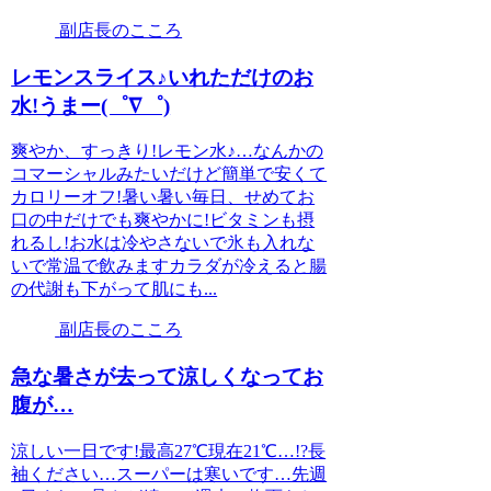
副店長のこころ
レモンスライス♪いれただけのお
水!うまー(゜∇゜)
爽やか、すっきり!レモン水♪…なんかの
コマーシャルみたいだけど簡単で安くて
カロリーオフ!暑い暑い毎日、せめてお
口の中だけでも爽やかに!ビタミンも摂
れるし!お水は冷やさないで氷も入れな
いで常温で飲みますカラダが冷えると腸
の代謝も下がって肌にも...
副店長のこころ
急な暑さが去って涼しくなってお
腹が…
涼しい一日です!最高27℃現在21℃…!?長
袖ください…スーパーは寒いです…先週