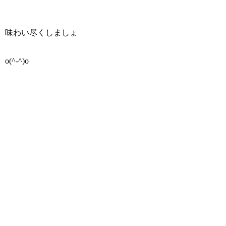
味わい尽くしましょ
o(^-^)o