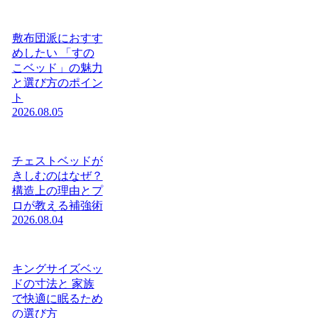
敷布団派におすす
めしたい 「すの
こベッド」の魅力
と選び方のポイン
ト
2026.08.05
チェストベッドが
きしむのはなぜ？
構造上の理由とプ
ロが教える補強術
2026.08.04
キングサイズベッ
ドの寸法と 家族
で快適に眠るため
の選び方