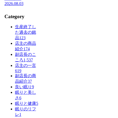
2026.08.03
Category
生産終了し
た過去の銘
品
123
店主の商品
紹介
174
副店長のこ
ころ
1,537
店主の一言
619
副店長の商
品紹介
37
良い眠り
9
眠りと美し
さ
6
眠りと健康
5
眠りのリフ
レ
1