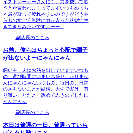
イストレーナーさんにも、力を抜いて歌
うとか言われまくってますいつもめっち
ゃ肩が凝って疲れやすいのですがどうや
らものすごく無駄に力が入った状態で生
きてきたみたいですよーー...
副店長のこころ
お熱。僕らはちょっと心配で調子
が出ないよーにゃんにゃん
飼い主、夫はお熱を出していますいつも
の、遊び時間にいまいち盛り上がりませ
んにゃんにゃんいつもの、毎日の、日常
のさもないことが結構、大切で案外、有
り難いことだと、改めて思うのでしたに
ゃんにゃん
副店長のこころ
本日は普通の一日。普通っていち
ばん有り難いこと。