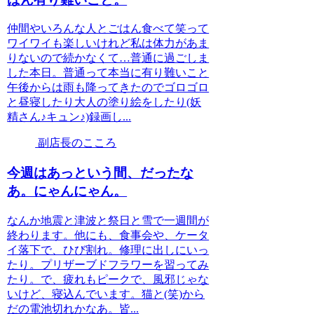
仲間やいろんな人とごはん食べて笑って
ワイワイも楽しいけれど私は体力があま
りないので続かなくて…普通に過ごしま
した本日。普通って本当に有り難いこと
午後からは雨も降ってきたのでゴロゴロ
と昼寝したり大人の塗り絵をしたり(妖
精さん♪キュン♪)録画し...
副店長のこころ
今週はあっという間、だったな
あ。にゃんにゃん。
なんか地震と津波と祭日と雪で一週間が
終わります。他にも、食事会や、ケータ
イ落下で、ひび割れ。修理に出しにいっ
たり。プリザーブドフラワーを習ってみ
たり。で、疲れもピークで、風邪じゃな
いけど、寝込んでいます。猫と(笑)から
だの電池切れかなあ。皆...