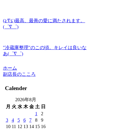
(≧∇≦)最高、最善の愛に満たされます。
(゜∇゜)
"冷蔵庫整理"のこの頃。キレイは良いな
あ(゜∇゜)
ホーム
副店長のこころ
Calender
2026年8月
月
火
水
木
金
土
日
1
2
3
4
5
6
7
8
9
10
11
12
13
14
15
16