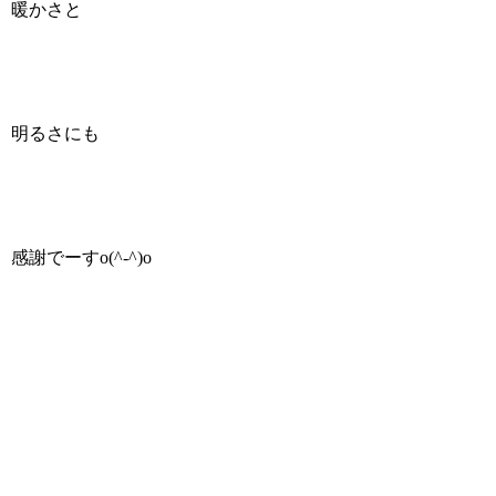
暖かさと
明るさにも
感謝でーすo(^-^)o