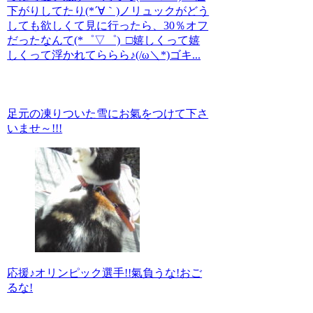
下がりしてたり(*´∀｀)ノリュックがどう
しても欲しくて見に行ったら、30％オフ
だったなんて(*゜▽゜)_□嬉しくって嬉
しくって浮かれてららら♪(/ω＼*)ゴキ...
足元の凍りついた雪にお氣をつけて下さ
いませ～!!!
応援♪オリンピック選手!!氣負うな!おご
るな!