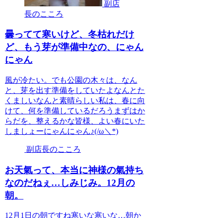
副店
長のこころ
曇ってて寒いけど、冬枯れだけ
ど、もう芽が準備中なの、にゃん
にゃん
風が冷たい。でも公園の木々は、なん
と、芽を出す準備をしていたよなんとた
くましいなんと素晴らしい私は、春に向
けて、何を準備しているだろうまずはか
らだを、整えるかな皆様、よい春にいた
しましょーにゃんにゃん♪(/ω＼*)
副店長のこころ
お天氣って、本当に神様の氣持ち
なのだねぇ…しみじみ。12月の
朝。
12月1日の朝ですね寒いな寒いな…朝か