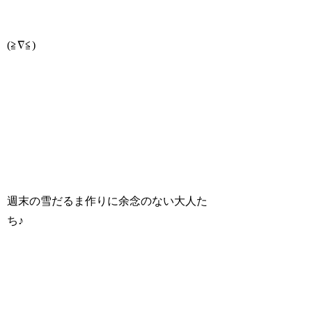
(≧∇≦)
週末の雪だるま作りに余念のない大人た
ち♪