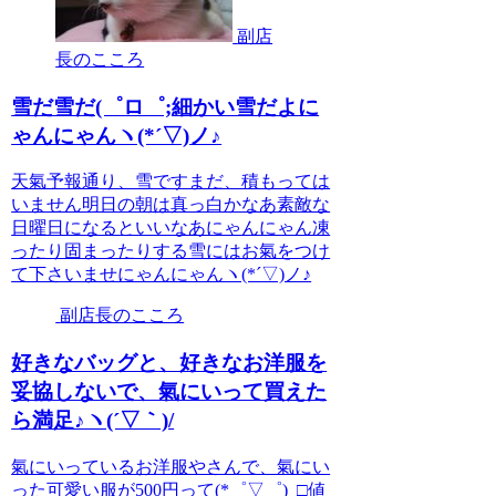
副店
長のこころ
雪だ雪だ(゜ロ゜;細かい雪だよに
ゃんにゃんヽ(*´▽)ノ♪
天氣予報通り、雪ですまだ、積もっては
いません明日の朝は真っ白かなあ素敵な
日曜日になるといいなあにゃんにゃん凍
ったり固まったりする雪にはお氣をつけ
て下さいませにゃんにゃんヽ(*´▽)ノ♪
副店長のこころ
好きなバッグと、好きなお洋服を
妥協しないで、氣にいって買えた
ら満足♪ヽ(´▽｀)/
氣にいっているお洋服やさんで、氣にい
った可愛い服が500円って(*゜▽゜)_□値