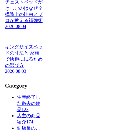
チェストベッドが
きしむのはなぜ？
構造上の理由とプ
ロが教える補強術
2026.08.04
キングサイズベッ
ドの寸法と 家族
で快適に眠るため
の選び方
2026.08.03
Category
生産終了し
た過去の銘
品
123
店主の商品
紹介
174
副店長のこ