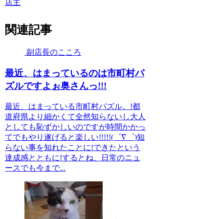
店主
関連記事
副店長のこころ
最近、はまっているのは市町村パ
ズルですよぉ奥さんっ!!!
最近、はまっている市町村パズル。!都
道府県より細かくて全然知らないし大人
としても恥ずかしいのですが時間かかっ
てでもやり遂げると楽しい!!!!!(゜∇゜)知
らない事を知れたことに!できたという
達成感とともに!するとね、日常のニュ
ースでも今まで...