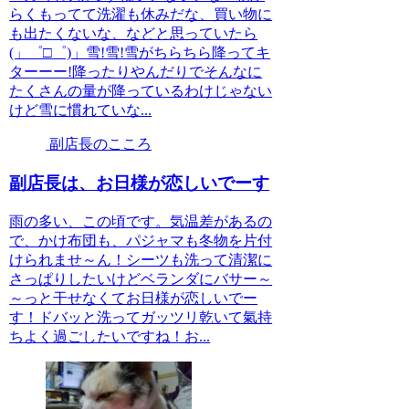
らくもってて洗濯も休みだな、買い物に
も出たくないな、などと思っていたら
(」゜□゜)」雪!雪!雪がちらちら降ってキ
ターーー!降ったりやんだりでそんなに
たくさんの量が降っているわけじゃない
けど雪に慣れていな...
副店長のこころ
副店長は、お日様が恋しいでーす
雨の多い、この頃です。気温差があるの
で、かけ布団も、パジャマも冬物を片付
けられませ～ん！シーツも洗って清潔に
さっぱりしたいけどベランダにバサー～
～っと干せなくてお日様が恋しいでー
す！ドバッと洗ってガッツリ乾いて氣持
ちよく過ごしたいですね！お...