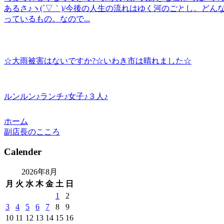
あるさ♪ヽ(´▽｀)/今後の人生の流れはゆく河のごとし。ど
っているもの。なので...
☆大雨被害はないですか?☆いわき市は晴れました☆
ルンルン♪ランチ♪女子♪３人♪
ホーム
副店長のこころ
Calender
2026年8月
月
火
水
木
金
土
日
1
2
3
4
5
6
7
8
9
10
11
12
13
14
15
16