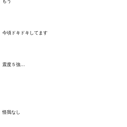
もう
今頃ドキドキしてます
震度５強…
怪我なし