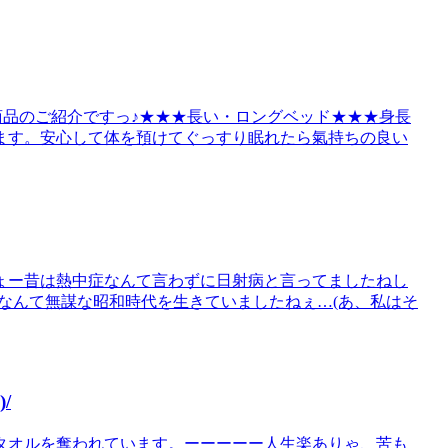
すめ商品のご紹介ですっ♪★★★長い・ロングベッド★★★身長
ます。安心して体を預けてぐっすり眠れたら氣持ちの良い
ょー昔は熱中症なんて言わずに日射病と言ってましたねし
なんて無謀な昭和時代を生きていましたねぇ…(あ、私はそ
/
タオルを奪われています。ーーーーー人生楽ありゃ、苦も