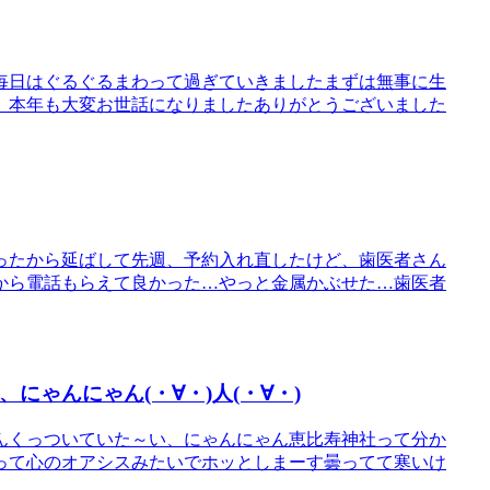
毎日はぐるぐるまわって過ぎていきましたまずは無事に生
。本年も大変お世話になりましたありがとうございました
ったから延ばして先週、予約入れ直したけど、歯医者さん
から電話もらえて良かった…やっと金属かぶせた…歯医者
にゃんにゃん(・∀・)人(・∀・)
んくっついていた～い、にゃんにゃん恵比寿神社って分か
って心のオアシスみたいでホッとしまーす曇ってて寒いけ