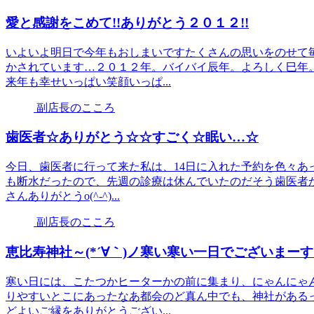
愛と感謝をこめて!!ありがとう２０１２!!
いよいよ明日で今年もおしまいですたくさんの思いをのせて
かされています…２０１２年。バイバイ辰年。よろしく巳年
来年も幸せいっぱい笑顔いっぱ...
副店長のこころ
歯医者☆ありがとう☆☆すごく☆眠い…☆
今日、歯医者に行って来た私は、14日に入れた予約を色々あ
も断水だったので、先週の診療は休んでいたのだそう歯医者
さんありがとうo(^-^)...
副店長のこころ
恵比寿神社～(*´∀｀)ノ寒い寒い一日でございまーす、
寒い日には、こたつかヒーターかの前に集まり、にゃんにゃ
りやすいとこにあったなあ都会のど真ん中でも、神社がある
どよいご縁をありがとうござい...