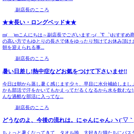
副店長のこころ
★★長い・ロングベッド★★
m(_ _)mこんにちは～副店長でございますっ(゜∇゜)おす
の高い方でもゆとりの長さで体をゆったり預けてお休み頂け
朝を迎えられる事...
副店長のこころ
暑い日差し!熱中症などお氣をつけて下さいませ!!
今日は朝から蒸し暑く感じます少々、早目に水分補給しまし
かも部活で汗をかいてもかえってだるくなるから水を飲むな!
んな過酷な部活に入ってな...
副店長のこころ
どうなのよ、今後の流れは。にゃんにゃん♪ヽ(´▽｀)
ちょっと暑くなってきて、タオル地、大好きな猫たちにバス