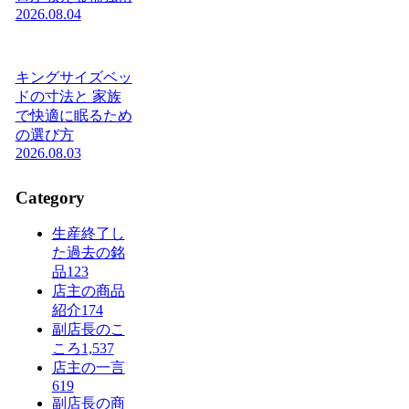
2026.08.04
キングサイズベッ
ドの寸法と 家族
で快適に眠るため
の選び方
2026.08.03
Category
生産終了し
た過去の銘
品
123
店主の商品
紹介
174
副店長のこ
ころ
1,537
店主の一言
619
副店長の商