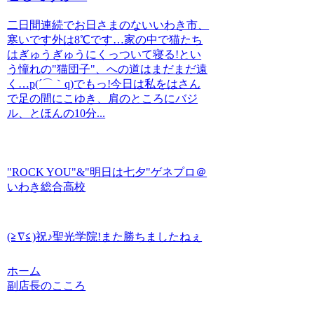
二日間連続でお日さまのないいわき市、
寒いです外は8℃です…家の中で猫たち
はぎゅうぎゅうにくっついて寝る!とい
う憧れの"猫団子"、への道はまだまだ遠
く…p(´⌒｀q)でもっ!今日は私をはさん
で足の間にこゆき、肩のところにバジ
ル、とほんの10分...
"ROCK YOU"&"明日は七夕"ゲネプロ＠
いわき総合高校
(≧∇≦)祝♪聖光学院!また勝ちましたねぇ
ホーム
副店長のこころ