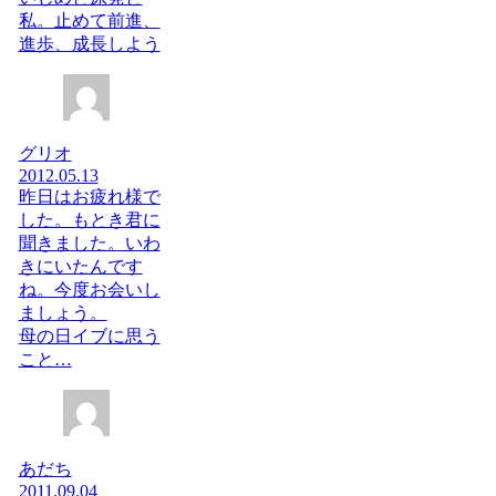
私。止めて前進、
進歩、成長しよう
グリオ
2012.05.13
昨日はお疲れ様で
した。もとき君に
聞きました。いわ
きにいたんです
ね。今度お会いし
ましょう。
母の日イブに思う
こと…
あだち
2011.09.04