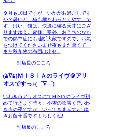
ゃ！
９月も10日ですが、いかがお過ごしです
か？暑いと、猫も横たわっとりやす、で
す、はい。猫は、快適に寝る天才にござ
りますゆえ。皆様、案外、おうちのなか
での熱中症にも油断大敵ですので、お氣
をつけてくださいませ夜もまだ暑くて、
まだ秋冬物の布団は出せ...
副店長のこころ
(≧∇≦)ＭＩＳＩＡのライヴ＠アリ
オスですっ♪(゜∇゜)
いわき市アリオスにてMISIAのライヴ初
めて行きます時々、小雪の吹雪く!?いわ
き市の夜ですが、いってきまぁす♪こゆ
きお留守番ですよろしくね!
副店長のこころ