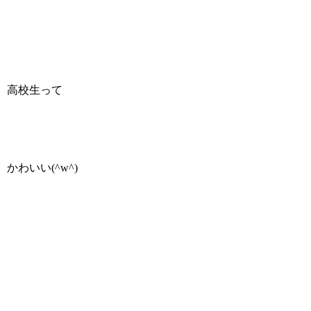
高校生って
かわいい(^w^)