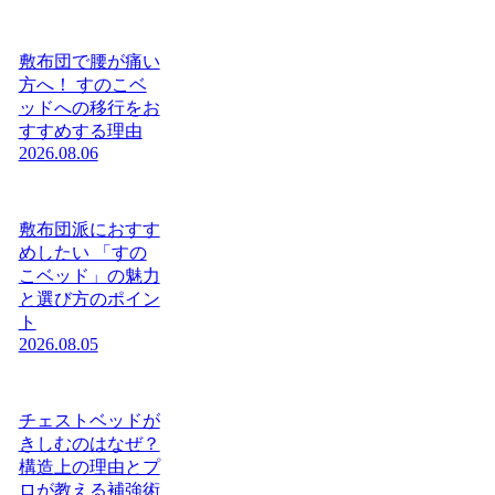
敷布団で腰が痛い
方へ！ すのこベ
ッドへの移行をお
すすめする理由
2026.08.06
敷布団派におすす
めしたい 「すの
こベッド」の魅力
と選び方のポイン
ト
2026.08.05
チェストベッドが
きしむのはなぜ？
構造上の理由とプ
ロが教える補強術