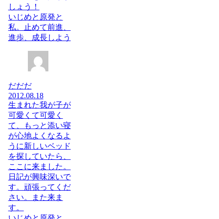
しょう！
いじめと原発と
私。止めて前進、
進歩、成長しよう
だだだ
2012.08.18
生まれた我が子が
可愛くて可愛く
て、もっと添い寝
が心地よくなるよ
うに新しいベッド
を探していたら、
ここに来ました。
日記が興味深いで
す。頑張ってくだ
さい。また来ま
す。
いじめと原発と