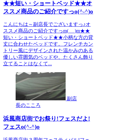
★★短い・ショートベッド★★オ
ススメ商品のご紹介ですっo(^-^)o
こんにちは～副店長でございますっ♪オ
ススメ商品のご紹介ですっm(_ _)m★★
短い・ショートベッド★★小柄な方の背
丈に合わせたベッドです。フレンチカン
トリー風にデザインされた温かみのある
優しい雰囲気のベッドや、たくさん飾り
立てることはなくて...
副店
長のこころ
浜風商店街でお祭り!フェスだよ!
フェスo(^-^)o
浜風商店街３周年フェスティバル!フェ