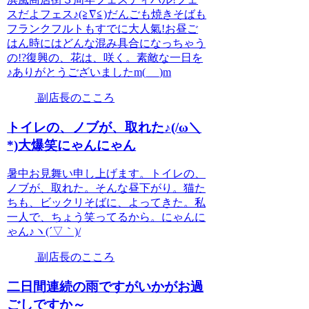
スだよフェス♪(≧∇≦)だんごも焼きそばも
フランクフルトもすでに大人氣!お昼ご
はん時にはどんな混み具合になっちゃう
の!?復興の、花は、咲く。素敵な一日を
♪ありがとうございましたm(_ _)m
副店長のこころ
トイレの、ノブが、取れた♪(/ω＼
*)大爆笑にゃんにゃん
暑中お見舞い申し上げます。トイレの、
ノブが、取れた。そんな昼下がり。猫た
ちも、ビックリそばに、よってきた。私
一人で、ちょう笑ってるから。にゃんに
ゃん♪ヽ(´▽｀)/
副店長のこころ
二日間連続の雨ですがいかがお過
ごしですか～