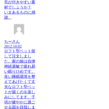
毛が付きやすい素
材でしょうか？
いまあるものに感
謝。
ちーさん
2012.10.02
ロフト型ベット探
して注文しまし
た。家の娘は自律
神経過敏で疲れ易
い眠りひめです。
良い睡眠環境を整
えてあげたくて丈
夫なロフト型ベッ
トが届くのを楽し
みにしてます。子
供が健やかに過ご
せる国を目指しま