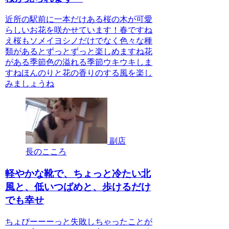
近所の駅前に一本だけある桜の木が可愛
らしいお花を咲かせています！春ですね
え桜もソメイヨシノだけでなく色々な種
類があるとずっとずっと楽しめますね花
がある季節色の溢れる季節ウキウキしま
すねほんのりと花の香りのする風を楽し
みましょうね
副店
長のこころ
軽やかな靴で、ちょっと冷たい北
風と、低いつばめと、歩けるだけ
でも幸せ
ちょぴーーーっと失敗しちゃったことが