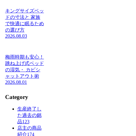
キングサイズベッ
ドの寸法と 家族
で快適に眠るため
の選び方
2026.08.03
梅雨時期も安心！
跳ね上げ式ベッド
の湿気・ カビシ
ャットアウト術
2026.08.01
Category
生産終了し
た過去の銘
品
123
店主の商品
紹介
174