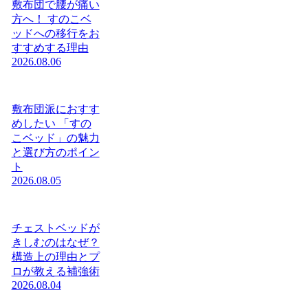
敷布団で腰が痛い
方へ！ すのこベ
ッドへの移行をお
すすめする理由
2026.08.06
敷布団派におすす
めしたい 「すの
こベッド」の魅力
と選び方のポイン
ト
2026.08.05
チェストベッドが
きしむのはなぜ？
構造上の理由とプ
ロが教える補強術
2026.08.04