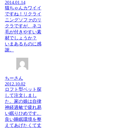
2014.01.14
猫ちゃんカワイイ
ですね！リクライ
ニングソファのリ
クラですが、ネコ
毛が付きやすい素
材でしょうか？
いまあるものに感
謝。
ちーさん
2012.10.02
ロフト型ベット探
して注文しまし
た。家の娘は自律
神経過敏で疲れ易
い眠りひめです。
良い睡眠環境を整
えてあげたくて丈