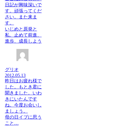
日記が興味深いで
す。頑張ってくだ
さい。また来ま
す。
いじめと原発と
私。止めて前進、
進歩、成長しよう
グリオ
2012.05.13
昨日はお疲れ様で
した。もとき君に
聞きました。いわ
きにいたんです
ね。今度お会いし
ましょう。
母の日イブに思う
こと…