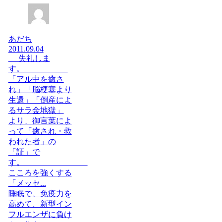
あだち
2011.09.04
失礼しま
す。
「アル中を癒さ
れ」「脳梗塞より
生還」「倒産によ
るサラ金地獄」
より、御言葉によ
って「癒され・救
われた者」の
「証」で
す。
こころを強くする
「メッセ...
睡眠で、免疫力を
高めて、新型イン
フルエンザに負け