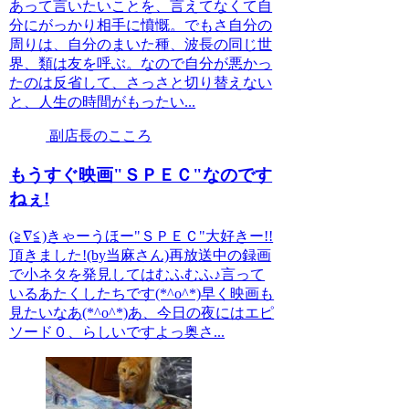
あって言いたいことを、言えてなくて自
分にがっかり相手に憤慨。でもさ自分の
周りは、自分のまいた種、波長の同じ世
界、類は友を呼ぶ。なので自分が悪かっ
たのは反省して、さっさと切り替えない
と、人生の時間がもったい...
副店長のこころ
もうすぐ映画"ＳＰＥＣ"なのです
ねぇ!
(≧∇≦)きゃーうほー"ＳＰＥＣ"大好きー!!
頂きました!(by当麻さん)再放送中の録画
で小ネタを発見してはむふむふ♪言って
いるあたくしたちです(*^o^*)早く映画も
見たいなあ(*^o^*)あ、今日の夜にはエピ
ソード０、らしいですよっ奥さ...