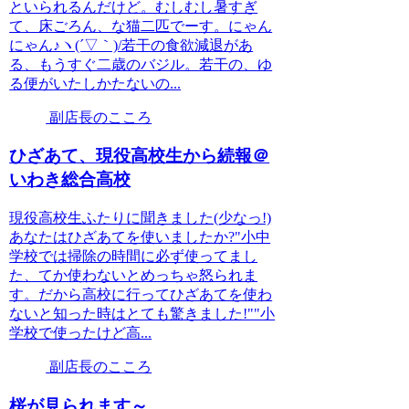
といられるんだけど。むしむし暑すぎ
て、床ごろん、な猫二匹でーす。にゃん
にゃん♪ヽ(´▽｀)/若干の食欲減退があ
る、もうすぐ二歳のバジル。若干の、ゆ
る便がいたしかたないの...
副店長のこころ
ひざあて、現役高校生から続報＠
いわき総合高校
現役高校生ふたりに聞きました(少なっ!)
あなたはひざあてを使いましたか?"小中
学校では掃除の時間に必ず使ってまし
た、てか使わないとめっちゃ怒られま
す。だから高校に行ってひざあてを使わ
ないと知った時はとても驚きました!""小
学校で使ったけど高...
副店長のこころ
桜が見られます～