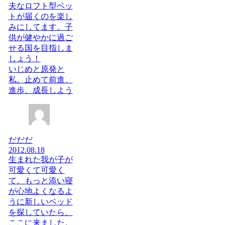
夫なロフト型ベッ
トが届くのを楽し
みにしてます。子
供が健やかに過ご
せる国を目指しま
しょう！
いじめと原発と
私。止めて前進、
進歩、成長しよう
だだだ
2012.08.18
生まれた我が子が
可愛くて可愛く
て、もっと添い寝
が心地よくなるよ
うに新しいベッド
を探していたら、
ここに来ました。