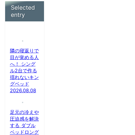
Selected
entry
隣の寝返りで
目が覚める人
へ！ シング
ル2台で作る
揺れないキン
グベッド
2026.08.08
足元の冷えや
圧迫感を解決
する ダブル
ベッドロング