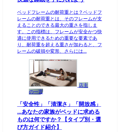
ベッドフレームの耐荷重とは？ベッドフ
レームの耐荷重とは、そのフレームが支
えることのできる最大の重さを指しま
す。この指標は、フレームが安全かつ快
適に使用できるための重要な要素であ
り、耐荷重を超える重さが加わると、フ
レームの破損や変形、さらには...
店主
の一言
「安全性」「清潔さ」「開放感」
…あなたの家族がベッドに求める
ものは何ですか？【タイプ別・選
び方ガイド紹介】