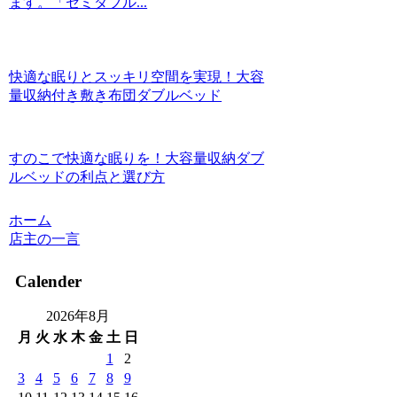
ます。「セミダブル...
快適な眠りとスッキリ空間を実現！大容
量収納付き敷き布団ダブルベッド
すのこで快適な眠りを！大容量収納ダブ
ルベッドの利点と選び方
ホーム
店主の一言
Calender
2026年8月
月
火
水
木
金
土
日
1
2
3
4
5
6
7
8
9