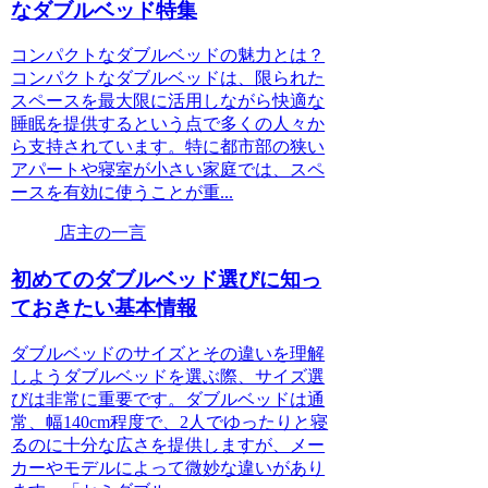
なダブルベッド特集
コンパクトなダブルベッドの魅力とは？
コンパクトなダブルベッドは、限られた
スペースを最大限に活用しながら快適な
睡眠を提供するという点で多くの人々か
ら支持されています。特に都市部の狭い
アパートや寝室が小さい家庭では、スペ
ースを有効に使うことが重...
店主の一言
初めてのダブルベッド選びに知っ
ておきたい基本情報
ダブルベッドのサイズとその違いを理解
しようダブルベッドを選ぶ際、サイズ選
びは非常に重要です。ダブルベッドは通
常、幅140cm程度で、2人でゆったりと寝
るのに十分な広さを提供しますが、メー
カーやモデルによって微妙な違いがあり