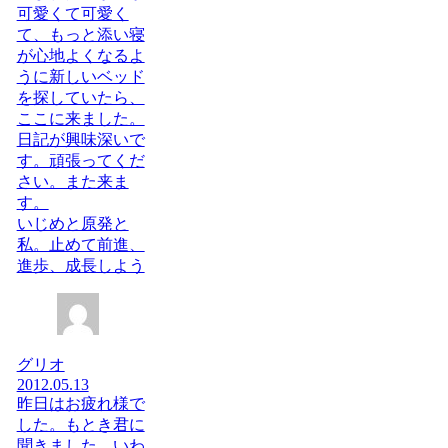
可愛くて可愛く
て、もっと添い寝
が心地よくなるよ
うに新しいベッド
を探していたら、
ここに来ました。
日記が興味深いで
す。頑張ってくだ
さい。また来ま
す。
いじめと原発と
私。止めて前進、
進歩、成長しよう
グリオ
2012.05.13
昨日はお疲れ様で
した。もとき君に
聞きました。いわ