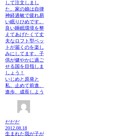
して注文しまし
た。家の娘は自律
神経過敏で疲れ易
い眠りひめです。
良い睡眠環境を整
えてあげたくて丈
夫なロフト型ベッ
トが届くのを楽し
みにしてます。子
供が健やかに過ご
せる国を目指しま
しょう！
いじめと原発と
私。止めて前進、
進歩、成長しよう
だだだ
2012.08.18
生まれた我が子が