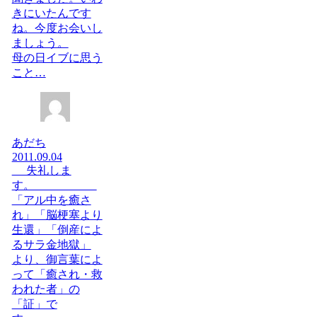
きにいたんです
ね。今度お会いし
ましょう。
母の日イブに思う
こと…
あだち
2011.09.04
失礼しま
す。
「アル中を癒さ
れ」「脳梗塞より
生還」「倒産によ
るサラ金地獄」
より、御言葉によ
って「癒され・救
われた者」の
「証」で