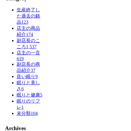
生産終了し
た過去の銘
品
123
店主の商品
紹介
174
副店長のこ
ころ
1,537
店主の一言
619
副店長の商
品紹介
37
良い眠り
9
眠りと美し
さ
6
眠りと健康
5
眠りのリフ
レ
1
未分類
104
Archives