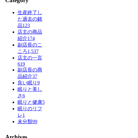
Category
生産終了し
た過去の銘
品
123
店主の商品
紹介
174
副店長のこ
ころ
1,537
店主の一言
619
副店長の商
品紹介
37
良い眠り
9
眠りと美し
さ
6
眠りと健康
5
眠りのリフ
レ
1
未分類
99
Archives