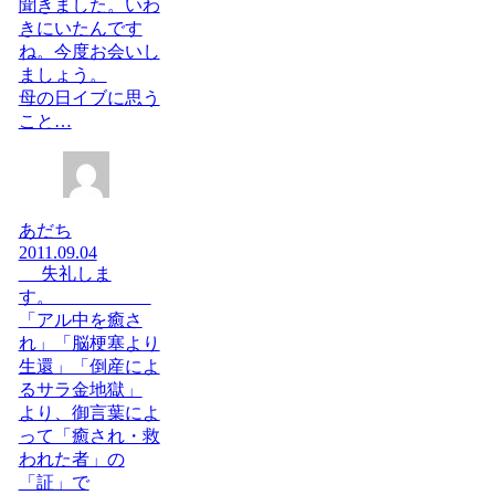
聞きました。いわ
きにいたんです
ね。今度お会いし
ましょう。
母の日イブに思う
こと…
あだち
2011.09.04
失礼しま
す。
「アル中を癒さ
れ」「脳梗塞より
生還」「倒産によ
るサラ金地獄」
より、御言葉によ
って「癒され・救
われた者」の
「証」で