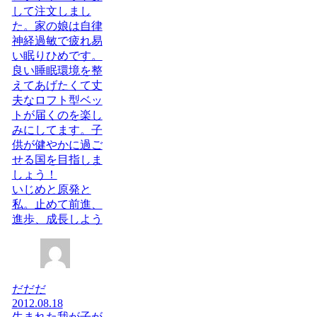
して注文しまし
た。家の娘は自律
神経過敏で疲れ易
い眠りひめです。
良い睡眠環境を整
えてあげたくて丈
夫なロフト型ベッ
トが届くのを楽し
みにしてます。子
供が健やかに過ご
せる国を目指しま
しょう！
いじめと原発と
私。止めて前進、
進歩、成長しよう
だだだ
2012.08.18
生まれた我が子が