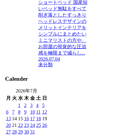
ショートベッド 国産短
いベッド無駄をすべて
削ぎ落としたすっきり
ヘッドレスデザインの
メリットインテリアを
シンプルにまとめたい
ミニマリストの方や、
お部屋の視覚的な圧迫
感を極限まで減らし...
2026.07.04
未分類
Calender
2026年7月
月
火
水
木
金
土
日
1
2
3
4
5
6
7
8
9
10
11
12
13
14
15
16
17
18
19
20
21
22
23
24
25
26
27
28
29
30
31