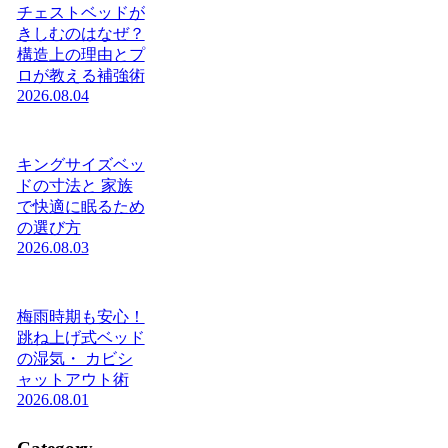
チェストベッドが
きしむのはなぜ？
構造上の理由とプ
ロが教える補強術
2026.08.04
キングサイズベッ
ドの寸法と 家族
で快適に眠るため
の選び方
2026.08.03
梅雨時期も安心！
跳ね上げ式ベッド
の湿気・ カビシ
ャットアウト術
2026.08.01