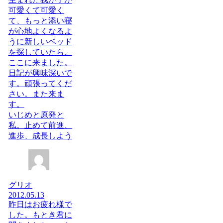
可愛くて可愛く
て、もっと添い寝
が心地よくなるよ
うに新しいベッド
を探していたら、
ここに来ました。
日記が興味深いで
す。頑張ってくだ
さい。また来ま
す。
いじめと原発と
私。止めて前進、
進歩、成長しよう
グリオ
2012.05.13
昨日はお疲れ様で
した。もとき君に