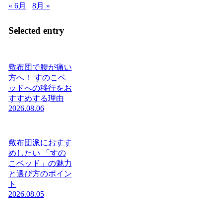
« 6月
8月 »
Selected entry
敷布団で腰が痛い
方へ！ すのこベ
ッドへの移行をお
すすめする理由
2026.08.06
敷布団派におすす
めしたい 「すの
こベッド」の魅力
と選び方のポイン
ト
2026.08.05