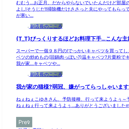
むむう…お正月、だからやらないでいたんだけど部屋のあ
よし!そうじだ!!掃除機だけささっと夫にやってもらって
が寒い...
副店長のこころ
(T_T)びっくりするほどお料理下手…こんな主
スーパーで一個９８円の!でっかいキャベツを買ってし
ベツの炒めもの(回鍋肉っぽい?)温キャベツ?片栗粉
我が家…キャベツや...
副店長のこころ
我が家の猫様?弱冠、嫌がってらっしゃいます
ねぇねぇこゆきさん、予防接種、行って来ようよぅ～
ねぇねぇ行って来ようよぅ…ありがとうございましたm(_