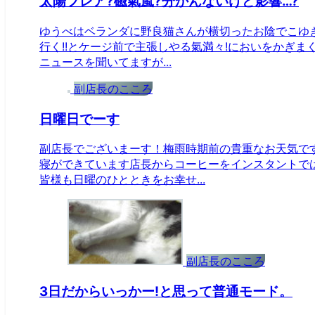
太陽フレア?磁氣嵐?分かんないけど影響…?
ゆうべはベランダに野良猫さんが横切ったお陰でこゆ
行く!!とケージ前で主張しやる氣満々!においをかぎ
ニュースを聞いてますが...
副店長のこころ
日曜日でーす
副店長でございまーす！梅雨時期前の貴重なお天気で
寝ができています店長からコーヒーをインスタントで
皆様も日曜のひとときをお幸せ...
副店長のこころ
3日だからいっかー!と思って普通モード。