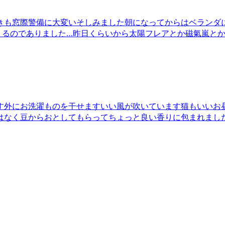
きも窓際警備に大変いそしみました朝になってからはベランダ
まくるのでありました…昨日くらいから太陽フレアとか磁氣嵐と
す外にお洗濯ものを干せますいい風が吹いています猫もいいお
はなく豆からおとしてもらってちょっと良い香りに包まれまし