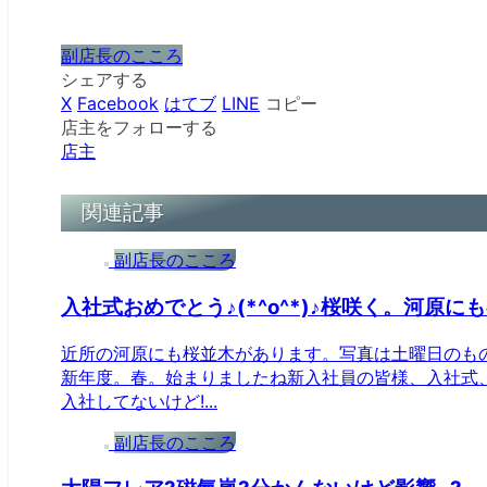
副店長のこころ
シェアする
X
Facebook
はてブ
LINE
コピー
店主をフォローする
店主
関連記事
副店長のこころ
入社式おめでとう♪(*^o^*)♪桜咲く。河原にも春
近所の河原にも桜並木があります。写真は土曜日のもので
新年度。春。始まりましたね新入社員の皆様、入社式
入社してないけど!...
副店長のこころ