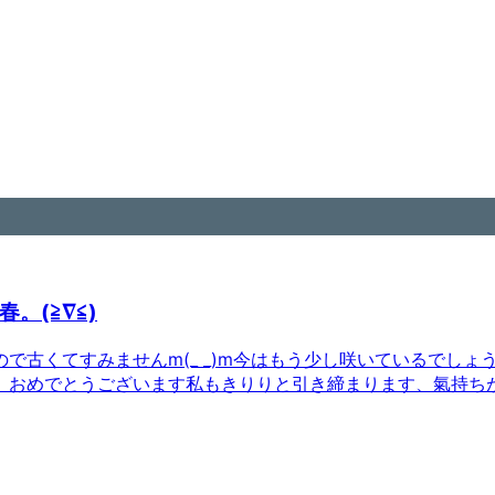
。(≧∇≦)
古くてすみませんm(_ _)m今はもう少し咲いているでしょ
、おめでとうございます私もきりりと引き締まります、氣持ちが