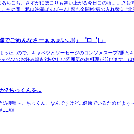
ちこち、さすがにほこりも舞い上がる今日この頃………?!(≧∇
。その間、私は洗濯ばんばーん!!窓も全開!空氣の入れ替え!"北
婦でごめんなさーぁぁぁい…!(」゜□゜)」
まった…ので、キャベツとソーセージのコンソメスープ?豚と
でキャベツのお好み焼き?あやしい雰囲気のお料理が並びます、は
か?ちっくんを…
予防接種～、ちっくん。なんですけど…健康でいるためだよぅ
 _)m