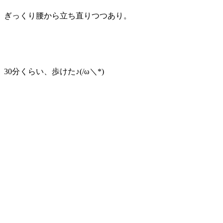
ぎっくり腰から立ち直りつつあり。
30分くらい、歩けた♪(/ω＼*)