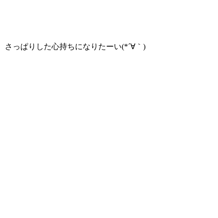
さっぱりした心持ちになりたーい(*´∀｀)