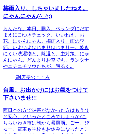
梅雨入り、しちゃいましたねえ。
にゃんにゃん(^_^;)
らんたな。本日、購入。ベランダにだす
まえにこゆきチェック。いいねえ、お
花。にゃんにゃん。梅雨入り、雨の季
節。いよいよはじまりはじまりー。乾き
にくい洗濯物と、除湿と、虫対策。にゃ
んにゃん。どんよりお空でも、ランタナ
やニチニチソウたちが、明るく...
副店長のこころ
台風。お出かけにはお氣をつけて
下さいませ!!!
西日本の方で被害がなかった方はもうひ
と安心、といったところでしょうか?こ
ちらいわき市は朝から暴風雨。ごー。ぴ
ゅー。電車も学校もお休みになったとこ