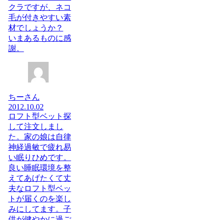
クラですが、ネコ
毛が付きやすい素
材でしょうか？
いまあるものに感
謝。
ちーさん
2012.10.02
ロフト型ベット探
して注文しまし
た。家の娘は自律
神経過敏で疲れ易
い眠りひめです。
良い睡眠環境を整
えてあげたくて丈
夫なロフト型ベッ
トが届くのを楽し
みにしてます。子
供が健やかに過ご