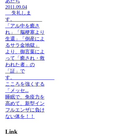
あだち
2011.09.04
失礼しま
す。
「アル中を癒さ
れ」「脳梗塞より
生還」「倒産によ
るサラ金地獄」
より、御言葉によ
って「癒され・救
われた者」の
「証」で
す。
こころを強くする
「メッセ...
睡眠で、免疫力を
高めて、新型イン
フルエンザに負け
ない体を！！
Link