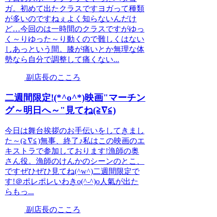
ガ。初めて出たクラスですヨガって種類
が多いのですねぇよく知らないんだけ
ど…今回のは一時間のクラスですがゆっ
く～りゆった～り動くので難しくはない
しあっという間。膝が痛いとか無理な体
勢なら自分で調整して痛くない...
副店長のこころ
二週間限定!(*^o^*)映画"マーチン
グ～明日へ～"見てね(≧∇≦)
今日は舞台挨拶のお手伝いをしてきまし
た～(≧∇≦)無事、終了♪私はこの映画のエ
キストラで参加しております!漁師の奥
さん役。漁師のけんかのシーンのとこ、
ですぜひぜひ見てね(^w^)二週間限定で
す!＠ポレポレいわきo(^-^)o人氣が出た
らもっ...
副店長のこころ