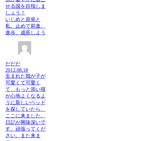
せる国を目指しま
しょう！
いじめと原発と
私。止めて前進、
進歩、成長しよう
だだだ
2012.08.18
生まれた我が子が
可愛くて可愛く
て、もっと添い寝
が心地よくなるよ
うに新しいベッド
を探していたら、
ここに来ました。
日記が興味深いで
す。頑張ってくだ
さい。また来ま