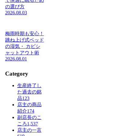
で快適に眠るため
の選び方
2026.08.03
梅雨時期も安心！
跳ね上げ式ベッド
の湿気・ カビシ
ャットアウト術
2026.08.01
Category
生産終了し
た過去の銘
品
123
店主の商品
紹介
174
副店長のこ
ころ
1,537
店主の一言