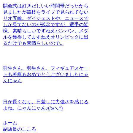
開会式は好きだしいい時間帯だったから
見ましたが競技をライブで見られてない
リオ五輪。ダイジェストや、ニュースで
しか見てないのが残念ですが、選手の皆
様、素晴らしいですねえバンバン、メダ
ルを獲得してますねえオリンピックに出
るだけでも素晴らしいので...
羽生さん、羽生さん、フィギュアスケー
トも将棋もおめでとうございましたにゃ
んにゃん
日が長くなり、日差しに力強さを感じる
よね、にゃんにゃん♪(/ω＼*)
ホーム
副店長のこころ