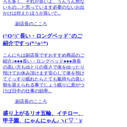
ろも多く、それが良いよ、うんうん危な
いもの…と思っています必要のないお出
かけは控えたほうが良いで...
副店長のこころ
(^O^)"長い・ロングベッド"のご
紹介ですっ(*^o^*)
こんにちは副店長ですおすすめ商品のご
紹介♪●●●長い・ロングベッド●●●身長
の高い方もゆとりの長さで体をゆったり
預けてお休み頂けます安心して体を預け
てぐっすり眠れたらとても氣持ちの良い
朝を迎えられる事でしょう眠りに差がつ
けば日中の仕事の効率...
副店長のこころ
盛り上がるリオ五輪、イチロー、
甲子園、にゃんにゃん♪ヽ(´▽｀)/