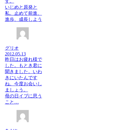
す。
いじめと原発と
私。止めて前進、
進歩、成長しよう
グリオ
2012.05.13
昨日はお疲れ様で
した。もとき君に
聞きました。いわ
きにいたんです
ね。今度お会いし
ましょう。
母の日イブに思う
こと…