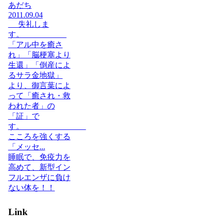
あだち
2011.09.04
失礼しま
す。
「アル中を癒さ
れ」「脳梗塞より
生還」「倒産によ
るサラ金地獄」
より、御言葉によ
って「癒され・救
われた者」の
「証」で
す。
こころを強くする
「メッセ...
睡眠で、免疫力を
高めて、新型イン
フルエンザに負け
ない体を！！
Link