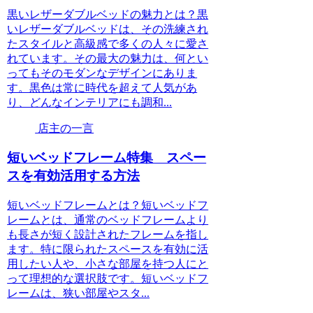
黒いレザーダブルベッドの魅力とは？黒
いレザーダブルベッドは、その洗練され
たスタイルと高級感で多くの人々に愛さ
れています。その最大の魅力は、何とい
ってもそのモダンなデザインにありま
す。黒色は常に時代を超えて人気があ
り、どんなインテリアにも調和...
店主の一言
短いベッドフレーム特集 スペー
スを有効活用する方法
短いベッドフレームとは？短いベッドフ
レームとは、通常のベッドフレームより
も長さが短く設計されたフレームを指し
ます。特に限られたスペースを有効に活
用したい人や、小さな部屋を持つ人にと
って理想的な選択肢です。短いベッドフ
レームは、狭い部屋やスタ...