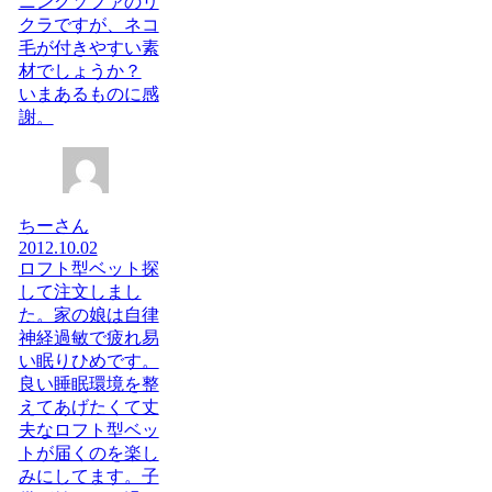
ニングソファのリ
クラですが、ネコ
毛が付きやすい素
材でしょうか？
いまあるものに感
謝。
ちーさん
2012.10.02
ロフト型ベット探
して注文しまし
た。家の娘は自律
神経過敏で疲れ易
い眠りひめです。
良い睡眠環境を整
えてあげたくて丈
夫なロフト型ベッ
トが届くのを楽し
みにしてます。子