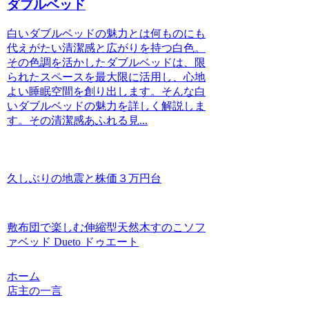
ダブルベッド
白いダブルベッドの魅力とは何ものにも
代えがたい清潔感と広がりを持つ白色。
その色調を活かしたダブルベッドは、限
られたスペースを最大限に活用し、心地
よい睡眠空間を創り出します。そんな白
いダブルベッドの魅力を詳しく解説しま
す。その清潔感あふれる見...
久しぶりの地震と株価３万円台
敷布団で楽しむ伸縮型天然木すのこソフ
ァベッド Dueto ドゥエート
ホーム
店主の一言