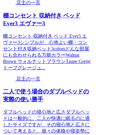
店主の一言
棚コンセント 収納付き ベッド
Ever3 エヴァー3
棚コンセント 収納付き ベッド Ever3 エ
ヴァー3シンプルが、心地よい棚・コン
セント付き収納ベッド3colorsどんな部屋
にも合わせられる万能カラーWalnut
Brown ウォルナットブラウンTaupe Greije
トープグレージュ...
店主の一言
二人で使う場合のダブルベッドの
実際の使い勝手
ダブルベッドの寝心地と広さダブルベッ
ドは一般的に、二人が快適に眠るのに適
したサイズですが、その寝心地と広さに
ついて考えると、個々の体格や寝姿勢に