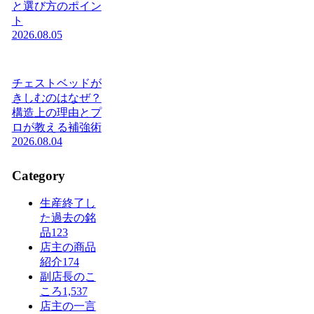
と選び方のポイン
ト
2026.08.05
チェストベッドが
きしむのはなぜ？
構造上の理由とプ
ロが教える補強術
2026.08.04
Category
生産終了し
た過去の銘
品
123
店主の商品
紹介
174
副店長のこ
ころ
1,537
店主の一言