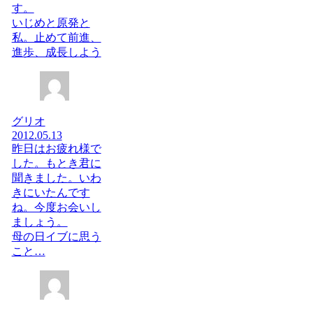
す。
いじめと原発と
私。止めて前進、
進歩、成長しよう
グリオ
2012.05.13
昨日はお疲れ様で
した。もとき君に
聞きました。いわ
きにいたんです
ね。今度お会いし
ましょう。
母の日イブに思う
こと…