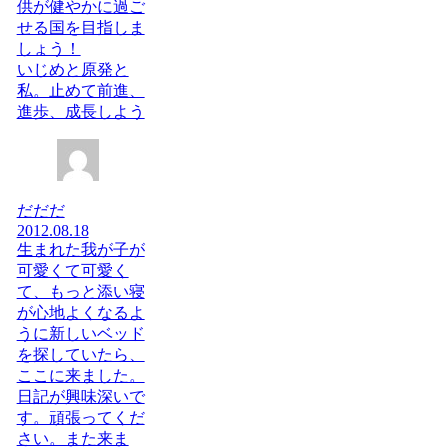
供が健やかに過ご
せる国を目指しま
しょう！
いじめと原発と
私。止めて前進、
進歩、成長しよう
だだだ
2012.08.18
生まれた我が子が
可愛くて可愛く
て、もっと添い寝
が心地よくなるよ
うに新しいベッド
を探していたら、
ここに来ました。
日記が興味深いで
す。頑張ってくだ
さい。また来ま